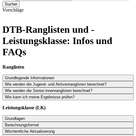
Sucher
Vorschläge
DTB-Ranglisten und -
Leistungsklasse: Infos und
FAQs
Ranglisten
Grundlegende Informationen
Wie werden die Jugend- und Aktivenranglisten berechnet?
Wie werden die Senior:innenranglisten berechnet?
Wie kann ich meine Ergebnisse prüfen?
Leistungsklasse (LK)
Grundlagen
Berechnungsformel
Wöchentliche Aktualisierung