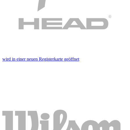
wird in einer neuen Registerkarte geöffnet