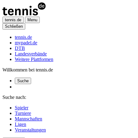
tennis.de
Menu
Schließen
tennis.de
mypadel.de
DTB
Landesverbände
Weitere Plattformen
Willkommen bei tennis.de
Suche
Suche nach:
Spieler
Turniere
Mannschaften
Ligen
Veranstaltungen