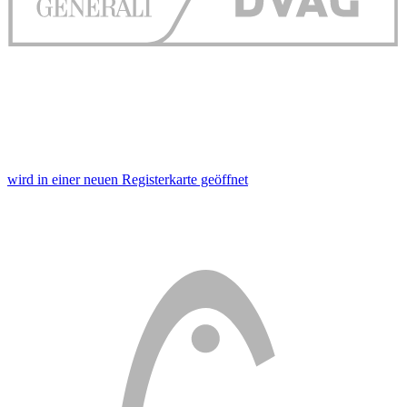
wird in einer neuen Registerkarte geöffnet