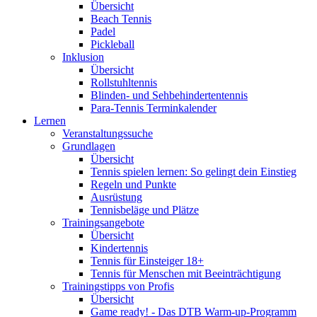
Übersicht
Beach Tennis
Padel
Pickleball
Inklusion
Übersicht
Rollstuhltennis
Blinden- und Sehbehindertentennis
Para-Tennis Terminkalender
Lernen
Veranstaltungssuche
Grundlagen
Übersicht
Tennis spielen lernen: So gelingt dein Einstieg
Regeln und Punkte
Ausrüstung
Tennisbeläge und Plätze
Trainingsangebote
Übersicht
Kindertennis
Tennis für Einsteiger 18+
Tennis für Menschen mit Beeinträchtigung
Trainingstipps von Profis
Übersicht
Game ready! - Das DTB Warm-up-Programm