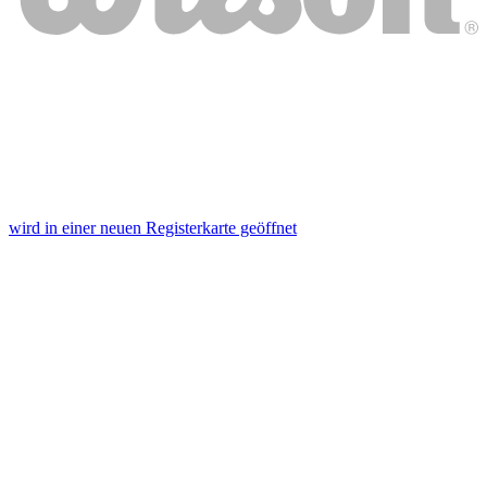
wird in einer neuen Registerkarte geöffnet