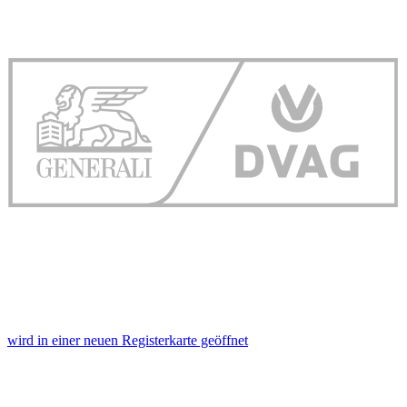
wird in einer neuen Registerkarte geöffnet