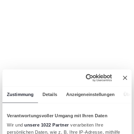
Projektpartner "Spielen"
Zustimmung
Details
Anzeigeneinstellungen
Über
Verantwortungsvoller Umgang mit Ihren Daten
Wir und
unsere 1022 Partner
verarbeiten Ihre
persönlichen Daten, wie z. B. Ihre IP-Adresse, mithilfe