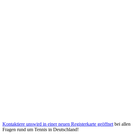
Kontaktiere uns
wird in einer neuen Registerkarte geöffnet
bei allen
Fragen rund um Tennis in Deutschland!