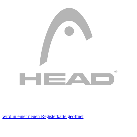
wird in einer neuen Registerkarte geöffnet