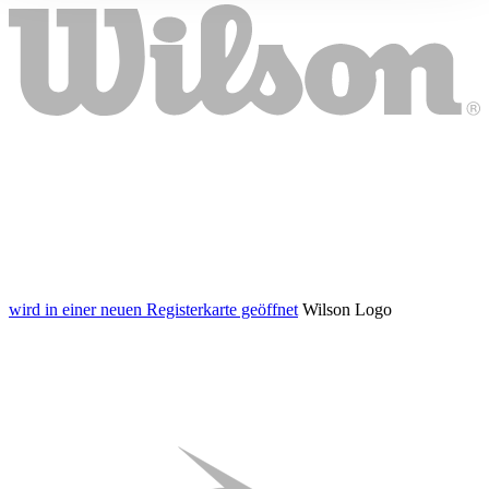
Abschnitt Einzelheiten
fest.
Wir verwenden Cookies, um Inhalte und Anzeigen zu
personalisieren, Funktionen für soziale Medien anbieten
zu können und die Zugriffe auf unsere Website zu
analysieren. Außerdem geben wir Informationen zu Ihrer
Verwendung unserer Website an unsere Partner für
soziale Medien, Werbung und Analysen weiter. Unsere
Partner führen diese Informationen möglicherweise mit
weiteren Daten zusammen, die Sie ihnen bereitgestellt
haben oder die sie im Rahmen Ihrer Nutzung der Dienste
gesammelt haben. Die
Cookie-Einstellungen
können
wird in einer neuen Registerkarte geöffnet
Wilson Logo
jederzeit über den Link im Footer aufgerufen und
angepasst werden.