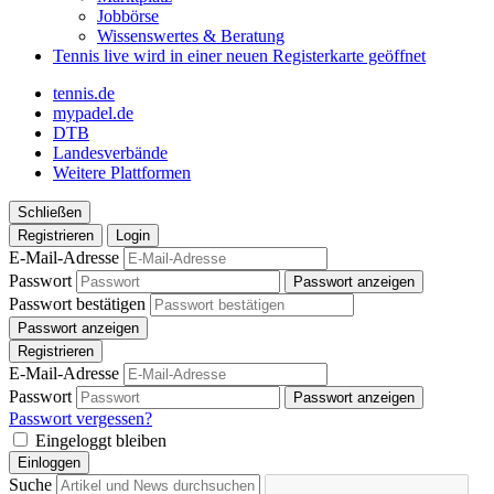
Jobbörse
Wissenswertes & Beratung
Tennis live
wird in einer neuen Registerkarte geöffnet
tennis.de
mypadel.de
DTB
Landesverbände
Weitere Plattformen
Schließen
Registrieren
Login
E-Mail-Adresse
Passwort
Passwort anzeigen
Passwort bestätigen
Passwort anzeigen
Registrieren
E-Mail-Adresse
Passwort
Passwort anzeigen
Passwort vergessen?
Eingeloggt bleiben
Einloggen
Suche