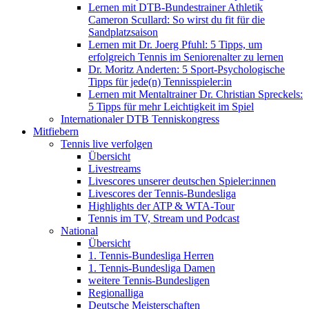
Lernen mit DTB-Bundestrainer Athletik
Cameron Scullard: So wirst du fit für die
Sandplatzsaison
Lernen mit Dr. Joerg Pfuhl: 5 Tipps, um
erfolgreich Tennis im Seniorenalter zu lernen
Dr. Moritz Anderten: 5 Sport-Psychologische
Tipps für jede(n) Tennisspieler:in
Lernen mit Mentaltrainer Dr. Christian Spreckels:
5 Tipps für mehr Leichtigkeit im Spiel
Internationaler DTB Tenniskongress
Mitfiebern
Tennis live verfolgen
Übersicht
Livestreams
Livescores unserer deutschen Spieler:innen
Livescores der Tennis-Bundesliga
Highlights der ATP & WTA-Tour
Tennis im TV, Stream und Podcast
National
Übersicht
1. Tennis-Bundesliga Herren
1. Tennis-Bundesliga Damen
weitere Tennis-Bundesligen
Regionalliga
Deutsche Meisterschaften