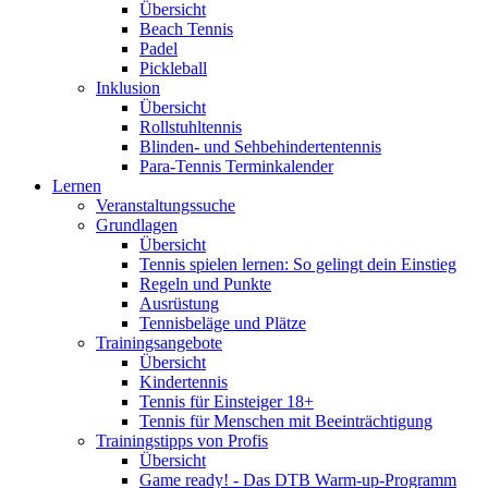
Übersicht
Beach Tennis
Padel
Pickleball
Inklusion
Übersicht
Rollstuhltennis
Blinden- und Sehbehindertentennis
Para-Tennis Terminkalender
Lernen
Veranstaltungssuche
Grundlagen
Übersicht
Tennis spielen lernen: So gelingt dein Einstieg
Regeln und Punkte
Ausrüstung
Tennisbeläge und Plätze
Trainingsangebote
Übersicht
Kindertennis
Tennis für Einsteiger 18+
Tennis für Menschen mit Beeinträchtigung
Trainingstipps von Profis
Übersicht
Game ready! - Das DTB Warm-up-Programm