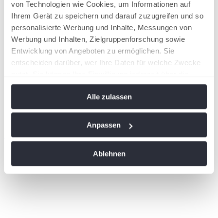
von Technologien wie Cookies, um Informationen auf
Ihrem Gerät zu speichern und darauf zuzugreifen und so
personalisierte Werbung und Inhalte, Messungen von
Werbung und Inhalten, Zielgruppenforschung sowie
Entwicklung von Angeboten zu ermöglichen. Sie
entscheiden darüber, wer Ihre Daten für welche Zwecke
nutzt. Sie können Ihre Einwilligung jederzeit über die
Cookie-Erklärung oder durch Klicken auf das Privacy
Alle zulassen
Trigger Symbol ändern oder widerrufen
Wenn Sie es erlauben, würden wir auch gerne:
Anpassen
Informationen über Ihre geografische Lage
wird in einer neuen Registerkarte geöffnet
erfassen, welche bis auf einige Meter genau sein
Ablehnen
können
Ihr Gerät durch aktives Scannen nach
bestimmten Merkmalen (Fingerprinting) identifizieren
Erfahren Sie mehr darüber, wie Ihre persönlichen Daten
verarbeitet werden, und legen Sie Ihre Präferenzen im