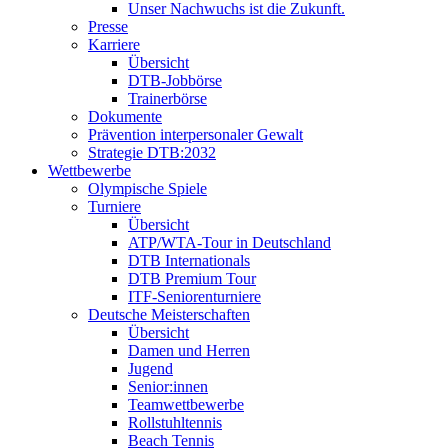
Unser Nachwuchs ist die Zukunft.
Presse
Karriere
Übersicht
DTB-Jobbörse
Trainerbörse
Dokumente
Prävention interpersonaler Gewalt
Strategie DTB:2032
Wettbewerbe
Olympische Spiele
Turniere
Übersicht
ATP/WTA-Tour in Deutschland
DTB Internationals
DTB Premium Tour
ITF-Seniorenturniere
Deutsche Meisterschaften
Übersicht
Damen und Herren
Jugend
Senior:innen
Teamwettbewerbe
Rollstuhltennis
Beach Tennis