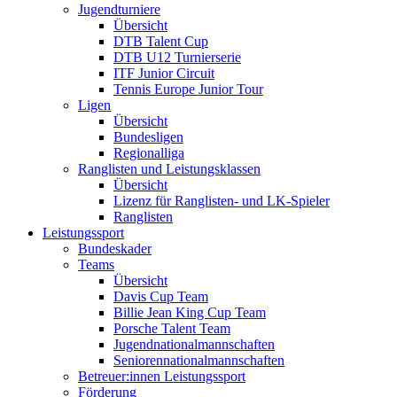
Jugendturniere
Übersicht
DTB Talent Cup
DTB U12 Turnierserie
ITF Junior Circuit
Tennis Europe Junior Tour
Ligen
Übersicht
Bundesligen
Regionalliga
Ranglisten und Leistungsklassen
Übersicht
Lizenz für Ranglisten- und LK-Spieler
Ranglisten
Leistungssport
Bundeskader
Teams
Übersicht
Davis Cup Team
Billie Jean King Cup Team
Porsche Talent Team
Jugendnationalmannschaften
Seniorennationalmannschaften
Betreuer:innen Leistungssport
Förderung