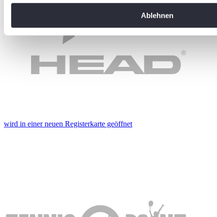
Sie Ihre Präferenzen im
Abschnitt Einzelheiten
fest.
Ablehnen
Wir verwenden Cookies, um Inhalte und Anzeigen zu personal
soziale Medien anbieten zu können und die Zugriffe auf uns
analysieren. Außerdem geben wir Informationen zu Ihrer Ve
an unsere Partner für soziale Medien, Werbung und Analysen
führen diese Informationen möglicherweise mit weiteren Da
ihnen bereitgestellt haben oder die sie im Rahmen Ihrer Nut
gesammelt haben. Die
Cookie-Einstellungen
können jederze
Footer aufgerufen und angepasst werden.
wird in einer neuen Registerkarte geöffnet