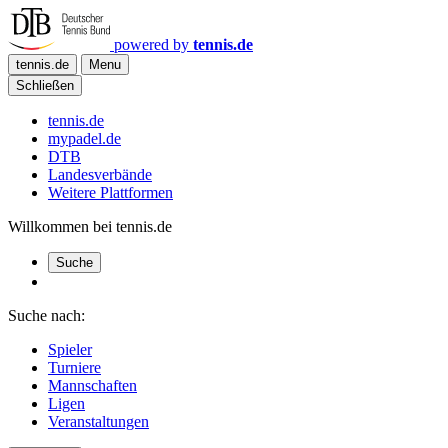
powered by
tennis.de
tennis.de
Menu
Schließen
tennis.de
mypadel.de
DTB
Landesverbände
Weitere Plattformen
Willkommen bei tennis.de
Suche
Suche nach:
Spieler
Turniere
Mannschaften
Ligen
Veranstaltungen