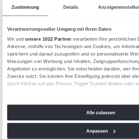
Zustimmung
Details
Anzeigeneinstellu
Verantwortungsvoller Umgang mit Ihren Daten
Wir und
unsere 1022 Partner
verarbeiten Ihre persönlichen D
Adresse, mithilfe von Technologien wie Cookies, um Informa
speichern und darauf zuzugreifen und so personalisierte Wer
Messungen von Werbung und Inhalten, Zielgruppenforschun
Angeboten zu ermöglichen. Sie entscheiden darüber, wer Ihr
Zwecke nutzt. Sie können Ihre Einwilligung jederzeit über di
wird in einer neuen Registerkarte geöffnet
durch Klicken auf das Privacy Trigger Symbol ändern oder w
Wenn Sie es erlauben, würden wir auch gerne:
Informationen über Ihre geografische Lage erfassen, 
Alle zulassen
Meter genau sein können
Ihr Gerät durch aktives Scannen nach bestimmten Me
identifizieren
Anpassen
Erfahren Sie mehr darüber, wie Ihre persönlichen Daten vera