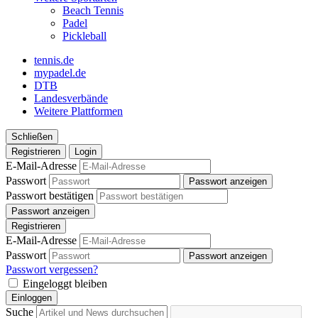
Beach Tennis
Padel
Pickleball
tennis.de
mypadel.de
DTB
Landesverbände
Weitere Plattformen
Schließen
Registrieren
Login
E-Mail-Adresse
Passwort
Passwort anzeigen
Passwort bestätigen
Passwort anzeigen
Registrieren
E-Mail-Adresse
Passwort
Passwort anzeigen
Passwort vergessen?
Eingeloggt bleiben
Einloggen
Suche