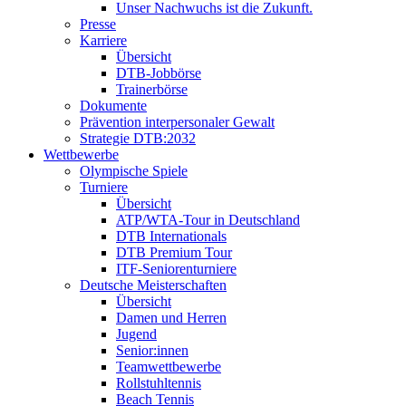
Unser Nachwuchs ist die Zukunft.
Presse
Karriere
Übersicht
DTB-Jobbörse
Trainerbörse
Dokumente
Prävention interpersonaler Gewalt
Strategie DTB:2032
Wettbewerbe
Olympische Spiele
Turniere
Übersicht
ATP/WTA-Tour in Deutschland
DTB Internationals
DTB Premium Tour
ITF-Seniorenturniere
Deutsche Meisterschaften
Übersicht
Damen und Herren
Jugend
Senior:innen
Teamwettbewerbe
Rollstuhltennis
Beach Tennis