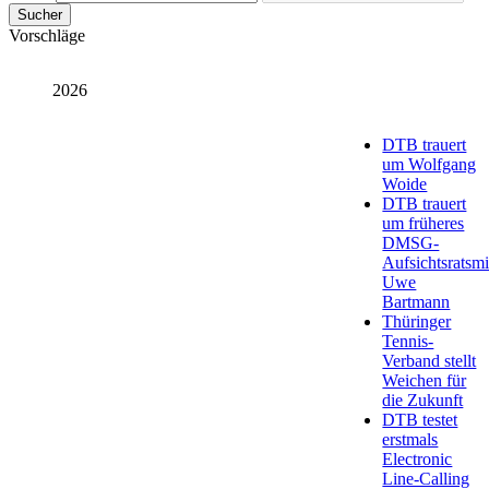
Sucher
Vorschläge
2026
DTB trauert
um Wolfgang
Woide
DTB trauert
um früheres
DMSG-
Aufsichtsratsmi
Uwe
Bartmann
Thüringer
Tennis-
Verband stellt
Weichen für
die Zukunft
DTB testet
erstmals
Electronic
Line-Calling