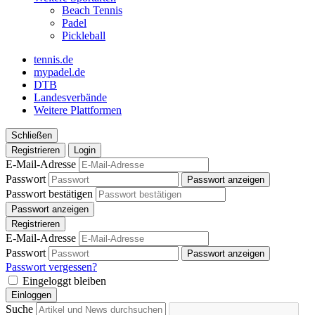
Beach Tennis
Padel
Pickleball
tennis.de
mypadel.de
DTB
Landesverbände
Weitere Plattformen
Schließen
Registrieren
Login
E-Mail-Adresse
Passwort
Passwort anzeigen
Passwort bestätigen
Passwort anzeigen
Registrieren
E-Mail-Adresse
Passwort
Passwort anzeigen
Passwort vergessen?
Eingeloggt bleiben
Einloggen
Suche