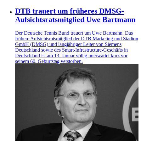
DTB trauert um früheres DMSG-
Aufsichtsratsmitglied Uwe Bartmann
Der Deutsche Tennis Bund trauert um Uwe Bartmann. Das
frühere Aufsichtsratsmitglied der DTB Marketing und Stadion
GmbH (DMSG) und langjähriger Leiter von Siemens
Deutschland sowie des Smart-Infrastructure-Geschäfts in
Deutschland ist am 13. Januar völlig unerwartet kurz vor
seinem 60. Geburtstag verstorben.