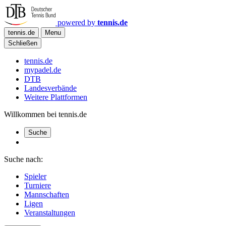
powered by
tennis.de
tennis.de
Menu
Schließen
tennis.de
mypadel.de
DTB
Landesverbände
Weitere Plattformen
Willkommen bei tennis.de
Suche
Suche nach:
Spieler
Turniere
Mannschaften
Ligen
Veranstaltungen