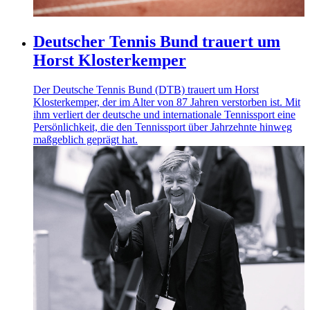
Deutscher Tennis Bund trauert um
Horst Klosterkemper
Der Deutsche Tennis Bund (DTB) trauert um Horst
Klosterkemper, der im Alter von 87 Jahren verstorben ist. Mit
ihm verliert der deutsche und internationale Tennissport eine
Persönlichkeit, die den Tennissport über Jahrzehnte hinweg
maßgeblich geprägt hat.