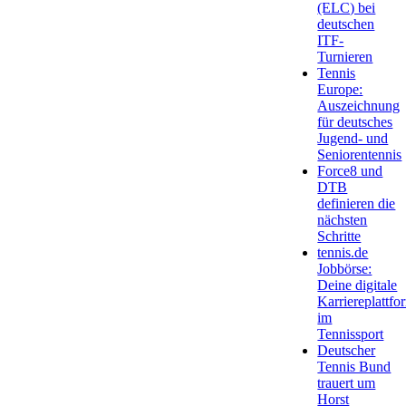
(ELC) bei
deutschen
ITF-
Turnieren
Tennis
Europe:
Auszeichnung
für deutsches
Jugend- und
Seniorentennis
Force8 und
DTB
definieren die
nächsten
Schritte
tennis.de
Jobbörse:
Deine digitale
Karriereplattfo
im
Tennissport
Deutscher
Tennis Bund
trauert um
Horst