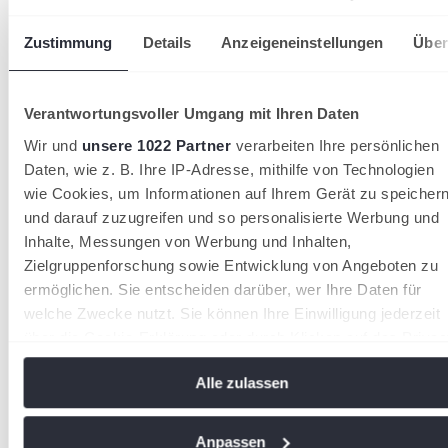
Zustimmung
Details
Anzeigeneinstellungen
Über
Verantwortungsvoller Umgang mit Ihren Daten
Wir und
unsere 1022 Partner
verarbeiten Ihre persönlichen
Daten, wie z. B. Ihre IP-Adresse, mithilfe von Technologien
Tennis Europe: Auszeichnung für
wie Cookies, um Informationen auf Ihrem Gerät zu speicher
deutsches Jugend- und Seniorentennis
und darauf zuzugreifen und so personalisierte Werbung und
Inhalte, Messungen von Werbung und Inhalten,
Das deutsche Jugend- und Seniorentennis bleibt ein sehr
Zielgruppenforschung sowie Entwicklung von Angeboten zu
erfolgreiches Aushängeschild des Deutschen Tennis Bund
ermöglichen. Sie entscheiden darüber, wer Ihre Daten für
(DTB). Der DTB wurde von Tennis Europe im Rahmen der
Jahreshauptversammlung des Europäischen Verbandes als
welche Zwecke nutzt. Sie können Ihre Einwilligung jederzeit
erfolgreichste europäische Nation bei den
über die Cookie-Erklärung oder durch Klicken auf das Privac
Jugendeuropameisterschaften, sowie als beste
Trigger Symbol ändern oder widerrufen
Seniorentennisnation geehrt.
Alle zulassen
Wenn Sie es erlauben, würden wir auch gerne:
Informationen über Ihre geografische Lage erfassen,
Anpassen