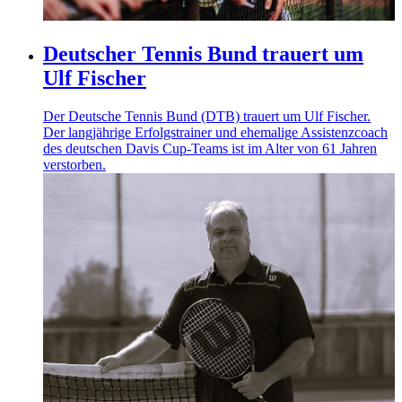
Deutscher Tennis Bund trauert um
Ulf Fischer
Der Deutsche Tennis Bund (DTB) trauert um Ulf Fischer.
Der langjährige Erfolgstrainer und ehemalige Assistenzcoach
des deutschen Davis Cup-Teams ist im Alter von 61 Jahren
verstorben.