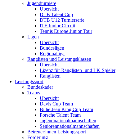
Jugendturniere
Übersicht
DTB Talent Cup
DTB U12 Turnierserie
ITF Junior Circuit
Tennis Europe Junior Tour
Ligen
Übersicht
Bundesligen
Regionalliga
Ranglisten und Leistungsklassen
Übersicht
Lizenz für Ranglisten- und LK-Spieler
Ranglisten
Leistungssport
Bundeskader
Teams
Übersicht
Davis Cup Team
Billie Jean King Cup Team
Porsche Talent Team
Jugendnationalmannschaften
Seniorennationalmannschaften
Betreuer:innen Leistungssport
Förderung