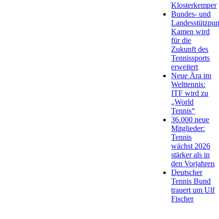
Klosterkemper
Bundes- und
Landesstützpun
Kamen wird
für die
Zukunft des
Tennissports
erweitert
Neue Ära im
Welttennis:
ITF wird zu
„World
Tennis“
36.000 neue
Mitglieder:
Tennis
wächst 2026
stärker als in
den Vorjahren
Deutscher
Tennis Bund
trauert um Ulf
Fischer