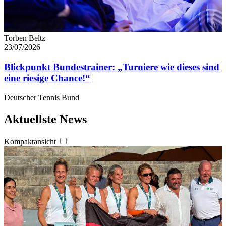
Torben Beltz
23/07/2026
Blickpunkt Bundestrainer: „Turniere wie dieses sind
eine riesige Chance!“
Deutscher Tennis Bund
Aktuellste News
Kompaktansicht