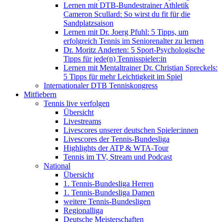
Lernen mit DTB-Bundestrainer Athletik
Cameron Scullard: So wirst du fit für die
Sandplatzsaison
Lernen mit Dr. Joerg Pfuhl: 5 Tipps, um
erfolgreich Tennis im Seniorenalter zu lernen
Dr. Moritz Anderten: 5 Sport-Psychologische
Tipps für jede(n) Tennisspieler:in
Lernen mit Mentaltrainer Dr. Christian Spreckels:
5 Tipps für mehr Leichtigkeit im Spiel
Internationaler DTB Tenniskongress
Mitfiebern
Tennis live verfolgen
Übersicht
Livestreams
Livescores unserer deutschen Spieler:innen
Livescores der Tennis-Bundesliga
Highlights der ATP & WTA-Tour
Tennis im TV, Stream und Podcast
National
Übersicht
1. Tennis-Bundesliga Herren
1. Tennis-Bundesliga Damen
weitere Tennis-Bundesligen
Regionalliga
Deutsche Meisterschaften