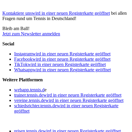
Kontaktiere uns
wird in einer neuen Registerkarte geöffnet
bei allen
Fragen rund um Tennis in Deutschland!
Bleib am Ball!
Jetzt zum Newsletter anmelden
Social
Instagram
wird in einer neuen Registerkarte geöffnet
Facebook
wird in einer neuen Registerkarte geöffnet
TikTok
wird in einer neuen Registerkarte geöffnet
Whatsapp
wird in einer neuen Registerkarte geöffnet
Weitere Plattformen
webapp.tennis.d
e
trainer.tennis.de
wird in einer neuen Registerkarte geöffnet
vereine.tennis.de
wird in einer neuen Registerkarte geöffnet
schiedsrichter.tennis.de
wird in einer neuen Registerkarte
geöffnet
reisen.tennis.de
wird in einer neuen Registerkarte geöffnet