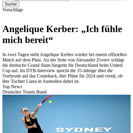
Sucher
Vorschläge
Angelique Kerber: „Ich fühle
mich bereit“
In zwei Tagen steht Angelique Kerber wieder bei einem offiziellen
Match auf dem Platz. An der Seite von Alexander Zverev schlägt
die dreifache Grand Slam-Siegerin für Deutschland beim United
Cup auf. Im DTB-Interview spricht die 35-Jährige über die
Vorfreude auf das Comeback, ihre Pläne für 2024 und verrät, ob
ihre Tochter Liana in Australien dabei ist.
Top News
Deutscher Tennis Bund