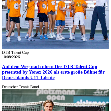
DTB-Talent Cup
10/08/2026
Auf dem Weg nach oben: Der DTB Talent Cup
presented by Yonex 2026 als erste große Bühne für
Deutschlands U11-Talente
Deutscher Tennis Bund