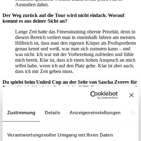
Australien dabei.
Der Weg zurück auf die Tour wird nicht einfach. Worauf
kommt es aus deiner Sicht an?
Lange Zeit hatte das Fitnesstraining oberste Priorität, denn in
diesem Bereich verliert man in eineinhalb Jahren am meisten.
Hilfreich ist, dass man den eigenen Körper als Profisportlerin
genau kennt und weiß, was man sich zumuten kann – und
was nicht. Ich war mit der Vorbereitung zufrieden und fühle
mich bereit. Klar ist, dass ich einen hohen Anspruch an mich
selbst habe, wenn ich auf den Platz gehe. Klar ist aber auch,
dass ich mir Zeit geben muss.
Du spielst beim United Cup an der Seite von Sascha Zverev für
Deutschland. Was habt ihr euch im DTB-Dress vorgenommen?
Wir sind ein gutes Team und haben schon erfolgreich
zusammengespielt. Zum Beispiel beim Hopman Cup 2019 in
Perth, als wir erst im Finale knapp gegen die Schweiz mit
Zustimmung
Details
Anzeigeneinstellungen
Über
Roger Federer und Belinda Bencic unterlagen. Da sind einige
schöne Momente in Erinnerung geblieben!
Was sind nach dem United Cup deine Ziele für die Saison
Verantwortungsvoller Umgang mit Ihren Daten
2024?