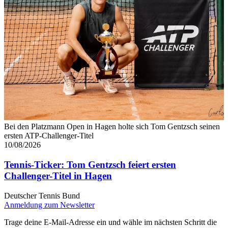
Bei den Platzmann Open in Hagen holte sich Tom Gentzsch seinen
ersten ATP-Challenger-Titel
10/08/2026
Tennis-Ticker: Tom Gentzsch feiert ersten
Challenger-Titel in Hagen
Deutscher Tennis Bund
Anmeldung zum Newsletter
Trage deine E-Mail-Adresse ein und wähle im nächsten Schritt die