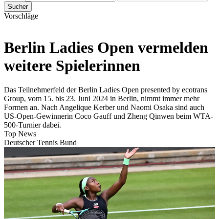
Sucher
Vorschläge
Berlin Ladies Open vermelden
weitere Spielerinnen
Das Teilnehmerfeld der Berlin Ladies Open presented by ecotrans
Group, vom 15. bis 23. Juni 2024 in Berlin, nimmt immer mehr
Formen an. Nach Angelique Kerber und Naomi Osaka sind auch
US-Open-Gewinnerin Coco Gauff und Zheng Qinwen beim WTA-
500-Turnier dabei.
Top News
Deutscher Tennis Bund