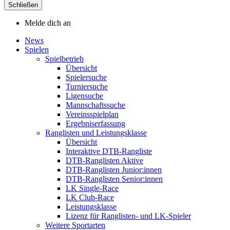
Schließen
Melde dich an
News
Spielen
Spielbetrieb
Übersicht
Spielersuche
Turniersuche
Ligensuche
Mannschaftssuche
Vereinsspielplan
Ergebniserfassung
Ranglisten und Leistungsklasse
Übersicht
Interaktive DTB-Rangliste
DTB-Ranglisten Aktive
DTB-Ranglisten Junior:innen
DTB-Ranglisten Senior:innen
LK Single-Race
LK Club-Race
Leistungsklasse
Lizenz für Ranglisten- und LK-Spieler
Weitere Sportarten