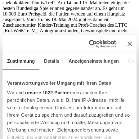
spektakulären Tennis-Treff. Am 14. und 15. Mai treten einige der
besten Bundesliga-Spielerinnen gegeneinander an. Es geht um
10.000 Euro Preisgeld, die Partien werden auf einem Hartplatz
ausgespielt. Vom 16. bis 18. Mai 2024 gibt es dann ein
Zuschauerturnier, Kinder-Training mit Profi-Coaches des LTTC
„Rot-Weiß“ e. V., Autogrammstunden, Gewinnspiele und mehr.
Eintritt und Mitmachen sind dabei jeweils komplett kostenfrei.
Zustimmung
Details
Anzeigeneinstellungen
Über
Artikel teilen
Ähnliche News
Verantwortungsvoller Umgang mit Ihren Daten
Kompaktansicht
Wir und
unsere 1022 Partner
verarbeiten Ihre
persönlichen Daten, wie z. B. Ihre IP-Adresse, mithilfe
von Technologien wie Cookies, um Informationen auf
Ihrem Gerät zu speichern und darauf zuzugreifen und so
personalisierte Werbung und Inhalte, Messungen von
Werbung und Inhalten, Zielgruppenforschung sowie
Entwicklung von Angeboten zu ermöglichen. Sie