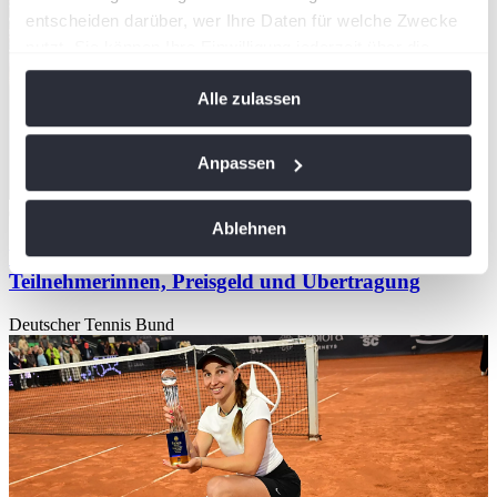
entscheiden darüber, wer Ihre Daten für welche Zwecke
nutzt. Sie können Ihre Einwilligung jederzeit über die
Cookie-Erklärung oder durch Klicken auf das Privacy
Alle zulassen
Trigger Symbol ändern oder widerrufen
Wenn Sie es erlauben, würden wir auch gerne:
Anpassen
Informationen über Ihre geografische Lage
erfassen, welche bis auf einige Meter genau sein
03/08/2026
Ablehnen
können
WTA 1000 Toronto: Alles Wichtige zu
Ihr Gerät durch aktives Scannen nach
Teilnehmerinnen, Preisgeld und Übertragung
bestimmten Merkmalen (Fingerprinting) identifizieren
Erfahren Sie mehr darüber, wie Ihre persönlichen Daten
Deutscher Tennis Bund
verarbeitet werden, und legen Sie Ihre Präferenzen im
Abschnitt Einzelheiten
fest.
Wir verwenden Cookies, um Inhalte und Anzeigen zu
personalisieren, Funktionen für soziale Medien anbieten
zu können und die Zugriffe auf unsere Website zu