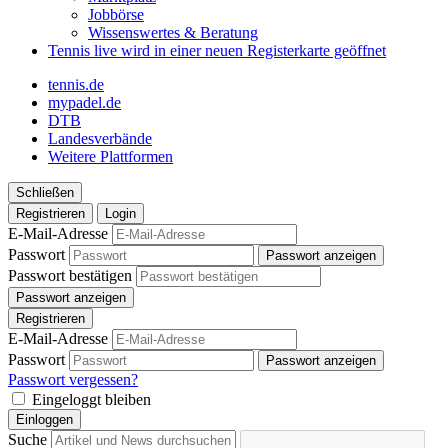
Jobbörse
Wissenswertes & Beratung
Tennis live
wird in einer neuen Registerkarte geöffnet
tennis.de
mypadel.de
DTB
Landesverbände
Weitere Plattformen
Schließen
Registrieren
Login
E-Mail-Adresse
Passwort
Passwort anzeigen
Passwort bestätigen
Passwort anzeigen
Registrieren
E-Mail-Adresse
Passwort
Passwort anzeigen
Passwort vergessen?
Eingeloggt bleiben
Einloggen
Suche