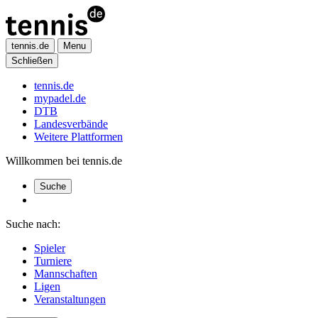
tennis.de
Menu
Schließen
tennis.de
mypadel.de
DTB
Landesverbände
Weitere Plattformen
Willkommen bei tennis.de
Suche
Suche nach:
Spieler
Turniere
Mannschaften
Ligen
Veranstaltungen