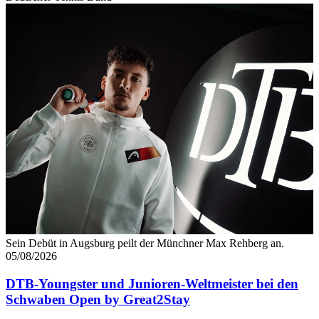
Sein Debüt in Augsburg peilt der Münchner Max Rehberg an.
05/08/2026
DTB-Youngster und Junioren-Weltmeister bei den
Schwaben Open by Great2Stay