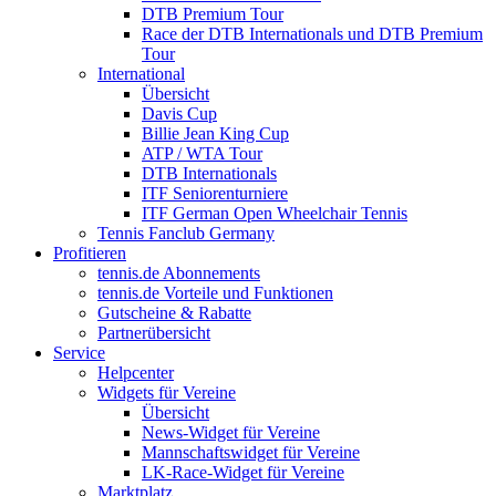
DTB Premium Tour
Race der DTB Internationals und DTB Premium
Tour
International
Übersicht
Davis Cup
Billie Jean King Cup
ATP / WTA Tour
DTB Internationals
ITF Seniorenturniere
ITF German Open Wheelchair Tennis
Tennis Fanclub Germany
Profitieren
tennis.de Abonnements
tennis.de Vorteile und Funktionen
Gutscheine & Rabatte
Partnerübersicht
Service
Helpcenter
Widgets für Vereine
Übersicht
News-Widget für Vereine
Mannschaftswidget für Vereine
LK-Race-Widget für Vereine
Marktplatz