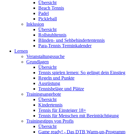
Übersicht
Beach Tennis
Padel
Pickleball
Inklusion
Übersicht
Rollstuhltennis
Blinden- und Sehbehindertentennis
Para-Tennis Terminkalender
Lernen
Veranstaltungssuche
Grundlagen
Übersicht
Tennis spielen lernen: So gelingt dein Einstieg
Regeln und Punkte
Ausrüstung
Tennisbeläge und Plätze
Trainingsangebote
Übersicht
Kindertennis
Tennis für Einsteiger 18+
Tennis für Menschen mit Beeinträchtigung
Trainingstipps von Profis
Übersicht
Game ready! - Das DTB Warm-up-Programm