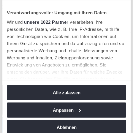
Runde von Marcus Laudan im Quad- und Katharina Krüger im
Damen-Leistungssport (beide Zehlendorfer Wespen Berlin).
Verantwortungsvoller Umgang mit Ihren Daten
Diese Rollstuhltennis-Profis werden ihre Deutschen Meisterschaften
Wir und
unsere 1022 Partner
verarbeiten Ihre
auf der roten Asche in Köln-Weiden sicher auch gewissenhaft
nutzen, um sich weiter intensiv auf die in Aussicht stehenden
persönlichen Daten, wie z. B. Ihre IP-Adresse, mithilfe
Paralympischen Spiele, die Ende August 2024 im legendären Pariser
von Technologien wie Cookies, um Informationen auf
Stadion von Roland Garros ausgetragen werden, vorzubereiten.
Ihrem Gerät zu speichern und darauf zuzugreifen und so
Noch bis Mitte Juli läuft hierfür die Qualifikationsphase.
personalisierte Werbung und Inhalte, Messungen von
Artikel teilen
Werbung und Inhalten, Zielgruppenforschung sowie
Entwicklung von Angeboten zu ermöglichen. Sie
Ähnliche News
entscheiden darüber, wer Ihre Daten für welche Zwecke
nutzt. Sie können Ihre Einwilligung jederzeit über die
Kompaktansicht
Cookie-Erklärung oder durch Klicken auf das Privacy
Alle zulassen
Trigger Symbol ändern oder widerrufen
Wenn Sie es erlauben, würden wir auch gerne:
Anpassen
Informationen über Ihre geografische Lage
erfassen, welche bis auf einige Meter genau sein
Ablehnen
können