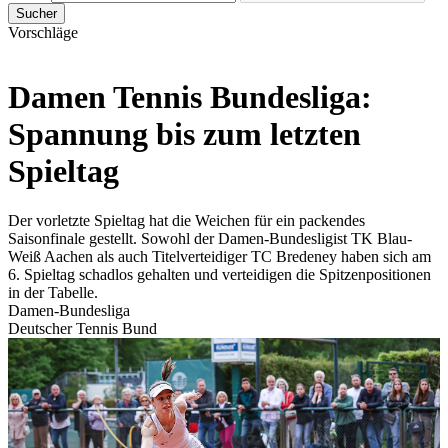
Sucher
Vorschläge
Damen Tennis Bundesliga:
Spannung bis zum letzten
Spieltag
Der vorletzte Spieltag hat die Weichen für ein packendes
Saisonfinale gestellt. Sowohl der Damen-Bundesligist TK Blau-
Weiß Aachen als auch Titelverteidiger TC Bredeney haben sich am
6. Spieltag schadlos gehalten und verteidigen die Spitzenpositionen
in der Tabelle.
Damen-Bundesliga
Deutscher Tennis Bund