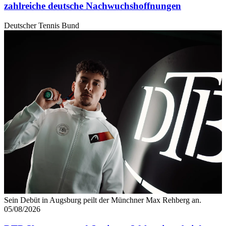
zahlreiche deutsche Nachwuchshoffnungen
Deutscher Tennis Bund
Sein Debüt in Augsburg peilt der Münchner Max Rehberg an.
05/08/2026