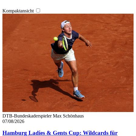
Kompaktansicht
DTB-Bundeskaderspieler Max Schönhaus
07/08/2026
Hamburg Ladies & Gents Cup: Wildcards für