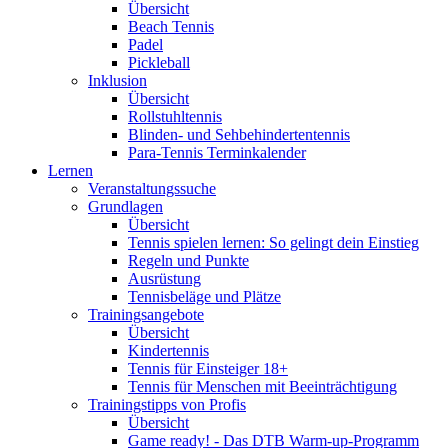
Übersicht
Beach Tennis
Padel
Pickleball
Inklusion
Übersicht
Rollstuhltennis
Blinden- und Sehbehindertentennis
Para-Tennis Terminkalender
Lernen
Veranstaltungssuche
Grundlagen
Übersicht
Tennis spielen lernen: So gelingt dein Einstieg
Regeln und Punkte
Ausrüstung
Tennisbeläge und Plätze
Trainingsangebote
Übersicht
Kindertennis
Tennis für Einsteiger 18+
Tennis für Menschen mit Beeinträchtigung
Trainingstipps von Profis
Übersicht
Game ready! - Das DTB Warm-up-Programm