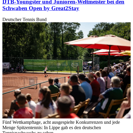
DTB-Youngster und Junioren-Weltmeister bei den
Schwaben Open by Great2Stay
Deutscher Tennis Bund
Fünf Wettkampftage, acht ausgespielte Konkurrenzen und jede
Menge Spitzentennis: In Lippe gab es den deutschen
Tennisnachwuchs zu sehen