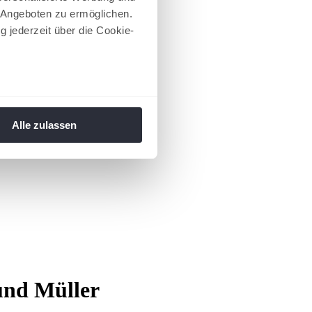
 Angeboten zu ermöglichen.
g jederzeit über die Cookie-
au sein können
zieren
Alle zulassen
hre Präferenzen im
Abschnitt
 Medien anbieten zu können
hrer Verwendung unserer
 führen diese Informationen
ie im Rahmen Ihrer Nutzung
 Footer aufgerufen und
und Müller