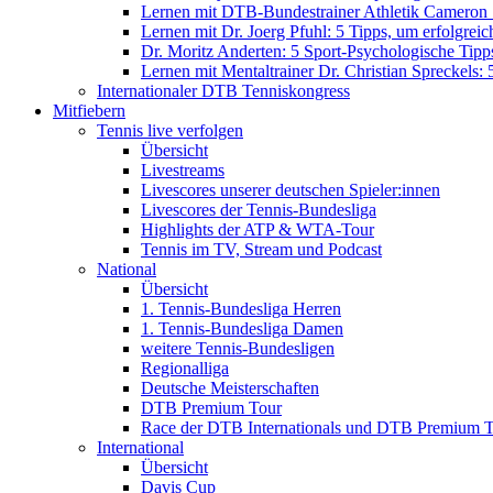
Lernen mit DTB-Bundestrainer Athletik Cameron Scu
Lernen mit Dr. Joerg Pfuhl: 5 Tipps, um erfolgreic
Dr. Moritz Anderten: 5 Sport-Psychologische Tipps 
Lernen mit Mentaltrainer Dr. Christian Spreckels: 
Internationaler DTB Tenniskongress
Mitfiebern
Tennis live verfolgen
Übersicht
Livestreams
Livescores unserer deutschen Spieler:innen
Livescores der Tennis-Bundesliga
Highlights der ATP & WTA-Tour
Tennis im TV, Stream und Podcast
National
Übersicht
1. Tennis-Bundesliga Herren
1. Tennis-Bundesliga Damen
weitere Tennis-Bundesligen
Regionalliga
Deutsche Meisterschaften
DTB Premium Tour
Race der DTB Internationals und DTB Premium 
International
Übersicht
Davis Cup