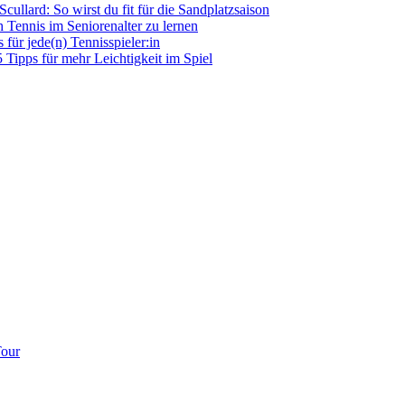
llard: So wirst du fit für die Sandplatzsaison
h Tennis im Seniorenalter zu lernen
für jede(n) Tennisspieler:in
5 Tipps für mehr Leichtigkeit im Spiel
Tour