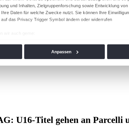
ung und Inhalten, Zielgruppenforschung sowie Entwicklung von
 Ihre Daten für welche Zwecke nutzt. Sie können Ihre Einwilligun
 auf das Privacy Trigger Symbol ändern oder widerrufen
n wir auch gerne:
re geografische Lage erfassen, welche bis auf einige Meter gen
es Scannen nach bestimmten Merkmalen (Fingerprinting) identifi
Anpassen
ie Ihre persönlichen Daten verarbeitet werden, und legen Sie I
nhalte und Anzeigen zu personalisieren, Funktionen für soziale
Website zu analysieren. Außerdem geben wir Informationen zu I
r soziale Medien, Werbung und Analysen weiter. Unsere Partner
 Daten zusammen, die Sie ihnen bereitgestellt haben oder die s
n. Die
Cookie-Einstellungen
können jederzeit über den Link im
G: U16-Titel gehen an Parcelli 