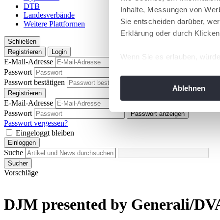
DTB
Inhalte, Messungen von Werb
Landesverbände
Sie entscheiden darüber, wer
Weitere Plattformen
Erklärung oder durch Klicken
Schließen
Registrieren
Login
Wenn Sie es erlauben, würde
E-Mail-Adresse
Informationen über Ih
Passwort
Passwort anzeigen
Ihr Gerät durch aktiv
Passwort bestätigen
Passwort anzeigen
Ablehnen
Registrieren
Erfahren Sie mehr darüber, w
E-Mail-Adresse
Einzelheiten
fest.
Passwort
Passwort anzeigen
Passwort vergessen?
Wir verwenden Cookies, um I
Eingeloggt bleiben
und die Zugriffe auf unsere 
Einloggen
Suche
Website an unsere Partner fü
Sucher
möglicherweise mit weiteren
Vorschläge
der Dienste gesammelt habe
angepasst werden.
DJM presented by Generali/DVA