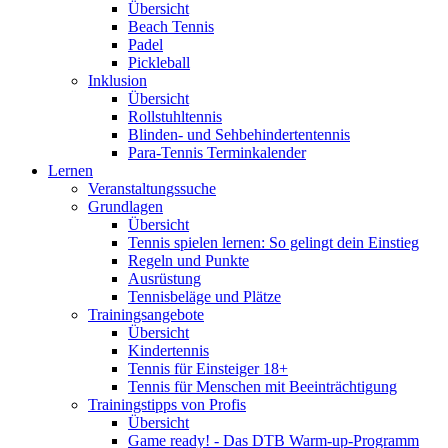
Übersicht
Beach Tennis
Padel
Pickleball
Inklusion
Übersicht
Rollstuhltennis
Blinden- und Sehbehindertentennis
Para-Tennis Terminkalender
Lernen
Veranstaltungssuche
Grundlagen
Übersicht
Tennis spielen lernen: So gelingt dein Einstieg
Regeln und Punkte
Ausrüstung
Tennisbeläge und Plätze
Trainingsangebote
Übersicht
Kindertennis
Tennis für Einsteiger 18+
Tennis für Menschen mit Beeinträchtigung
Trainingstipps von Profis
Übersicht
Game ready! - Das DTB Warm-up-Programm