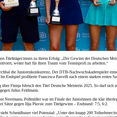
 Titelträger:innen zu ihrem Erfolg: „Der Gewinn der Deutschen Meister
otiviert, weiter hart für ihren Traum vom Tennisprofi zu arbeiten.“
Mechbal die Juniorenkonkurrenz. Der DTB-Nachwuchskaderspieler entsch
r. Im Endspiel profitierte Francesca Parcelli nach einem starken ersten
eg über Finnja Isbruch den Titel Deutsche Meisterin 2025. So darf sic
0 gegen Julius Feldmann.
ost Neermann
.
Pollmüller war im Finale der Juniorinnen die klar über
 Sätze gegen Ilija Plavsic zum Titelgewinn – Endstand: 7:5, 6:2.
 sieht Schmidbauer viel Potenzial: „Unter den knapp 200 Teilnehmer:i