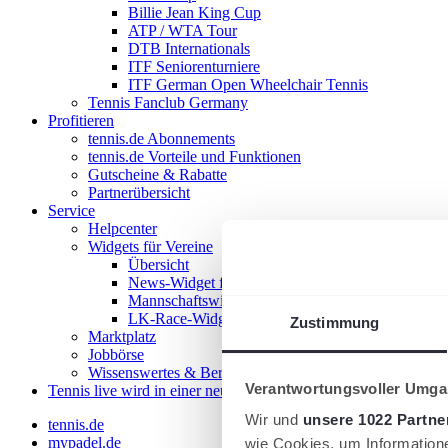
Billie Jean King Cup
ATP / WTA Tour
DTB Internationals
ITF Seniorenturniere
ITF German Open Wheelchair Tennis
Tennis Fanclub Germany
Profitieren
tennis.de Abonnements
tennis.de Vorteile und Funktionen
Gutscheine & Rabatte
Partnerübersicht
Service
Helpcenter
Widgets für Vereine
Übersicht
News-Widget für Vereine
Mannschaftswidget für Vereine
LK-Race-Widget für Vereine
Zustimmung
Marktplatz
Jobbörse
Wissenswertes & Beratung
Verantwortungsvoller Umgan
Tennis live
wird in einer neuen Registerkarte geöffnet
Wir und
unsere 1022 Partne
tennis.de
mypadel.de
wie Cookies, um Information