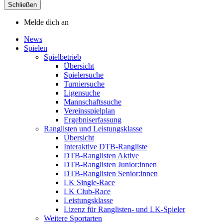
Schließen
Melde dich an
News
Spielen
Spielbetrieb
Übersicht
Spielersuche
Turniersuche
Ligensuche
Mannschaftssuche
Vereinsspielplan
Ergebniserfassung
Ranglisten und Leistungsklasse
Übersicht
Interaktive DTB-Rangliste
DTB-Ranglisten Aktive
DTB-Ranglisten Junior:innen
DTB-Ranglisten Senior:innen
LK Single-Race
LK Club-Race
Leistungsklasse
Lizenz für Ranglisten- und LK-Spieler
Weitere Sportarten