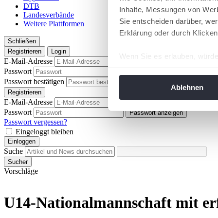
DTB
Inhalte, Messungen von Werb
Landesverbände
Sie entscheiden darüber, wer
Weitere Plattformen
Erklärung oder durch Klicken
Schließen
Registrieren
Login
Wenn Sie es erlauben, würde
E-Mail-Adresse
Informationen über Ih
Passwort
Passwort anzeigen
Ihr Gerät durch aktiv
Passwort bestätigen
Passwort anzeigen
Ablehnen
Registrieren
Erfahren Sie mehr darüber, w
E-Mail-Adresse
Einzelheiten
fest.
Passwort
Passwort anzeigen
Passwort vergessen?
Wir verwenden Cookies, um I
Eingeloggt bleiben
und die Zugriffe auf unsere 
Einloggen
Suche
Website an unsere Partner fü
Sucher
möglicherweise mit weiteren
Vorschläge
der Dienste gesammelt habe
angepasst werden.
U14-Nationalmannschaft mit er