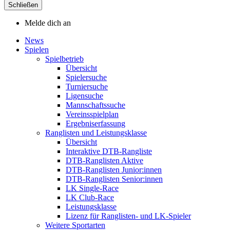
Schließen
Melde dich an
News
Spielen
Spielbetrieb
Übersicht
Spielersuche
Turniersuche
Ligensuche
Mannschaftssuche
Vereinsspielplan
Ergebniserfassung
Ranglisten und Leistungsklasse
Übersicht
Interaktive DTB-Rangliste
DTB-Ranglisten Aktive
DTB-Ranglisten Junior:innen
DTB-Ranglisten Senior:innen
LK Single-Race
LK Club-Race
Leistungsklasse
Lizenz für Ranglisten- und LK-Spieler
Weitere Sportarten