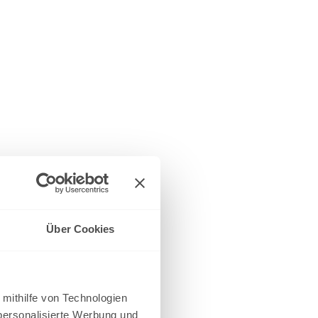
Über Cookies
 mithilfe von Technologien
personalisierte Werbung und