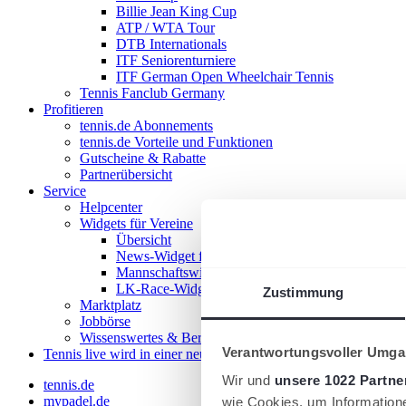
Billie Jean King Cup
ATP / WTA Tour
DTB Internationals
ITF Seniorenturniere
ITF German Open Wheelchair Tennis
Tennis Fanclub Germany
Profitieren
tennis.de Abonnements
tennis.de Vorteile und Funktionen
Gutscheine & Rabatte
Partnerübersicht
Service
Helpcenter
Widgets für Vereine
Übersicht
News-Widget für Vereine
Mannschaftswidget für Vereine
LK-Race-Widget für Vereine
Zustimmung
Marktplatz
Jobbörse
Wissenswertes & Beratung
Verantwortungsvoller Umgan
Tennis live
wird in einer neuen Registerkarte geöffnet
Wir und
unsere 1022 Partne
tennis.de
mypadel.de
wie Cookies, um Information