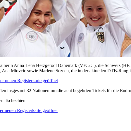
erin Anna-Lena Herzgerodt Dänemark (VF: 2:1), die Schweiz (HF: 3:
, Ana Miovcic sowie Marlene Sczech, die in der aktuellen DTB-Ranglist
ner neuen Registerkarte geöffnet
ten insgesamt 32 Nationen um die acht begehrten Tickets für die Endrund
en Tschechien.
ner neuen Registerkarte geöffnet