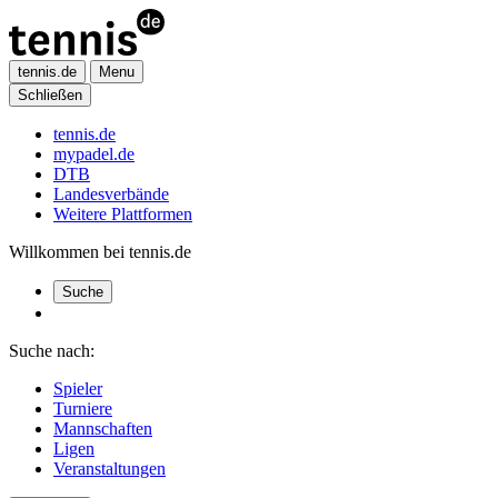
tennis.de
Menu
Schließen
tennis.de
mypadel.de
DTB
Landesverbände
Weitere Plattformen
Willkommen bei tennis.de
Suche
Suche nach:
Spieler
Turniere
Mannschaften
Ligen
Veranstaltungen