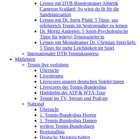
Lernen mit DTB-Bundestrainer Athletik
Cameron Scullard: So wirst du fit für die
Sandplatzsaison
Lernen mit Dr. Joerg Pfuhl: 5 Tipps, um
erfolgreich Tennis im Seniorenalter zu lernen
Dr. Moritz Anderten: 5 Sport-Psychologische
Tipps für jede(n) Tennisspieler:in
Lernen mit Mentaltrainer Dr. Christian Spreckels:
5 Tipps für mehr Leichtigkeit im Spiel
Internationaler DTB Tenniskongress
Mitfiebern
Tennis live verfolgen
Übersicht
Livestreams
Livescores unserer deutschen Spieler:innen
Livescores der Tennis-Bundesliga
Highlights der ATP & WTA-Tour
Tennis im TV, Stream und Podcast
National
Übersicht
1. Tennis-Bundesliga Herren
1. Tennis-Bundesliga Damen
weitere Tennis-Bundesligen
Regionalliga
Deutsche Meisterschaften