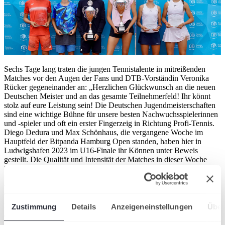
Sechs Tage lang traten die jungen Tennistalente in mitreißenden
Matches vor den Augen der Fans und DTB-Vorständin Veronika
Rücker gegeneinander an: „Herzlichen Glückwunsch an die neuen
Deutschen Meister und an das gesamte Teilnehmerfeld! Ihr könnt
stolz auf eure Leistung sein! Die Deutschen Jugendmeisterschaften
sind eine wichtige Bühne für unsere besten Nachwuchsspielerinnen
und -spieler und oft ein erster Fingerzeig in Richtung Profi-Tennis.
Diego Dedura und Max Schönhaus, die vergangene Woche im
Hauptfeld der Bitpanda Hamburg Open standen, haben hier in
Ludwigshafen 2023 im U16-Finale ihr Können unter Beweis
gestellt. Die Qualität und Intensität der Matches in dieser Woche
haben deutlich gemacht, dass sich die kontinuierliche
Weiterentwicklung unserer Nachwuchsarbeit auszahlt. Es ist
weiterhin unser Anspruch, die Rahmenbedingungen zu verbessern,
um Talente individuell zu fördern und langfristig an die
internationale Spitze heranzuführen. Dabei sind die Deutschen
Zustimmung
Details
Anzeigeneinstellungen
Über
Jugendmeisterschaften ein wichtiger Baustein.“