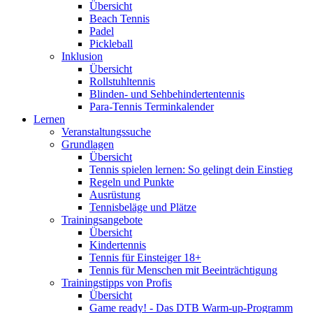
Übersicht
Beach Tennis
Padel
Pickleball
Inklusion
Übersicht
Rollstuhltennis
Blinden- und Sehbehindertentennis
Para-Tennis Terminkalender
Lernen
Veranstaltungssuche
Grundlagen
Übersicht
Tennis spielen lernen: So gelingt dein Einstieg
Regeln und Punkte
Ausrüstung
Tennisbeläge und Plätze
Trainingsangebote
Übersicht
Kindertennis
Tennis für Einsteiger 18+
Tennis für Menschen mit Beeinträchtigung
Trainingstipps von Profis
Übersicht
Game ready! - Das DTB Warm-up-Programm