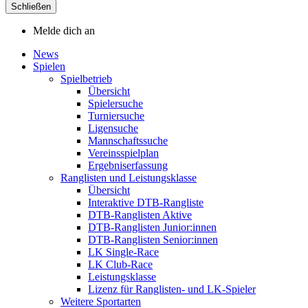
Schließen
Melde dich an
News
Spielen
Spielbetrieb
Übersicht
Spielersuche
Turniersuche
Ligensuche
Mannschaftssuche
Vereinsspielplan
Ergebniserfassung
Ranglisten und Leistungsklasse
Übersicht
Interaktive DTB-Rangliste
DTB-Ranglisten Aktive
DTB-Ranglisten Junior:innen
DTB-Ranglisten Senior:innen
LK Single-Race
LK Club-Race
Leistungsklasse
Lizenz für Ranglisten- und LK-Spieler
Weitere Sportarten