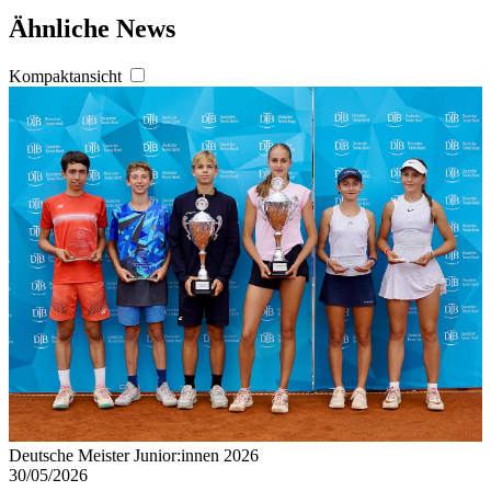
Ähnliche News
Kompaktansicht
Deutsche Meister Junior:innen 2026
30/05/2026