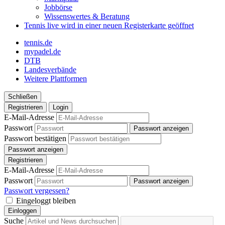
Jobbörse
Wissenswertes & Beratung
Tennis live
wird in einer neuen Registerkarte geöffnet
tennis.de
mypadel.de
DTB
Landesverbände
Weitere Plattformen
Schließen
Registrieren
Login
E-Mail-Adresse
Passwort
Passwort anzeigen
Passwort bestätigen
Passwort anzeigen
Registrieren
E-Mail-Adresse
Passwort
Passwort anzeigen
Passwort vergessen?
Eingeloggt bleiben
Einloggen
Suche