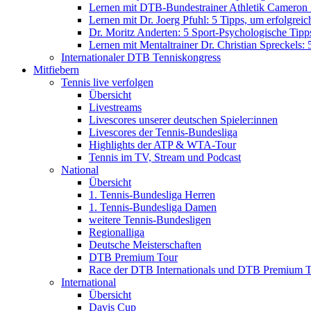
Lernen mit DTB-Bundestrainer Athletik Cameron Scu
Lernen mit Dr. Joerg Pfuhl: 5 Tipps, um erfolgreic
Dr. Moritz Anderten: 5 Sport-Psychologische Tipps 
Lernen mit Mentaltrainer Dr. Christian Spreckels: 
Internationaler DTB Tenniskongress
Mitfiebern
Tennis live verfolgen
Übersicht
Livestreams
Livescores unserer deutschen Spieler:innen
Livescores der Tennis-Bundesliga
Highlights der ATP & WTA-Tour
Tennis im TV, Stream und Podcast
National
Übersicht
1. Tennis-Bundesliga Herren
1. Tennis-Bundesliga Damen
weitere Tennis-Bundesligen
Regionalliga
Deutsche Meisterschaften
DTB Premium Tour
Race der DTB Internationals und DTB Premium 
International
Übersicht
Davis Cup