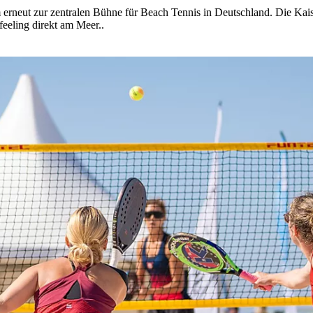
 erneut zur zentralen Bühne für Beach Tennis in Deutschland. Die Kai
eeling direkt am Meer..