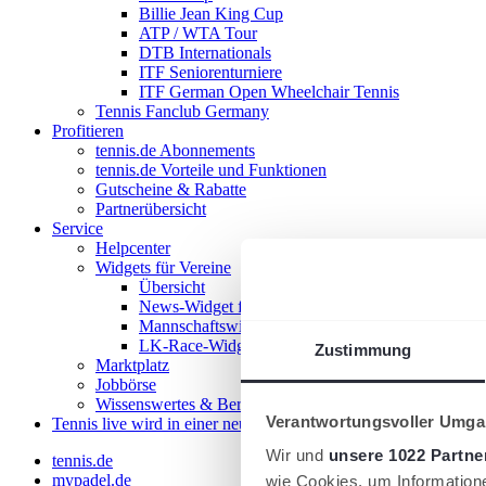
Billie Jean King Cup
ATP / WTA Tour
DTB Internationals
ITF Seniorenturniere
ITF German Open Wheelchair Tennis
Tennis Fanclub Germany
Profitieren
tennis.de Abonnements
tennis.de Vorteile und Funktionen
Gutscheine & Rabatte
Partnerübersicht
Service
Helpcenter
Widgets für Vereine
Übersicht
News-Widget für Vereine
Mannschaftswidget für Vereine
LK-Race-Widget für Vereine
Zustimmung
Marktplatz
Jobbörse
Wissenswertes & Beratung
Verantwortungsvoller Umgan
Tennis live
wird in einer neuen Registerkarte geöffnet
Wir und
unsere 1022 Partne
tennis.de
mypadel.de
wie Cookies, um Information