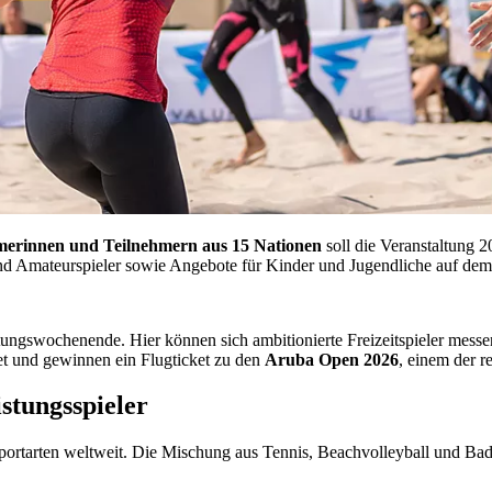
merinnen und Teilnehmern aus 15 Nationen
soll die Veranstaltung 2
- und Amateurspieler sowie Angebote für Kinder und Jugendliche auf d
ungswochenende. Hier können sich ambitionierte Freizeitspieler messe
et und gewinnen ein Flugticket zu den
Aruba Open 2026
, einem der 
istungsspieler
rtarten weltweit. Die Mischung aus Tennis, Beachvolleyball und Badmi