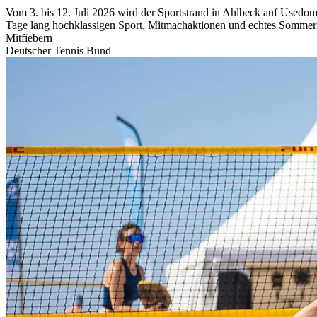
Vom 3. bis 12. Juli 2026 wird der Sportstrand in Ahlbeck auf Usedom
Tage lang hochklassigen Sport, Mitmachaktionen und echtes Sommerf
Mitfiebern
Deutscher Tennis Bund