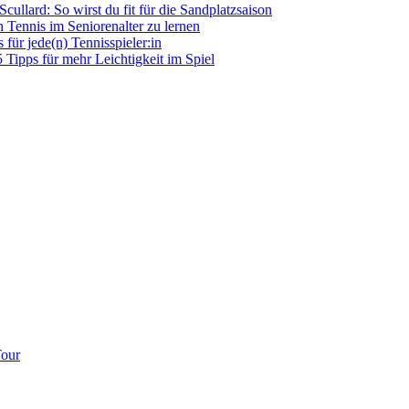
llard: So wirst du fit für die Sandplatzsaison
h Tennis im Seniorenalter zu lernen
für jede(n) Tennisspieler:in
5 Tipps für mehr Leichtigkeit im Spiel
Tour