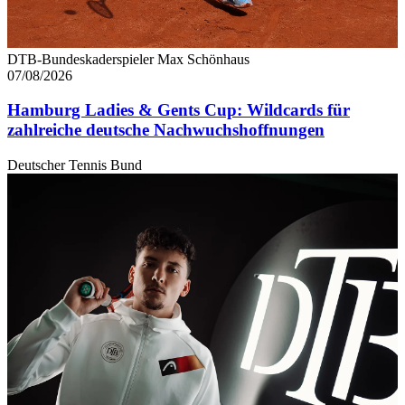
DTB-Bundeskaderspieler Max Schönhaus
07/08/2026
Hamburg Ladies & Gents Cup: Wildcards für
zahlreiche deutsche Nachwuchshoffnungen
Deutscher Tennis Bund