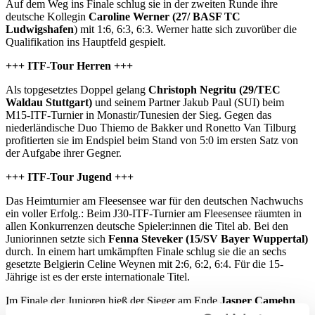
Auf dem Weg ins Finale schlug sie in der zweiten Runde ihre
deutsche Kollegin
Caroline Werner (27/
BASF TC
Ludwigshafen
) mit 1:6, 6:3, 6:3. Werner hatte sich zuvorüber die
Qualifikation ins Hauptfeld gespielt.
+++ ITF-Tour Herren +++
Als topgesetztes Doppel gelang
Christoph Negritu (29/TEC
Waldau Stuttgart)
und seinem Partner Jakub Paul (SUI) beim
M15-ITF-Turnier in Monastir/Tunesien der Sieg. Gegen das
niederländische Duo Thiemo de Bakker und Ronetto Van Tilburg
profitierten sie im Endspiel beim Stand von 5:0 im ersten Satz von
der Aufgabe ihrer Gegner.
+++ ITF-Tour Jugend +++
Das Heimturnier am Fleesensee war für den deutschen Nachwuchs
ein voller Erfolg.: Beim J30-ITF-Turnier am Fleesensee räumten in
allen Konkurrenzen deutsche Spieler:innen die Titel ab. Bei den
Juniorinnen setzte sich
Fenna Steveker
(15/SV Bayer Wuppertal)
durch. In einem hart umkämpften Finale schlug sie die an sechs
gesetzte Belgierin Celine Weynen mit 2:6, 6:2, 6:4. Für die 15-
Jährige ist es der erste internationale Titel.
Im Finale der Junioren hieß der Sieger am Ende
Jasper Camehn
(17/TC Alfeld/Leine)
. Als Topgesetzter gewann der 17-Jährige