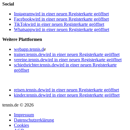
Social
Instagram
wird in einer neuen Registerkarte geöffnet
Facebook
wird in einer neuen Registerkarte geöffnet
TikTok
wird in einer neuen Registerkarte geöffnet
Whatsapp
wird in einer neuen Registerkarte geöffnet
Weitere Plattformen
webapp.tennis.d
e
trainer.tennis.de
wird in einer neuen Registerkarte geöffnet
vereine.tennis.de
wird in einer neuen Registerkarte geöffnet
schiedsrichter.tennis.de
wird in einer neuen Registerkarte
geöffnet
reisen.tennis.de
wird in einer neuen Registerkarte geöffnet
kinder.tennis.de
wird in einer neuen Registerkarte geöffnet
tennis.de © 2026
Impressum
Datenschutzerklärung
Cookies