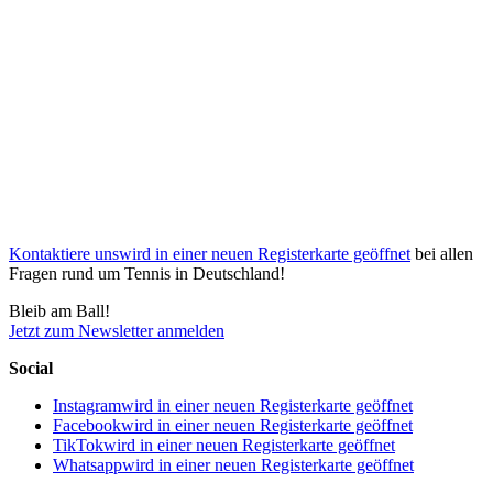
Kontaktiere uns
wird in einer neuen Registerkarte geöffnet
bei allen
Fragen rund um Tennis in Deutschland!
Bleib am Ball!
Jetzt zum Newsletter anmelden
Social
Instagram
wird in einer neuen Registerkarte geöffnet
Facebook
wird in einer neuen Registerkarte geöffnet
TikTok
wird in einer neuen Registerkarte geöffnet
Whatsapp
wird in einer neuen Registerkarte geöffnet