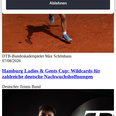
Ablehnen
können
Ihr Gerät durch aktives Scannen nach
bestimmten Merkmalen (Fingerprinting) identifizieren
Erfahren Sie mehr darüber, wie Ihre persönlichen Daten
verarbeitet werden, und legen Sie Ihre Präferenzen im
Abschnitt Einzelheiten
fest.
Wir verwenden Cookies, um Inhalte und Anzeigen zu
personalisieren, Funktionen für soziale Medien anbieten
DTB-Bundeskaderspieler Max Schönhaus
07/08/2026
zu können und die Zugriffe auf unsere Website zu
analysieren. Außerdem geben wir Informationen zu Ihrer
Hamburg Ladies & Gents Cup: Wildcards für
Verwendung unserer Website an unsere Partner für
zahlreiche deutsche Nachwuchshoffnungen
soziale Medien, Werbung und Analysen weiter. Unsere
Deutscher Tennis Bund
Partner führen diese Informationen möglicherweise mit
weiteren Daten zusammen, die Sie ihnen bereitgestellt
haben oder die sie im Rahmen Ihrer Nutzung der Dienste
gesammelt haben. Die
Cookie-Einstellungen
können
jederzeit über den Link im Footer aufgerufen und