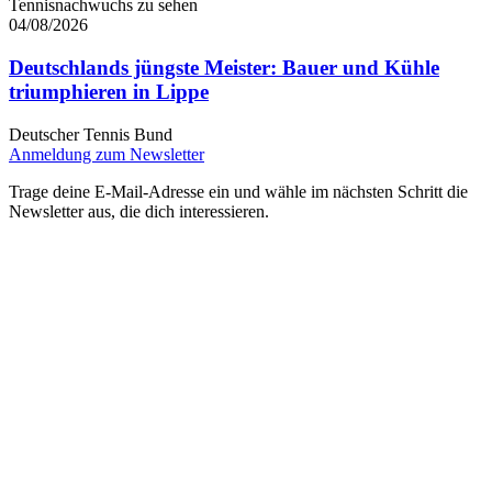
Tennisnachwuchs zu sehen
04/08/2026
Deutschlands jüngste Meister: Bauer und Kühle
triumphieren in Lippe
Deutscher Tennis Bund
Anmeldung zum Newsletter
Trage deine E-Mail-Adresse ein und wähle im nächsten Schritt die
Newsletter aus, die dich interessieren.