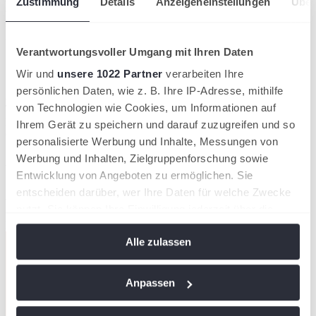
Zustimmung
Details
Anzeigeneinstellungen
Über
(FIN). Die 15-Jährige sicherte sich den Titel im Einzel und im
Doppel. An der Seite von Isabella Svahn (SWE) bezwang sie das
Doppel aus Kiira Pashkov (EST) und Eleanora Roos (EST) mit 6:0,
7:6(1).
Verantwortungsvoller Umgang mit Ihren Daten
+++
Wir und
unsere 1022 Partner
verarbeiten Ihre
persönlichen Daten, wie z. B. Ihre IP-Adresse, mithilfe
Jan Smrcka (16/TC Bernhausen)
hat sich den Titel beim J30-ITF-
von Technologien wie Cookies, um Informationen auf
Turnier in Pasardschik (BUL) gesichert. Der 16-Jährige bezwang im
Finale den Lokalmatadoren Erik Vladimirov (BUL) mit 6:2, 4:6,
Ihrem Gerät zu speichern und darauf zuzugreifen und so
6:1. Für Smrcka ist es der erste Titel auf der ITF-Tour.
personalisierte Werbung und Inhalte, Messungen von
Werbung und Inhalten, Zielgruppenforschung sowie
Artikel teilen
Entwicklung von Angeboten zu ermöglichen. Sie
Ähnliche News
entscheiden darüber, wer Ihre Daten für welche Zwecke
nutzt. Sie können Ihre Einwilligung jederzeit über die
Kompaktansicht
Cookie-Erklärung oder durch Klicken auf das Privacy
Alle zulassen
Trigger Symbol ändern oder widerrufen
Wenn Sie es erlauben, würden wir auch gerne:
Anpassen
Informationen über Ihre geografische Lage
erfassen, welche bis auf einige Meter genau sein