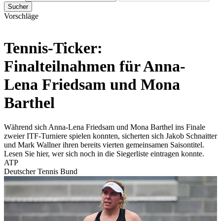
Sucher
Vorschläge
Tennis-Ticker:
Finalteilnahmen für Anna-
Lena Friedsam und Mona
Barthel
Während sich Anna-Lena Friedsam und Mona Barthel ins Finale
zweier ITF-Turniere spielen konnten, sicherten sich Jakob Schnaitter
und Mark Wallner ihren bereits vierten gemeinsamen Saisontitel.
Lesen Sie hier, wer sich noch in die Siegerliste eintragen konnte.
ATP
Deutscher Tennis Bund