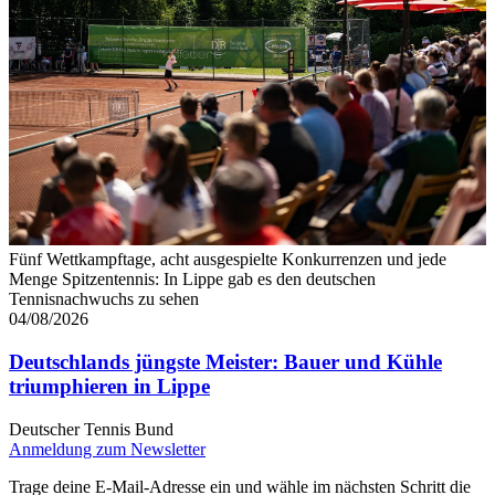
Fünf Wettkampftage, acht ausgespielte Konkurrenzen und jede
Menge Spitzentennis: In Lippe gab es den deutschen
Tennisnachwuchs zu sehen
04/08/2026
Deutschlands jüngste Meister: Bauer und Kühle
triumphieren in Lippe
Deutscher Tennis Bund
Anmeldung zum Newsletter
Trage deine E-Mail-Adresse ein und wähle im nächsten Schritt die