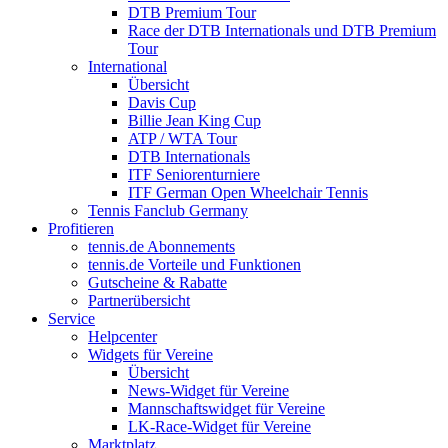
DTB Premium Tour
Race der DTB Internationals und DTB Premium
Tour
International
Übersicht
Davis Cup
Billie Jean King Cup
ATP / WTA Tour
DTB Internationals
ITF Seniorenturniere
ITF German Open Wheelchair Tennis
Tennis Fanclub Germany
Profitieren
tennis.de Abonnements
tennis.de Vorteile und Funktionen
Gutscheine & Rabatte
Partnerübersicht
Service
Helpcenter
Widgets für Vereine
Übersicht
News-Widget für Vereine
Mannschaftswidget für Vereine
LK-Race-Widget für Vereine
Marktplatz