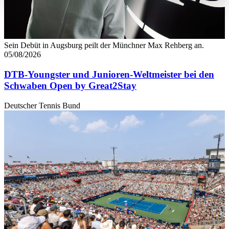
Erfahren Sie mehr darüber, wie Ihre persönlichen Daten
verarbeitet werden, und legen Sie Ihre Präferenzen im
Abschnitt Einzelheiten
fest.
Sein Debüt in Augsburg peilt der Münchner Max Rehberg an.
Wir verwenden Cookies, um Inhalte und Anzeigen zu
05/08/2026
personalisieren, Funktionen für soziale Medien anbieten
DTB-Youngster und Junioren-Weltmeister bei den
zu können und die Zugriffe auf unsere Website zu
Schwaben Open by Great2Stay
analysieren. Außerdem geben wir Informationen zu Ihrer
Verwendung unserer Website an unsere Partner für
Deutscher Tennis Bund
soziale Medien, Werbung und Analysen weiter. Unsere
Partner führen diese Informationen möglicherweise mit
weiteren Daten zusammen, die Sie ihnen bereitgestellt
haben oder die sie im Rahmen Ihrer Nutzung der Dienste
gesammelt haben. Die
Cookie-Einstellungen
können
jederzeit über den Link im Footer aufgerufen und
angepasst werden.