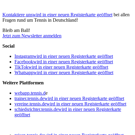
Kontaktiere uns
wird in einer neuen Registerkarte geöffnet
bei allen
Fragen rund um Tennis in Deutschland!
Bleib am Ball!
Jetzt zum Newsletter anmelden
Social
Instagram
wird in einer neuen Registerkarte geöffnet
Facebook
wird in einer neuen Registerkarte geöffnet
TikTok
wird in einer neuen Registerkarte geöffnet
Whatsapp
wird in einer neuen Registerkarte geöffnet
Weitere Plattformen
webapp.tennis.d
e
trainer.tennis.de
wird in einer neuen Registerkarte geöffnet
vereine.tennis.de
wird in einer neuen Registerkarte geöffnet
schiedsrichter.tennis.de
wird in einer neuen Registerkarte
geöffnet