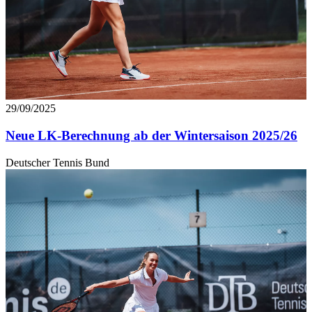
29/09/2025
Neue LK-Berechnung ab der Wintersaison 2025/26
Deutscher Tennis Bund