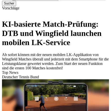
Sucher
Vorschläge
KI-basierte Match-Prüfung:
DTB und Wingfield launchen
mobilen LK-Service
Ab sofort können mit der neuen mobilen LK-Applikation von
Wingfield Matches überall und jederzeit mit dem Smartphone für die
Leistungsklasse gewertet werden. Zum Start der neuen Funktion
sind die ersten 100 Matches kostenfrei!
Top News
Deutscher Tennis Bund