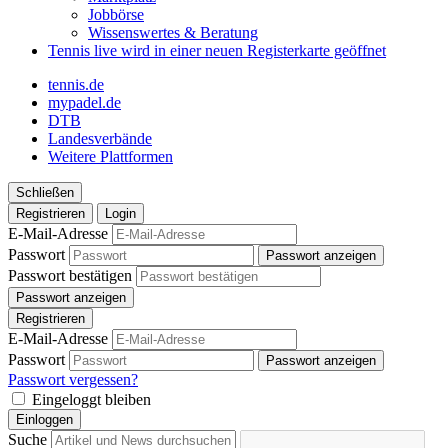
Jobbörse
Wissenswertes & Beratung
Tennis live
wird in einer neuen Registerkarte geöffnet
tennis.de
mypadel.de
DTB
Landesverbände
Weitere Plattformen
Schließen
Registrieren
Login
E-Mail-Adresse
Passwort
Passwort anzeigen
Passwort bestätigen
Passwort anzeigen
Registrieren
E-Mail-Adresse
Passwort
Passwort anzeigen
Passwort vergessen?
Eingeloggt bleiben
Einloggen
Suche