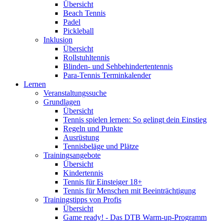
Übersicht
Beach Tennis
Padel
Pickleball
Inklusion
Übersicht
Rollstuhltennis
Blinden- und Sehbehindertentennis
Para-Tennis Terminkalender
Lernen
Veranstaltungssuche
Grundlagen
Übersicht
Tennis spielen lernen: So gelingt dein Einstieg
Regeln und Punkte
Ausrüstung
Tennisbeläge und Plätze
Trainingsangebote
Übersicht
Kindertennis
Tennis für Einsteiger 18+
Tennis für Menschen mit Beeinträchtigung
Trainingstipps von Profis
Übersicht
Game ready! - Das DTB Warm-up-Programm