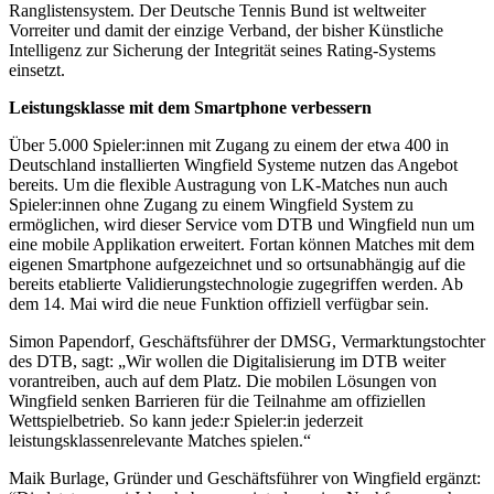
Ranglistensystem. Der Deutsche Tennis Bund ist weltweiter
Vorreiter und damit der einzige Verband, der bisher Künstliche
Intelligenz zur Sicherung der Integrität seines Rating-Systems
einsetzt.
Leistungsklasse mit dem Smartphone verbessern
Über 5.000 Spieler:innen mit Zugang zu einem der etwa 400 in
Deutschland installierten Wingfield Systeme nutzen das Angebot
bereits. Um die flexible Austragung von LK-Matches nun auch
Spieler:innen ohne Zugang zu einem Wingfield System zu
ermöglichen, wird dieser Service vom DTB und Wingfield nun um
eine mobile Applikation erweitert. Fortan können Matches mit dem
eigenen Smartphone aufgezeichnet und so ortsunabhängig auf die
bereits etablierte Validierungstechnologie zugegriffen werden. Ab
dem 14. Mai wird die neue Funktion offiziell verfügbar sein.
Simon Papendorf, Geschäftsführer der DMSG, Vermarktungstochter
des DTB, sagt: „Wir wollen die Digitalisierung im DTB weiter
vorantreiben, auch auf dem Platz. Die mobilen Lösungen von
Wingfield senken Barrieren für die Teilnahme am offiziellen
Wettspielbetrieb. So kann jede:r Spieler:in jederzeit
leistungsklassenrelevante Matches spielen.“
Maik Burlage, Gründer und Geschäftsführer von Wingfield ergänzt: