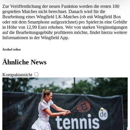
Zur Veröffentlichung der neuen Funktion werden die ersten 100
verarbeitet werden, und legen Sie Ihre Präferenzen im
gespielten Matches nicht berechnet. Danach wird für die
Abschnitt Einzelheiten
fest.
Bearbeitung eines Wingfield LK-Matches (ob mit Wingfield Box
oder mit dem Smartphone aufgezeichnet) pro Spieler:in eine Gebühr
in Höhe von 12,99 Euro erhoben. Wer von starken Vergünstigungen
Wir verwenden Cookies, um Inhalte und Anzeigen zu
auf die Bearbeitungsgebühr profitieren möchte, findet hierzu weitere
personalisieren, Funktionen für soziale Medien anbieten
Informationen in der Wingfield App.
zu können und die Zugriffe auf unsere Website zu
analysieren. Außerdem geben wir Informationen zu Ihrer
Artikel teilen
Verwendung unserer Website an unsere Partner für
Ähnliche News
soziale Medien, Werbung und Analysen weiter. Unsere
Partner führen diese Informationen möglicherweise mit
Kompaktansicht
weiteren Daten zusammen, die Sie ihnen bereitgestellt
haben oder die sie im Rahmen Ihrer Nutzung der Dienste
gesammelt haben. Die
Cookie-Einstellungen
können
jederzeit über den Link im Footer aufgerufen und
angepasst werden.