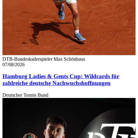
DTB-Bundeskaderspieler Max Schönhaus
07/08/2026
Hamburg Ladies & Gents Cup: Wildcards für
zahlreiche deutsche Nachwuchshoffnungen
Deutscher Tennis Bund