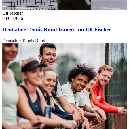
verarbeitet werden, und legen Sie Ihre Präferenzen im
Abschnitt Einzelheiten
fest.
Ulf Fischer.
03/08/2026
Wir verwenden Cookies, um Inhalte und Anzeigen zu
Deutscher Tennis Bund trauert um Ulf Fischer
personalisieren, Funktionen für soziale Medien anbieten
zu können und die Zugriffe auf unsere Website zu
Deutscher Tennis Bund
analysieren. Außerdem geben wir Informationen zu Ihrer
Verwendung unserer Website an unsere Partner für
soziale Medien, Werbung und Analysen weiter. Unsere
Partner führen diese Informationen möglicherweise mit
weiteren Daten zusammen, die Sie ihnen bereitgestellt
haben oder die sie im Rahmen Ihrer Nutzung der Dienste
gesammelt haben. Die
Cookie-Einstellungen
können
jederzeit über den Link im Footer aufgerufen und
angepasst werden.