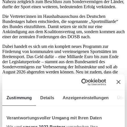
Nahezu zeitgleich zum Beschluss zum Sondervermögen der Länder,
durfte der Sport einen weiteren, bedeutenden Erfolg verkünden.
Die Vertreter:innen im Haushaltsausschuss des Deutschen
Bundestages haben entschieden, die sogenannte „Sportmilliarde“
des Bundes einzuführen. Damit setzen sie nicht nur eine
Ankündigung aus dem Koalitionsvertrag um, sondern kommen auch
einer der zentralen Forderungen des DOSB nach.
Dabei handelt es sich um ein komplett neues Programm zur
Förderung von kommunalen und vereinseigenen Sportstätten im
Breitensport. Das Geld dafür – eine Milliarde Euro bis zum Ende
der Legislaturperiode – stammt aus dem Bundesanteil des
Sondervermögens zur Verbesserung der Infrastruktur und soll ab
August 2026 abgerufen werden können. Neu ist zudem, dass die
Antragstellung in einem Pilotprojekt niedrigschwellig und
unbürokratisch verlaufen soll.
„Mit diesen Nachrichten setzt die Bundesregierung ein klares
Zeichen für den Sport, dem dadurch notwendige Fördergelder in
Zustimmung
Details
Anzeigeneinstellungen
Über
Aussicht gestellt werden. Dafür gilt es dem DOSB zu danken, der
sich auf Bundesebene für den gesamten Sport stark gemacht hat“, so
DTB-Vorstand Peter Mayer. „Wir werden uns nun in
Zusammenarbeit mit unseren Landesverbänden verstärkt dafür
Verantwortungsvoller Umgang mit Ihren Daten
einsetzen, dass auch TennisDeutschland von den zusätzlichen
Wir und
unsere 1022 Partner
verarbeiten Ihre