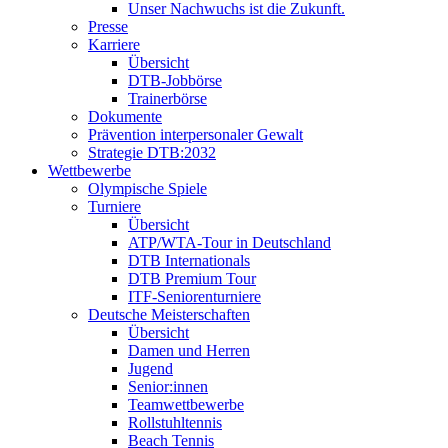
Unser Nachwuchs ist die Zukunft.
Presse
Karriere
Übersicht
DTB-Jobbörse
Trainerbörse
Dokumente
Prävention interpersonaler Gewalt
Strategie DTB:2032
Wettbewerbe
Olympische Spiele
Turniere
Übersicht
ATP/WTA-Tour in Deutschland
DTB Internationals
DTB Premium Tour
ITF-Seniorenturniere
Deutsche Meisterschaften
Übersicht
Damen und Herren
Jugend
Senior:innen
Teamwettbewerbe
Rollstuhltennis
Beach Tennis