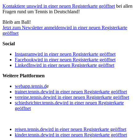
Kontaktiere uns
wird in einer neuen Registerkarte geöffnet
bei allen
Fragen rund um Tennis in Deutschland!
Bleib am Ball!
Jetzt zum Newsletter anmelden
wird in einer neuen Registerkarte
geöffnet
Social
Instagram
wird in einer neuen Registerkarte geöffnet
Facebook
wird in einer neuen Registerkarte geöffnet
LinkedIn
wird in einer neuen Registerkarte geöffnet
Weitere Plattformen
webapp.tennis.d
e
trainer.tennis.de
wird in einer neuen Registerkarte geöffnet
vereine.tennis.de
wird in einer neuen Registerkarte geöffnet
schiedsrichter.tennis.de
wird in einer neuen Registerkarte
geöffnet
reisen.tennis.de
wird in einer neuen Registerkarte geöffnet
kinder.tennis.de
wird in einer neuen Registerkarte geöffnet