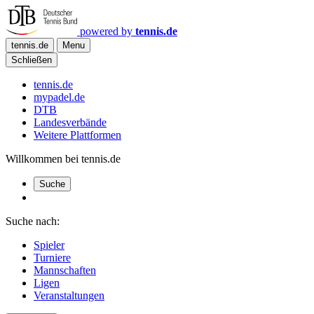
powered by
tennis.de
tennis.de
Menu
Schließen
tennis.de
mypadel.de
DTB
Landesverbände
Weitere Plattformen
Willkommen bei tennis.de
Suche
Suche nach:
Spieler
Turniere
Mannschaften
Ligen
Veranstaltungen