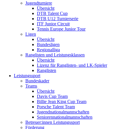
Jugendturniere
Übersicht
DTB Talent Cup
DTB U12 Turnierserie
ITF Junior Circuit
Tennis Europe Junior Tour
Ligen
Übersicht
Bundesligen
Regionalliga
Ranglisten und Leistungsklassen
Übersicht
Lizenz für Ranglisten- und LK-Spieler
Ranglisten
Leistungssport
Bundeskader
Teams
Übersicht
Davis Cup Team
Billie Jean King Cup Team
Porsche Talent Team
Jugendnationalmannschaften
Seniorennationalmannschaften
Betreuer:innen Leistungssport
Förderung