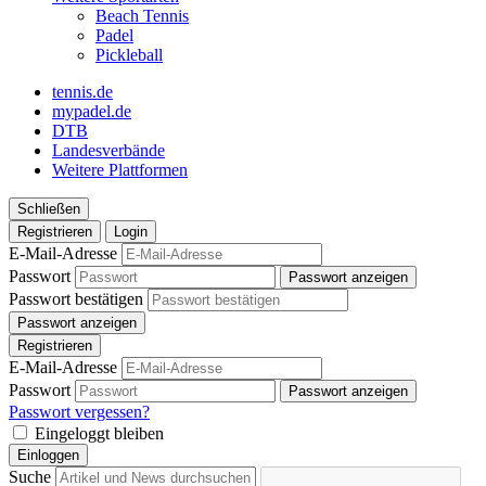
Beach Tennis
Padel
Pickleball
tennis.de
mypadel.de
DTB
Landesverbände
Weitere Plattformen
Schließen
Registrieren
Login
E-Mail-Adresse
Passwort
Passwort anzeigen
Passwort bestätigen
Passwort anzeigen
Registrieren
E-Mail-Adresse
Passwort
Passwort anzeigen
Passwort vergessen?
Eingeloggt bleiben
Einloggen
Suche