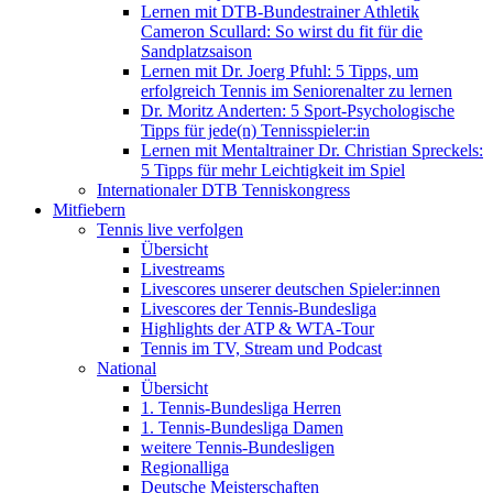
Lernen mit DTB-Bundestrainer Athletik
Cameron Scullard: So wirst du fit für die
Sandplatzsaison
Lernen mit Dr. Joerg Pfuhl: 5 Tipps, um
erfolgreich Tennis im Seniorenalter zu lernen
Dr. Moritz Anderten: 5 Sport-Psychologische
Tipps für jede(n) Tennisspieler:in
Lernen mit Mentaltrainer Dr. Christian Spreckels:
5 Tipps für mehr Leichtigkeit im Spiel
Internationaler DTB Tenniskongress
Mitfiebern
Tennis live verfolgen
Übersicht
Livestreams
Livescores unserer deutschen Spieler:innen
Livescores der Tennis-Bundesliga
Highlights der ATP & WTA-Tour
Tennis im TV, Stream und Podcast
National
Übersicht
1. Tennis-Bundesliga Herren
1. Tennis-Bundesliga Damen
weitere Tennis-Bundesligen
Regionalliga
Deutsche Meisterschaften