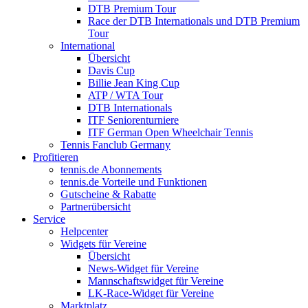
DTB Premium Tour
Race der DTB Internationals und DTB Premium
Tour
International
Übersicht
Davis Cup
Billie Jean King Cup
ATP / WTA Tour
DTB Internationals
ITF Seniorenturniere
ITF German Open Wheelchair Tennis
Tennis Fanclub Germany
Profitieren
tennis.de Abonnements
tennis.de Vorteile und Funktionen
Gutscheine & Rabatte
Partnerübersicht
Service
Helpcenter
Widgets für Vereine
Übersicht
News-Widget für Vereine
Mannschaftswidget für Vereine
LK-Race-Widget für Vereine
Marktplatz