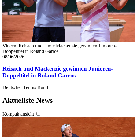
Vincent Reisach und Jamie Mackenzie gewinnen Junioren-
Doppeltitel in Roland Garros
08/06/2026
Reisach und Mackenzie gewinnen Junioren-
Doppeltitel in Roland Garros
Deutscher Tennis Bund
Aktuellste News
Kompaktansicht