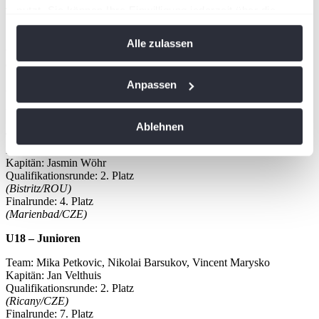
nutzt. Sie können Ihre Einwilligung jederzeit über die
Team: Diego Dedura-Palomero, Niels McDonald, Oliver
Majdandzic
Cookie-Erklärung oder durch Klicken auf das Privacy
Kapitän: Philipp Petzschner, Björn Simon
Alle zulassen
Trigger Symbol ändern oder widerrufen
Qualifikationsrunde: 1. Platz
(Hamburg)
Finalrunde: 1. Platz
Wenn Sie es erlauben, würden wir auch gerne:
Anpassen
(Le Touquet/FRA)
Informationen über Ihre geografische Lage
U16 – Juniorinnen:
erfassen, welche bis auf einige Meter genau sein
Ablehnen
können
Team: Julia Stusek, Sonja Zhenikhova, Mariella Thamm, Michelle
Khomich
Ihr Gerät durch aktives Scannen nach
Kapitän: Jasmin Wöhr
bestimmten Merkmalen (Fingerprinting) identifizieren
Qualifikationsrunde: 2. Platz
Erfahren Sie mehr darüber, wie Ihre persönlichen Daten
(Bistritz/ROU)
Finalrunde: 4. Platz
verarbeitet werden, und legen Sie Ihre Präferenzen im
(Marienbad/CZE)
Abschnitt Einzelheiten
fest.
U18 – Junioren
Wir verwenden Cookies, um Inhalte und Anzeigen zu
Team: Mika Petkovic, Nikolai Barsukov, Vincent Marysko
personalisieren, Funktionen für soziale Medien anbieten
Kapitän: Jan Velthuis
Qualifikationsrunde: 2. Platz
zu können und die Zugriffe auf unsere Website zu
(Ricany/CZE)
analysieren. Außerdem geben wir Informationen zu Ihrer
Finalrunde: 7. Platz