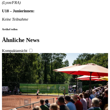
Verwendung unserer Website an unsere Partner für
(Lyon/FRA)
soziale Medien, Werbung und Analysen weiter. Unsere
U18 – Juniorinnen:
Partner führen diese Informationen möglicherweise mit
Keine Teilnahme
weiteren Daten zusammen, die Sie ihnen bereitgestellt
haben oder die sie im Rahmen Ihrer Nutzung der Dienste
Artikel teilen
gesammelt haben. Die
Cookie-Einstellungen
können
jederzeit über den Link im Footer aufgerufen und
Ähnliche News
angepasst werden.
Kompaktansicht