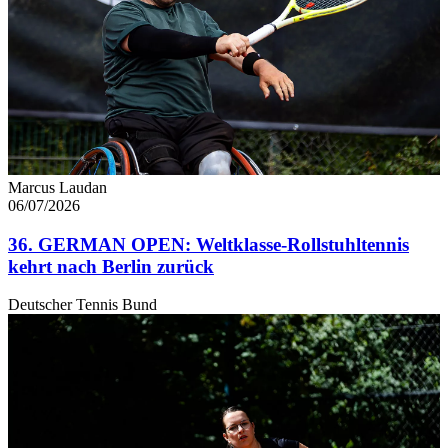
Marcus Laudan
06/07/2026
36. GERMAN OPEN: Weltklasse-Rollstuhltennis
kehrt nach Berlin zurück
Deutscher Tennis Bund