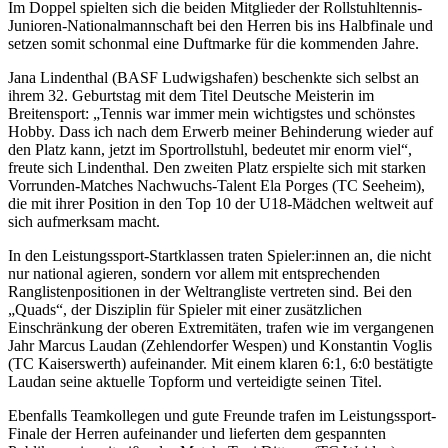
Im Doppel spielten sich die beiden Mitglieder der Rollstuhltennis-
Junioren-Nationalmannschaft bei den Herren bis ins Halbfinale und
setzen somit schonmal eine Duftmarke für die kommenden Jahre.
Jana Lindenthal (BASF Ludwigshafen) beschenkte sich selbst an
ihrem 32. Geburtstag mit dem Titel Deutsche Meisterin im
Breitensport: „Tennis war immer mein wichtigstes und schönstes
Hobby. Dass ich nach dem Erwerb meiner Behinderung wieder auf
den Platz kann, jetzt im Sportrollstuhl, bedeutet mir enorm viel“,
freute sich Lindenthal. Den zweiten Platz erspielte sich mit starken
Vorrunden-Matches Nachwuchs-Talent Ela Porges (TC Seeheim),
die mit ihrer Position in den Top 10 der U18-Mädchen weltweit auf
sich aufmerksam macht.
In den Leistungssport-Startklassen traten Spieler:innen an, die nicht
nur national agieren, sondern vor allem mit entsprechenden
Ranglistenpositionen in der Weltrangliste vertreten sind. Bei den
„Quads“, der Disziplin für Spieler mit einer zusätzlichen
Einschränkung der oberen Extremitäten, trafen wie im vergangenen
Jahr Marcus Laudan (Zehlendorfer Wespen) und Konstantin Voglis
(TC Kaiserswerth) aufeinander. Mit einem klaren 6:1, 6:0 bestätigte
Laudan seine aktuelle Topform und verteidigte seinen Titel.
Ebenfalls Teamkollegen und gute Freunde trafen im Leistungssport-
Finale der Herren aufeinander und lieferten dem gespannten