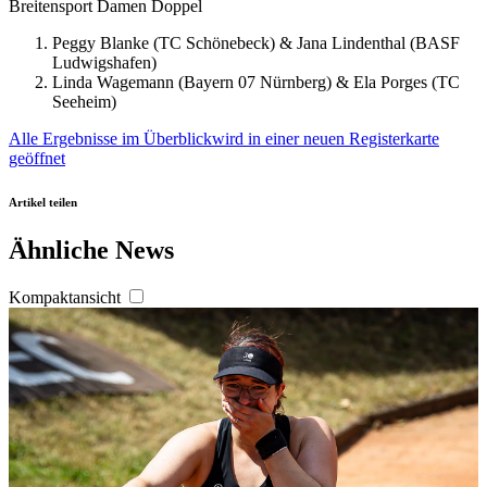
Breitensport Damen Doppel
Verwendung unserer Website an unsere Partner für
Peggy Blanke (TC Schönebeck) & Jana Lindenthal (BASF
soziale Medien, Werbung und Analysen weiter. Unsere
Ludwigshafen)
Partner führen diese Informationen möglicherweise mit
Linda Wagemann (Bayern 07 Nürnberg) & Ela Porges (TC
Seeheim)
weiteren Daten zusammen, die Sie ihnen bereitgestellt
haben oder die sie im Rahmen Ihrer Nutzung der Dienste
Alle Ergebnisse im Überblick
wird in einer neuen Registerkarte
gesammelt haben. Die
Cookie-Einstellungen
können
geöffnet
jederzeit über den Link im Footer aufgerufen und
Artikel teilen
angepasst werden.
Ähnliche News
Kompaktansicht