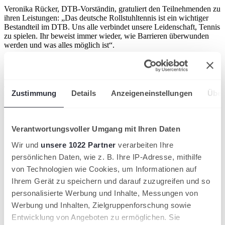
Veronika Rücker, DTB-Vorständin, gratuliert den Teilnehmenden zu
ihren Leistungen: „Das deutsche Rollstuhltennis ist ein wichtiger
Bestandteil im DTB. Uns alle verbindet unsere Leidenschaft, Tennis
zu spielen. Ihr beweist immer wieder, wie Barrieren überwunden
werden und was alles möglich ist“.
Dr. Yorick Ruland aus dem Vorstand der Gold-Kraemer-Stiftung:
„Wir haben in den letzten Jahren gemeinsam schon viel erreicht. Wir
wollen weiter mit dem DTB und allen Partnern daran arbeiten, die
Tennislandschaft inklusiv zu machen. Wie gut das gelingen kann,
Zustimmung
Details
Anzeigeneinstellungen
Über
beweist dieses Turnier“.
Die Platzierungen im Überblick:
Verantwortungsvoller Umgang mit Ihren Daten
Leistungssport Herren
Wir und
unsere 1022 Partner
verarbeiten Ihre
Toni Dittmar (TC Weiden)
persönlichen Daten, wie z. B. Ihre IP-Adresse, mithilfe
Christoph Wilke (TC Meerbeck)
von Technologien wie Cookies, um Informationen auf
Leistungssport Quad
Ihrem Gerät zu speichern und darauf zuzugreifen und so
Marcus Laudan (Zehlendorfer Wespen)
personalisierte Werbung und Inhalte, Messungen von
Konstantin Voglis (TC Kaiserswerth)
Werbung und Inhalten, Zielgruppenforschung sowie
Entwicklung von Angeboten zu ermöglichen. Sie
Leistungssport Doppel