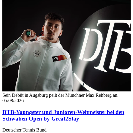
Sein Debüt in Augsburg peilt der Münchner Max Rehberg an.
05/08/2026
DTB-Youngster und Junioren-Weltmeister bei den
Schwaben Open by Great2Stay
Deutscher Tennis Bund