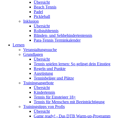
Übersicht
Beach Tennis
Padel
Pickleball
Inklusion
Übersicht
Rollstuhltennis
Blinden- und Sehbehindertentennis
Para-Tennis Terminkalender
Lernen
Veranstaltungssuche
Grundlagen
Übersicht
Tennis spielen lernen: So gelingt dein Einstieg
Regeln und Punkte
Ausrüstung
Tennisbeläge und Plätze
Trainingsangebote
Übersicht
Kindertennis
Tennis für Einsteiger 18+
Tennis für Menschen mit Beeinträchtigung
Trainingstipps von Profis
Übersicht
Game ready! - Das DTB Warm-up-Programm