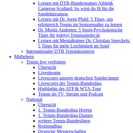
Lernen mit DTB-Bundestrainer Athletik
Cameron Scullard: So wirst du fit für die
Sandplatzsaison
Lernen mit Dr. Joerg Pfuhl: 5 Tipps, um
erfolgreich Tennis im Seniorenalter zu lernen
Dr. Moritz Anderten: 5 Sport-Psychologische
Tipps für jede(n) Tennisspieler:in
Lernen mit Mentaltrainer Dr. Christian Spreckels:
5 Tipps für mehr Leichtigkeit im Spiel
Internationaler DTB Tenniskongress
Mitfiebern
Tennis live verfolgen
Übersicht
Livestreams
Livescores unserer deutschen Spieler:innen
Livescores der Tennis-Bundesliga
Highlights der ATP & WTA-Tour
Tennis im TV, Stream und Podcast
National
Übersicht
1. Tennis-Bundesliga Herren
1. Tennis-Bundesliga Damen
weitere Tennis-Bundesligen
Regionalliga
Deutsche Meisterschaften