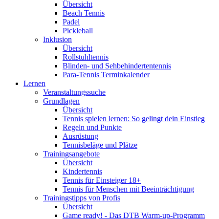
Übersicht
Beach Tennis
Padel
Pickleball
Inklusion
Übersicht
Rollstuhltennis
Blinden- und Sehbehindertentennis
Para-Tennis Terminkalender
Lernen
Veranstaltungssuche
Grundlagen
Übersicht
Tennis spielen lernen: So gelingt dein Einstieg
Regeln und Punkte
Ausrüstung
Tennisbeläge und Plätze
Trainingsangebote
Übersicht
Kindertennis
Tennis für Einsteiger 18+
Tennis für Menschen mit Beeinträchtigung
Trainingstipps von Profis
Übersicht
Game ready! - Das DTB Warm-up-Programm