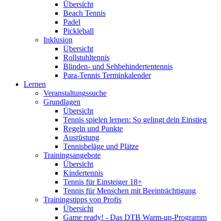
Übersicht
Beach Tennis
Padel
Pickleball
Inklusion
Übersicht
Rollstuhltennis
Blinden- und Sehbehindertentennis
Para-Tennis Terminkalender
Lernen
Veranstaltungssuche
Grundlagen
Übersicht
Tennis spielen lernen: So gelingt dein Einstieg
Regeln und Punkte
Ausrüstung
Tennisbeläge und Plätze
Trainingsangebote
Übersicht
Kindertennis
Tennis für Einsteiger 18+
Tennis für Menschen mit Beeinträchtigung
Trainingstipps von Profis
Übersicht
Game ready! - Das DTB Warm-up-Programm