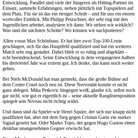
Entwicklung. Parallel sind viele der Jüngeren als Hitting-Partner im
Einsatz, sammeln Erfahrungen, stehen plötzlich mit Topspielern auf
dem Platz. Für sie ist das ein riesiger Schritt – und für uns ein enorm
wertvoller Einblick. Mit Philipp Petzschner, der sehr eng mit den
Jugendlichen arbeitet, analysiere ich dann: Wo stehen wir wirklich?
Was sind die nächsten Schritte? Wo können wir nachjustieren?
Allen voran Max Schönhaus. Er hat hier zwei Top-100-Leute
geschlagen, sich für das Hauptfeld qualifiziert und hat ein weiteres
Match sehr eng gestaltet. Dabei blieb er so ruhig und abgeklärt –
echt beeindruckend. Seine Entwicklung in dem vergangenen halben
bis dreiviertel Jahr war extrem gut. Ich denke, das kann noch weiter
gehen.
Bei Niels McDonald hat man gemerkt, dass die große Bühne auf
dem Center Court noch neu ist. Diese Nervosität konnte er nicht
ganz ablegen. Mika Petkovic hingegen weiß, glaube ich, selbst noch
gar nicht, wie gut er eigentlich ist – seine aktuelle Ranglistenposition
spiegelt sein Niveau nicht richtig wider.
Und dann sind da Spieler wie Henri Squire, der sich nur knapp nicht
qualifiziert hat, aber mit dem Sieg gegen Cristian Garin ein starkes
Signal gesetzt hat. Oder Marko Topo, der gegen Hugo Gaston einen
denkbar unangenehmen Gegner erwischt hat.