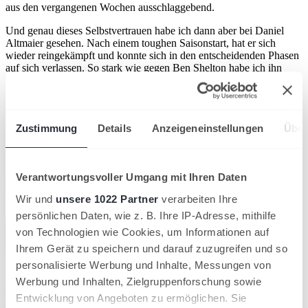
aus den vergangenen Wochen ausschlaggebend.
Und genau dieses Selbstvertrauen habe ich dann aber bei Daniel
Altmaier gesehen. Nach einem toughen Saisonstart, hat er sich
wieder reingekämpft und konnte sich in den entscheidenden Phasen
auf sich verlassen. So stark wie gegen Ben Shelton habe ich ihn
schon lange nicht mehr erlebt. Das war überragend.
Yannick Hanfmann stand gegen Max Schönhaus natürlich auch vor
einer besonderen Situation. Zuhause zu spielen, während das
Publikum eher auf der Seite des jungen Herausforderers ist, ist nicht
Zustimmung
Details
Anzeigeneinstellungen
Über
einfach. Ich finde, er hat das insgesamt sehr souverän gelöst.
Und man darf nicht vergessen: Wir sind hier nicht bei einem
Challenger- oder Future-Turnier. Das ist ein Top-Turnier mit hoher
Verantwortungsvoller Umgang mit Ihren Daten
Qualität. Hier sind unglaublich gute Spieler dabei und unsere Jungs
Wir und
unsere 1022 Partner
verarbeiten Ihre
können auf diesem Niveau bestehen.
persönlichen Daten, wie z. B. Ihre IP-Adresse, mithilfe
von Technologien wie Cookies, um Informationen auf
Ihrem Gerät zu speichern und darauf zuzugreifen und so
personalisierte Werbung und Inhalte, Messungen von
Werbung und Inhalten, Zielgruppenforschung sowie
Entwicklung von Angeboten zu ermöglichen. Sie