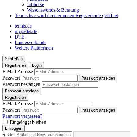
Jobbörse
Wissenswertes & Beratung
Tennis live
wird in einer neuen Registerkarte geöffnet
tennis.de
mypadel.de
DTB
Landesverbände
Weitere Plattformen
Schließen
Registrieren
Login
E-Mail-Adresse
Passwort
Passwort anzeigen
Passwort bestätigen
Passwort anzeigen
Registrieren
E-Mail-Adresse
Passwort
Passwort anzeigen
Passwort vergessen?
Eingeloggt bleiben
Einloggen
Suche