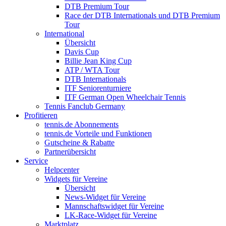
DTB Premium Tour
Race der DTB Internationals und DTB Premium
Tour
International
Übersicht
Davis Cup
Billie Jean King Cup
ATP / WTA Tour
DTB Internationals
ITF Seniorenturniere
ITF German Open Wheelchair Tennis
Tennis Fanclub Germany
Profitieren
tennis.de Abonnements
tennis.de Vorteile und Funktionen
Gutscheine & Rabatte
Partnerübersicht
Service
Helpcenter
Widgets für Vereine
Übersicht
News-Widget für Vereine
Mannschaftswidget für Vereine
LK-Race-Widget für Vereine
Marktplatz