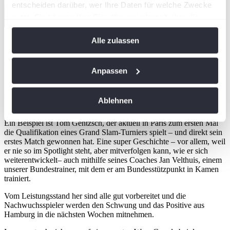
entscheiden darüber, wer Ihre Daten für welche Zwecke
nutzt. Sie können Ihre Einwilligung jederzeit über die
Cookie-Erklärung oder durch Klicken auf das Privacy
Alle zulassen
Ebenfalls ist schön zu sehen, wie gefragt unsere Hittingpartner sind.
Trigger Symbol ändern oder widerrufen
Marc Majdandzic wurde immer wieder von Felix Auger-Aliassime
angefragt. Auch Christopher Thies hatte einige gute Einheiten. Das
Wenn Sie es erlauben, würden wir auch gerne:
finden die – und wir natürlich auch – richtig gut.
Anpassen
Informationen über Ihre geografische Lage
Wenn ich jetzt den Blick nach vorne richte, habe ich ein ganz gutes
erfassen, welche bis auf einige Meter genau sein
Gefühl. Auch, weil sich viele dieser Entwicklungen parallel
Ablehnen
können
fortsetzen.
Ihr Gerät durch aktives Scannen nach
Ein Beispiel ist Tom Gentzsch, der aktuell in Paris zum ersten Mal
bestimmten Merkmalen (Fingerprinting) identifizieren
die Qualifikation eines Grand Slam-Turniers spielt – und direkt sein
erstes Match gewonnen hat. Eine super Geschichte – vor allem, weil
Erfahren Sie mehr darüber, wie Ihre persönlichen Daten
er nie so im Spotlight steht, aber mitverfolgen kann, wie er sich
verarbeitet werden, und legen Sie Ihre Präferenzen im
weiterentwickelt– auch mithilfe seines Coaches Jan Velthuis, einem
Abschnitt Einzelheiten
fest.
unserer Bundestrainer, mit dem er am Bundesstützpunkt in Kamen
trainiert.
Wir verwenden Cookies, um Inhalte und Anzeigen zu
Vom Leistungsstand her sind alle gut vorbereitet und die
Nachwuchsspieler werden den Schwung und das Positive aus
personalisieren, Funktionen für soziale Medien anbieten
Hamburg in die nächsten Wochen mitnehmen.
zu können und die Zugriffe auf unsere Website zu