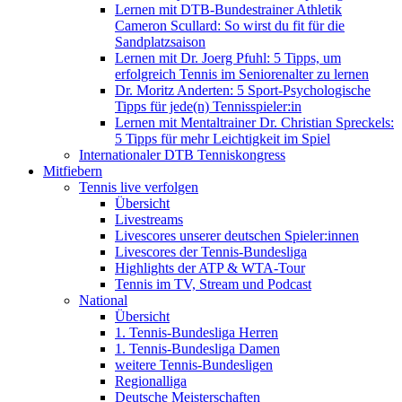
Lernen mit DTB-Bundestrainer Athletik
Cameron Scullard: So wirst du fit für die
Sandplatzsaison
Lernen mit Dr. Joerg Pfuhl: 5 Tipps, um
erfolgreich Tennis im Seniorenalter zu lernen
Dr. Moritz Anderten: 5 Sport-Psychologische
Tipps für jede(n) Tennisspieler:in
Lernen mit Mentaltrainer Dr. Christian Spreckels:
5 Tipps für mehr Leichtigkeit im Spiel
Internationaler DTB Tenniskongress
Mitfiebern
Tennis live verfolgen
Übersicht
Livestreams
Livescores unserer deutschen Spieler:innen
Livescores der Tennis-Bundesliga
Highlights der ATP & WTA-Tour
Tennis im TV, Stream und Podcast
National
Übersicht
1. Tennis-Bundesliga Herren
1. Tennis-Bundesliga Damen
weitere Tennis-Bundesligen
Regionalliga
Deutsche Meisterschaften