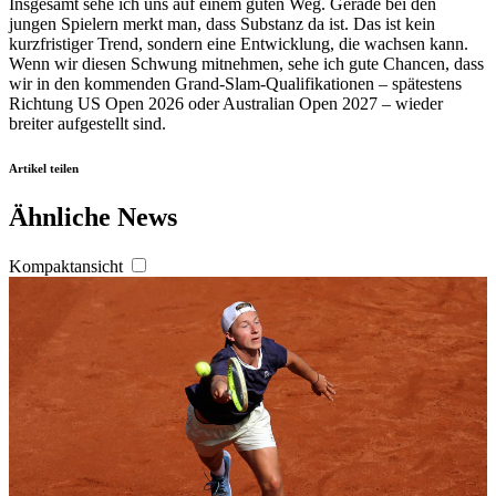
analysieren. Außerdem geben wir Informationen zu Ihrer
Insgesamt sehe ich uns auf einem guten Weg. Gerade bei den
jungen Spielern merkt man, dass Substanz da ist. Das ist kein
Verwendung unserer Website an unsere Partner für
kurzfristiger Trend, sondern eine Entwicklung, die wachsen kann.
soziale Medien, Werbung und Analysen weiter. Unsere
Wenn wir diesen Schwung mitnehmen, sehe ich gute Chancen, dass
Partner führen diese Informationen möglicherweise mit
wir in den kommenden Grand-Slam-Qualifikationen – spätestens
Richtung US Open 2026 oder Australian Open 2027 – wieder
weiteren Daten zusammen, die Sie ihnen bereitgestellt
breiter aufgestellt sind.
haben oder die sie im Rahmen Ihrer Nutzung der Dienste
gesammelt haben. Die
Cookie-Einstellungen
können
Artikel teilen
jederzeit über den Link im Footer aufgerufen und
Ähnliche News
angepasst werden.
Kompaktansicht