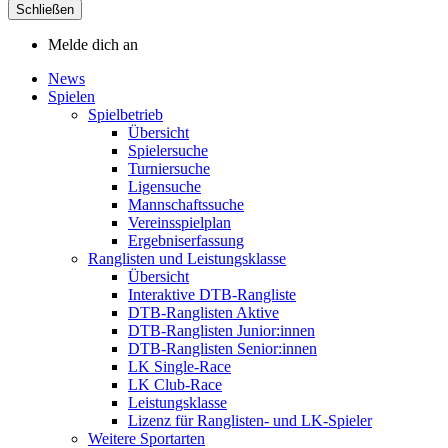
Schließen
Melde dich an
News
Spielen
Spielbetrieb
Übersicht
Spielersuche
Turniersuche
Ligensuche
Mannschaftssuche
Vereinsspielplan
Ergebniserfassung
Ranglisten und Leistungsklasse
Übersicht
Interaktive DTB-Rangliste
DTB-Ranglisten Aktive
DTB-Ranglisten Junior:innen
DTB-Ranglisten Senior:innen
LK Single-Race
LK Club-Race
Leistungsklasse
Lizenz für Ranglisten- und LK-Spieler
Weitere Sportarten