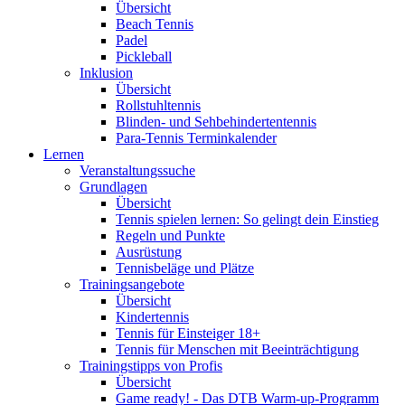
Übersicht
Beach Tennis
Padel
Pickleball
Inklusion
Übersicht
Rollstuhltennis
Blinden- und Sehbehindertentennis
Para-Tennis Terminkalender
Lernen
Veranstaltungssuche
Grundlagen
Übersicht
Tennis spielen lernen: So gelingt dein Einstieg
Regeln und Punkte
Ausrüstung
Tennisbeläge und Plätze
Trainingsangebote
Übersicht
Kindertennis
Tennis für Einsteiger 18+
Tennis für Menschen mit Beeinträchtigung
Trainingstipps von Profis
Übersicht
Game ready! - Das DTB Warm-up-Programm