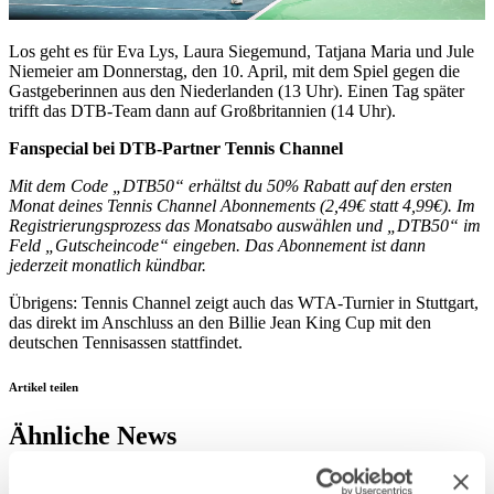
Los geht es für Eva Lys, Laura Siegemund, Tatjana Maria und Jule
Niemeier am Donnerstag, den 10. April, mit dem Spiel gegen die
Gastgeberinnen aus den Niederlanden (13 Uhr). Einen Tag später
trifft das DTB-Team dann auf Großbritannien (14 Uhr).
Fanspecial bei DTB-Partner Tennis Channel
Mit dem Code „DTB50“ erhältst du 50% Rabatt auf den ersten
Monat deines Tennis Channel Abonnements (2,49€ statt 4,99€). Im
Registrierungsprozess das Monatsabo auswählen und „DTB50“ im
Feld „Gutscheincode“ eingeben. Das Abonnement ist dann
jederzeit monatlich kündbar.
Übrigens: Tennis Channel zeigt auch das WTA-Turnier in Stuttgart,
das direkt im Anschluss an den Billie Jean King Cup mit den
deutschen Tennisassen stattfindet.
Artikel teilen
Ähnliche News
Kompaktansicht