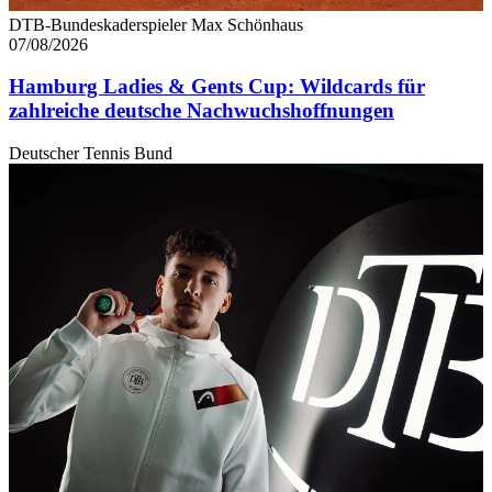
DTB-Bundeskaderspieler Max Schönhaus
07/08/2026
Hamburg Ladies & Gents Cup: Wildcards für
zahlreiche deutsche Nachwuchshoffnungen
Deutscher Tennis Bund