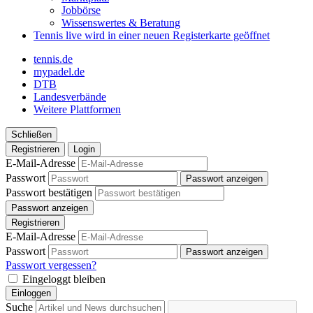
Jobbörse
Wissenswertes & Beratung
Tennis live
wird in einer neuen Registerkarte geöffnet
tennis.de
mypadel.de
DTB
Landesverbände
Weitere Plattformen
Schließen
Registrieren
Login
E-Mail-Adresse
Passwort
Passwort anzeigen
Passwort bestätigen
Passwort anzeigen
Registrieren
E-Mail-Adresse
Passwort
Passwort anzeigen
Passwort vergessen?
Eingeloggt bleiben
Einloggen
Suche