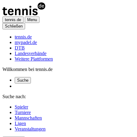
tennis.de
Menu
Schließen
tennis.de
mypadel.de
DTB
Landesverbände
Weitere Plattformen
Willkommen bei tennis.de
Suche
Suche nach:
Spieler
Turniere
Mannschaften
Ligen
Veranstaltungen