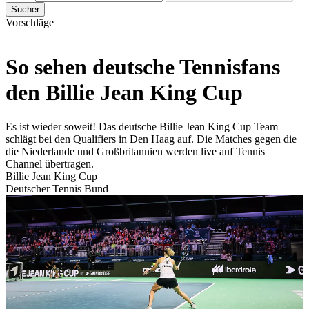
Sucher
Vorschläge
So sehen deutsche Tennisfans
den Billie Jean King Cup
Es ist wieder soweit! Das deutsche Billie Jean King Cup Team
schlägt bei den Qualifiers in Den Haag auf. Die Matches gegen die
die Niederlande und Großbritannien werden live auf Tennis
Channel übertragen.
Billie Jean King Cup
Deutscher Tennis Bund