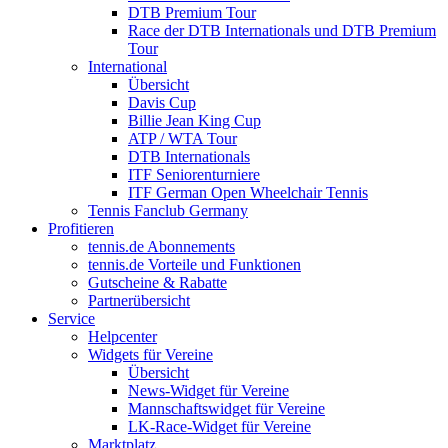
DTB Premium Tour
Race der DTB Internationals und DTB Premium
Tour
International
Übersicht
Davis Cup
Billie Jean King Cup
ATP / WTA Tour
DTB Internationals
ITF Seniorenturniere
ITF German Open Wheelchair Tennis
Tennis Fanclub Germany
Profitieren
tennis.de Abonnements
tennis.de Vorteile und Funktionen
Gutscheine & Rabatte
Partnerübersicht
Service
Helpcenter
Widgets für Vereine
Übersicht
News-Widget für Vereine
Mannschaftswidget für Vereine
LK-Race-Widget für Vereine
Marktplatz