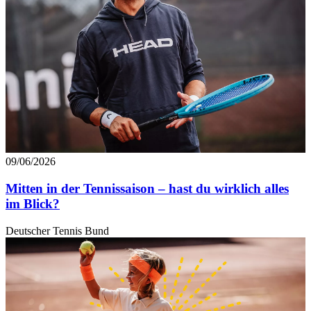
09/06/2026
Mitten in der Tennissaison – hast du wirklich alles
im Blick?
Deutscher Tennis Bund