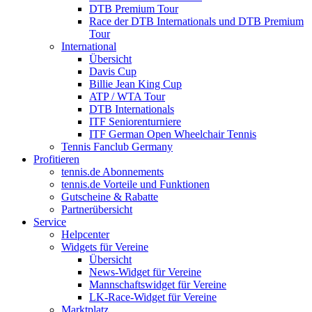
DTB Premium Tour
Race der DTB Internationals und DTB Premium
Tour
International
Übersicht
Davis Cup
Billie Jean King Cup
ATP / WTA Tour
DTB Internationals
ITF Seniorenturniere
ITF German Open Wheelchair Tennis
Tennis Fanclub Germany
Profitieren
tennis.de Abonnements
tennis.de Vorteile und Funktionen
Gutscheine & Rabatte
Partnerübersicht
Service
Helpcenter
Widgets für Vereine
Übersicht
News-Widget für Vereine
Mannschaftswidget für Vereine
LK-Race-Widget für Vereine
Marktplatz