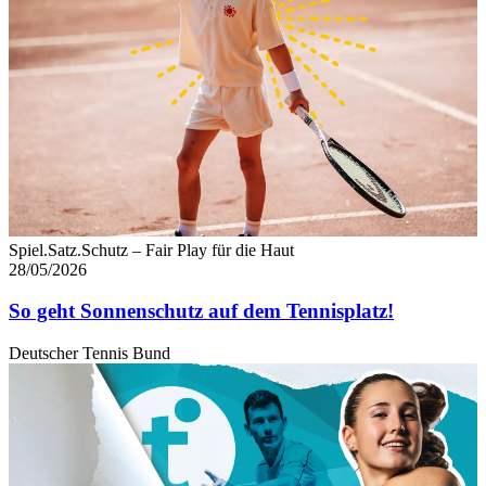
Spiel.Satz.Schutz – Fair Play für die Haut
28/05/2026
So geht Sonnenschutz auf dem Tennisplatz!
Deutscher Tennis Bund