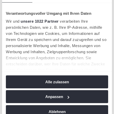
„Tennisvereine sind gewachsene Communities, in denen Menschen
sich kennen und vertrauen. Genau dieses Vertrauen ist es, das
Unternehmen beim Recruiting so dringend brauchen. Mit der
Verantwortungsvoller Umgang mit Ihren Daten
tennis.de Jobbörse nutzen wir diese Verbindung und schaffen einen
echten Mehrwert für Landesverbände, Vereine, Unternehmen und
Wir und
unsere 1022 Partner
verarbeiten Ihre
Mitglieder im Tennissport gleichermaßen“, so Michael Ferschl,
persönlichen Daten, wie z. B. Ihre IP-Adresse, mithilfe
CEO von Jobbiplace.
von Technologien wie Cookies, um Informationen auf
Jetzt starten und zu den ersten Vereinen gehören:
Ihrem Gerät zu speichern und darauf zuzugreifen und so
personalisierte Werbung und Inhalte, Messungen von
Nutzt die Chance, eure Stellenangebote frühzeitig sichtbar zu
machen und euch als innovativer Verein im regionalen Arbeitsmarkt
Werbung und Inhalten, Zielgruppenforschung sowie
zu positionieren.
Entwicklung von Angeboten zu ermöglichen. Sie
Zur tennis.de Jobbörse!
wird in einer neuen Registerkarte geöffnet
entscheiden darüber, wer Ihre Daten für welche Zwecke
nutzt. Sie können Ihre Einwilligung jederzeit über die
Vorteile und Handbuch für Vereine
Cookie-Erklärung oder durch Klicken auf das Privacy
Alle zulassen
Trigger Symbol ändern oder widerrufen
Dateiname
Jobbiplace - Vorteile und Handbuch für Vereine.pdf
Größe
Wenn Sie es erlauben, würden wir auch gerne:
Anpassen
1 MB
Informationen über Ihre geografische Lage
Format
pdf
erfassen, welche bis auf einige Meter genau sein
Ablehnen
können