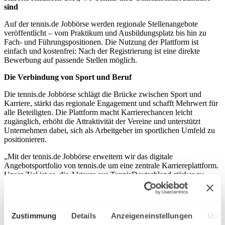
sind
Auf der tennis.de Jobbörse werden regionale Stellenangebote
veröffentlicht – vom Praktikum und Ausbildungsplatz bis hin zu
Fach‑ und Führungspositionen. Die Nutzung der Plattform ist
einfach und kostenfrei: Nach der Registrierung ist eine direkte
Bewerbung auf passende Stellen möglich.
Die Verbindung von Sport und Beruf
Die tennis.de Jobbörse schlägt die Brücke zwischen Sport und
Karriere, stärkt das regionale Engagement und schafft Mehrwert für
alle Beteiligten. Die Plattform macht Karrierechancen leicht
zugänglich, erhöht die Attraktivität der Vereine und unterstützt
Unternehmen dabei, sich als Arbeitgeber im sportlichen Umfeld zu
positionieren.
„Mit der tennis.de Jobbörse erweitern wir das digitale
Angebotsportfolio von tennis.de um eine zentrale Karriereplattform.
Unser Ziel ist es, die Akteure aus TennisDeutschland stärker zu
vernetzen, Vereine, Trainer und Unternehmen beim Recruiting zu
unterstützen sowie Jobs im tennisnahen Umfeld gezielt zu bündeln.
Damit schaffen wir nachhaltigen Mehrwert für die gesamte
Tennis‑Community”, sagt Peter Mayer, DTB-Vorstand.
Zustimmung
Details
Anzeigeneinstellungen
Über