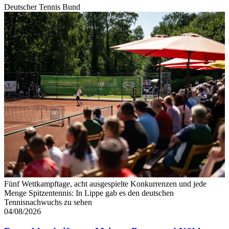
Deutscher Tennis Bund
Fünf Wettkampftage, acht ausgespielte Konkurrenzen und jede
Menge Spitzentennis: In Lippe gab es den deutschen
Tennisnachwuchs zu sehen
04/08/2026