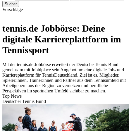
Sucher
Vorschläge
tennis.de Jobbörse: Deine
digitale Karriereplattform im
Tennissport
Mit der tennis.de Jobbörse erweitert der Deutsche Tennis Bund
gemeinsam mit Jobbiplace sein Angebot um eine digitale Job‑ und
Karriereplattform für TennisDeutschland. Ziel ist es, Mitglieder,
Spieler:innen, Trainer:innen und Partner aus dem Tennisumfeld mit
Arbeitgebern aus der Region zu vernetzen und berufliche
Perspektiven im sportnahen Umfeld sichtbar zu machen.
Top News
Deutscher Tennis Bund