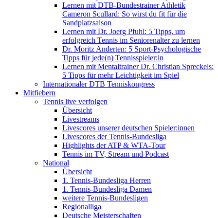
Lernen mit DTB-Bundestrainer Athletik
Cameron Scullard: So wirst du fit für die
Sandplatzsaison
Lernen mit Dr. Joerg Pfuhl: 5 Tipps, um
erfolgreich Tennis im Seniorenalter zu lernen
Dr. Moritz Anderten: 5 Sport-Psychologische
Tipps für jede(n) Tennisspieler:in
Lernen mit Mentaltrainer Dr. Christian Spreckels:
5 Tipps für mehr Leichtigkeit im Spiel
Internationaler DTB Tenniskongress
Mitfiebern
Tennis live verfolgen
Übersicht
Livestreams
Livescores unserer deutschen Spieler:innen
Livescores der Tennis-Bundesliga
Highlights der ATP & WTA-Tour
Tennis im TV, Stream und Podcast
National
Übersicht
1. Tennis-Bundesliga Herren
1. Tennis-Bundesliga Damen
weitere Tennis-Bundesligen
Regionalliga
Deutsche Meisterschaften