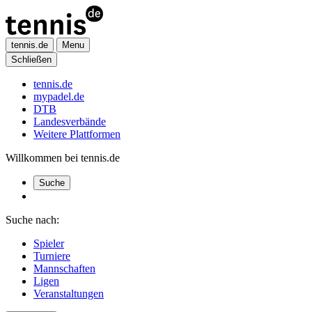
tennis.de
Menu
Schließen
tennis.de
mypadel.de
DTB
Landesverbände
Weitere Plattformen
Willkommen bei tennis.de
Suche
Suche nach:
Spieler
Turniere
Mannschaften
Ligen
Veranstaltungen