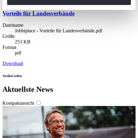
Download
Ihr Gerät durch aktives Scannen nach
Vorteile für Landesverbände
bestimmten Merkmalen (Fingerprinting) identifizieren
Erfahren Sie mehr darüber, wie Ihre persönlichen Daten
Dateiname
verarbeitet werden, und legen Sie Ihre Präferenzen im
Jobbiplace - Vorteile für Landesverbände.pdf
Größe
Abschnitt Einzelheiten
fest.
253 KB
Format
Wir verwenden Cookies, um Inhalte und Anzeigen zu
pdf
personalisieren, Funktionen für soziale Medien anbieten
Download
zu können und die Zugriffe auf unsere Website zu
analysieren. Außerdem geben wir Informationen zu Ihrer
Artikel teilen
Verwendung unserer Website an unsere Partner für
Aktuellste News
soziale Medien, Werbung und Analysen weiter. Unsere
Partner führen diese Informationen möglicherweise mit
Kompaktansicht
weiteren Daten zusammen, die Sie ihnen bereitgestellt
haben oder die sie im Rahmen Ihrer Nutzung der Dienste
gesammelt haben. Die
Cookie-Einstellungen
können
jederzeit über den Link im Footer aufgerufen und
angepasst werden.