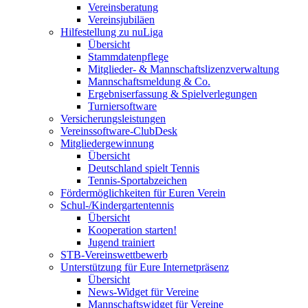
Vereinsberatung
Vereinsjubiläen
Hilfestellung zu nuLiga
Übersicht
Stammdatenpflege
Mitglieder- & Mannschaftslizenzverwaltung
Mannschaftsmeldung & Co.
Ergebniserfassung & Spielverlegungen
Turniersoftware
Versicherungsleistungen
Vereinssoftware-ClubDesk
Mitgliedergewinnung
Übersicht
Deutschland spielt Tennis
Tennis-Sportabzeichen
Fördermöglichkeiten für Euren Verein
Schul-/Kindergartentennis
Übersicht
Kooperation starten!
Jugend trainiert
STB-Vereinswettbewerb
Unterstützung für Eure Internetpräsenz
Übersicht
News-Widget für Vereine
Mannschaftswidget für Vereine