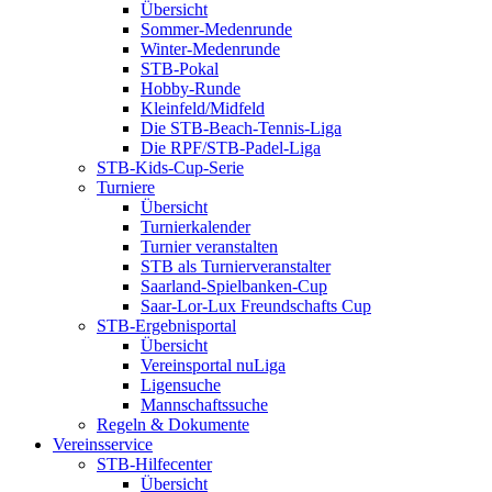
Übersicht
Sommer-Medenrunde
Winter-Medenrunde
STB-Pokal
Hobby-Runde
Kleinfeld/Midfeld
Die STB-Beach-Tennis-Liga
Die RPF/STB-Padel-Liga
STB-Kids-Cup-Serie
Turniere
Übersicht
Turnierkalender
Turnier veranstalten
STB als Turnierveranstalter
Saarland-Spielbanken-Cup
Saar-Lor-Lux Freundschafts Cup
STB-Ergebnisportal
Übersicht
Vereinsportal nuLiga
Ligensuche
Mannschaftssuche
Regeln & Dokumente
Vereinsservice
STB-Hilfecenter
Übersicht