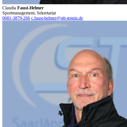
Claudia
Faust-Helmer
Sportmanagement, Sekretariat
0681-3879-266
c.faust-helmer@stb-tennis.de