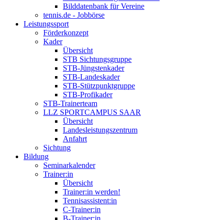
Bilddatenbank für Vereine
tennis.de - Jobbörse
Leistungssport
Förderkonzept
Kader
Übersicht
STB Sichtungsgruppe
STB-Jüngstenkader
STB-Landeskader
STB-Stützpunktgruppe
STB-Profikader
STB-Trainerteam
LLZ SPORTCAMPUS SAAR
Übersicht
Landesleistungszentrum
Anfahrt
Sichtung
Bildung
Seminarkalender
Trainer:in
Übersicht
Trainer:in werden!
Tennisassistent:in
C-Trainer:in
B-Trainer:in