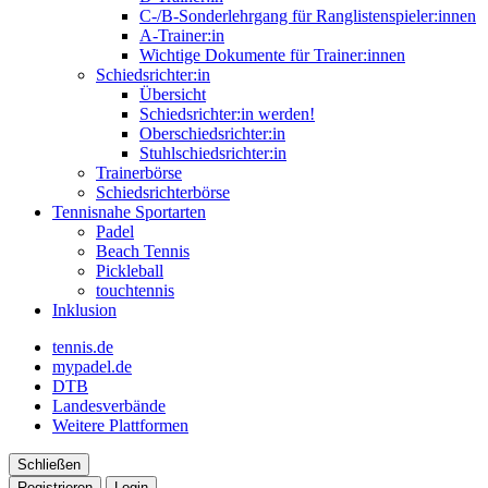
C-/B-Sonderlehrgang für Ranglistenspieler:innen
A-Trainer:in
Wichtige Dokumente für Trainer:innen
Schiedsrichter:in
Übersicht
Schiedsrichter:in werden!
Oberschiedsrichter:in
Stuhlschiedsrichter:in
Trainerbörse
Schiedsrichterbörse
Tennisnahe Sportarten
Padel
Beach Tennis
Pickleball
touchtennis
Inklusion
tennis.de
mypadel.de
DTB
Landesverbände
Weitere Plattformen
Schließen
Registrieren
Login