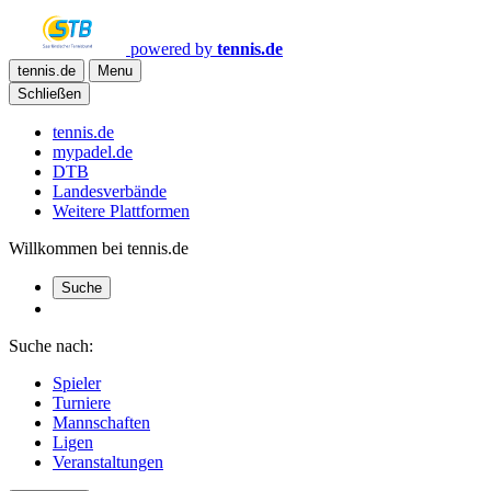
powered by
tennis.de
tennis.de
Menu
Schließen
tennis.de
mypadel.de
DTB
Landesverbände
Weitere Plattformen
Willkommen bei tennis.de
Suche
Suche nach:
Spieler
Turniere
Mannschaften
Ligen
Veranstaltungen