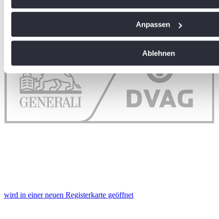
Ihr Gerät durch aktives Scannen nach bestimmten Me
identifizieren
Anpassen
Erfahren Sie mehr darüber, wie Ihre persönlichen Daten vera
Sie Ihre Präferenzen im
Abschnitt Einzelheiten
fest.
Ablehnen
Wir verwenden Cookies, um Inhalte und Anzeigen zu personal
soziale Medien anbieten zu können und die Zugriffe auf uns
analysieren. Außerdem geben wir Informationen zu Ihrer Ve
an unsere Partner für soziale Medien, Werbung und Analysen
führen diese Informationen möglicherweise mit weiteren Da
ihnen bereitgestellt haben oder die sie im Rahmen Ihrer Nut
gesammelt haben. Die
Cookie-Einstellungen
können jederze
Footer aufgerufen und angepasst werden.
wird in einer neuen Registerkarte geöffnet