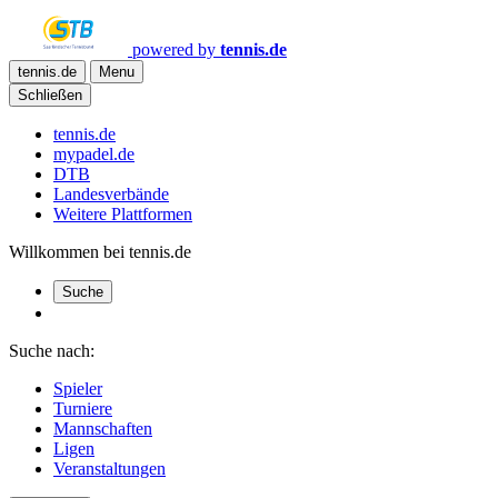
powered by
tennis.de
tennis.de
Menu
Schließen
tennis.de
mypadel.de
DTB
Landesverbände
Weitere Plattformen
Willkommen bei tennis.de
Suche
Suche nach:
Spieler
Turniere
Mannschaften
Ligen
Veranstaltungen