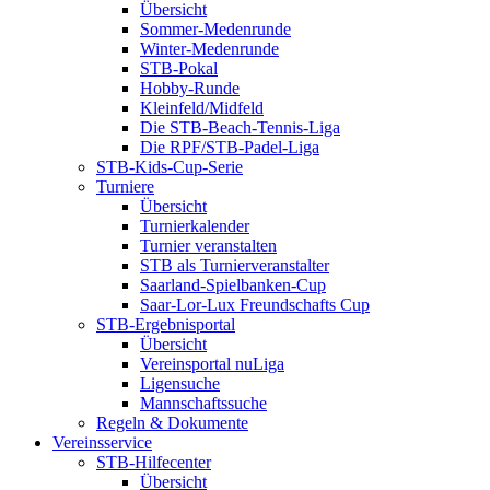
Übersicht
Sommer-Medenrunde
Winter-Medenrunde
STB-Pokal
Hobby-Runde
Kleinfeld/Midfeld
Die STB-Beach-Tennis-Liga
Die RPF/STB-Padel-Liga
STB-Kids-Cup-Serie
Turniere
Übersicht
Turnierkalender
Turnier veranstalten
STB als Turnierveranstalter
Saarland-Spielbanken-Cup
Saar-Lor-Lux Freundschafts Cup
STB-Ergebnisportal
Übersicht
Vereinsportal nuLiga
Ligensuche
Mannschaftssuche
Regeln & Dokumente
Vereinsservice
STB-Hilfecenter
Übersicht