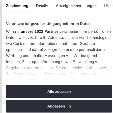
Zustimmung
Details
Anzeigeneinstellungen
Über
Verantwortungsvoller Umgang mit Ihren Daten
Wir und
unsere 1022 Partner
verarbeiten Ihre persönlichen
Daten, wie z. B. Ihre IP-Adresse, mithilfe von Technologien
wie Cookies, um Informationen auf Ihrem Gerät zu
speichern und darauf zuzugreifen und so personalisierte
Offizielle Partner des STB
Werbung und Inhalte, Messungen von Werbung und
Inhalten, Zielgruppenforschung sowie Entwicklung von
Angeboten zu ermöglichen. Sie entscheiden darüber, wer
Ihre Daten für welche Zwecke nutzt. Sie können Ihre
Einwilligung jederzeit über die Cookie-Erklärung oder durch
Klicken auf das Privacy Trigger Symbol ändern oder
Alle zulassen
widerrufen
Wenn Sie es erlauben, würden wir auch gerne:
Anpassen
Informationen über Ihre geografische Lage erfassen,