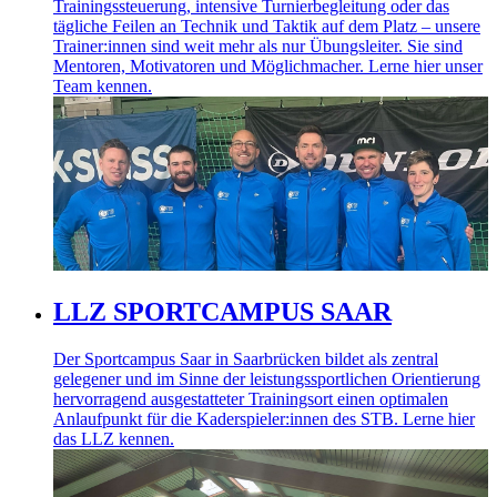
Trainingssteuerung, intensive Turnierbegleitung oder das
tägliche Feilen an Technik und Taktik auf dem Platz – unsere
Trainer:innen sind weit mehr als nur Übungsleiter. Sie sind
Mentoren, Motivatoren und Möglichmacher. Lerne hier unser
Team kennen.
LLZ SPORTCAMPUS SAAR
Der Sportcampus Saar in Saarbrücken bildet als zentral
gelegener und im Sinne der leistungssportlichen Orientierung
hervorragend ausgestatteter Trainingsort einen optimalen
Anlaufpunkt für die Kaderspieler:innen des STB. Lerne hier
das LLZ kennen.