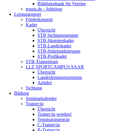
Bilddatenbank für Vereine
tennis.de - Jobbörse
Leistungssport
Förderkonzept
Kader
Übersicht
STB Sichtungsgruppe
STB-Jüngstenkader
STB-Landeskader
STB-Stützpunktgruppe
STB-Profikader
STB-Trainerteam
LLZ SPORTCAMPUS SAAR
Übersicht
Landesleistungszentrum
Anfahrt
Sichtung
Bildung
Seminarkalender
Trainer:in
Übersicht
Trainer:in werden!
Tennisassistent:in
C-Trainer:in
B-Trainer:in