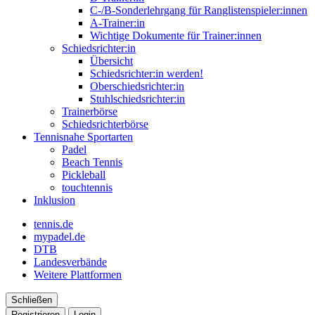
C-/B-Sonderlehrgang für Ranglistenspieler:innen
A-Trainer:in
Wichtige Dokumente für Trainer:innen
Schiedsrichter:in
Übersicht
Schiedsrichter:in werden!
Oberschiedsrichter:in
Stuhlschiedsrichter:in
Trainerbörse
Schiedsrichterbörse
Tennisnahe Sportarten
Padel
Beach Tennis
Pickleball
touchtennis
Inklusion
tennis.de
mypadel.de
DTB
Landesverbände
Weitere Plattformen
Schließen
Registrieren
Login