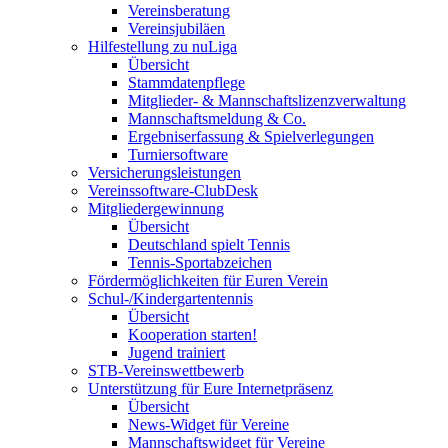
Vereinsberatung
Vereinsjubiläen
Hilfestellung zu nuLiga
Übersicht
Stammdatenpflege
Mitglieder- & Mannschaftslizenzverwaltung
Mannschaftsmeldung & Co.
Ergebniserfassung & Spielverlegungen
Turniersoftware
Versicherungsleistungen
Vereinssoftware-ClubDesk
Mitgliedergewinnung
Übersicht
Deutschland spielt Tennis
Tennis-Sportabzeichen
Fördermöglichkeiten für Euren Verein
Schul-/Kindergartentennis
Übersicht
Kooperation starten!
Jugend trainiert
STB-Vereinswettbewerb
Unterstützung für Eure Internetpräsenz
Übersicht
News-Widget für Vereine
Mannschaftswidget für Vereine