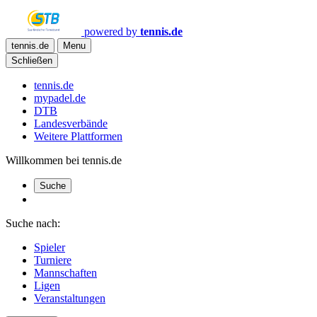
powered by
tennis.de
tennis.de
Menu
Schließen
tennis.de
mypadel.de
DTB
Landesverbände
Weitere Plattformen
Willkommen bei tennis.de
Suche
Suche nach:
Spieler
Turniere
Mannschaften
Ligen
Veranstaltungen