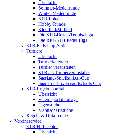
Übersicht
Sommer-Medenrunde
Winter-Medenrunde
STB-Pokal
Hobby-Runde
Kleinfeld/Midfeld
Die STB-Beach-Tennis-Liga
Die RPF/STB-Padel-Liga
STB-Kids-Cup-Serie
Turniere
Übersicht
Turnierkalender
Turnier veranstalten
STB als Turnierveranstalter
Saarland-Spielbanken-Cup
Saar-Lor-Lux Freundschafts Cup
STB-Ergebnisportal
Übersicht
Vereinsportal nuLiga
Ligensuche
Mannschaftssuche
Regeln & Dokumente
Vereinsservice
STB-Hilfecenter
Übersicht