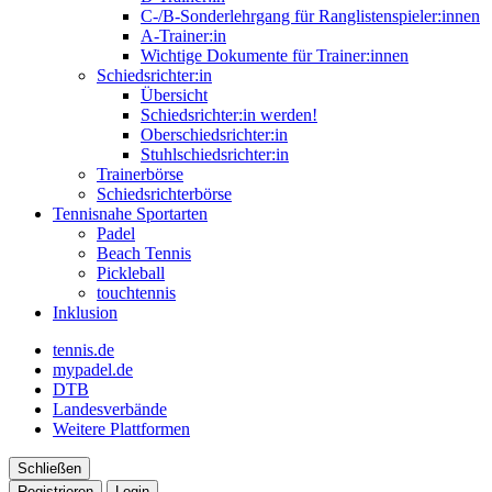
C-/B-Sonderlehrgang für Ranglistenspieler:innen
A-Trainer:in
Wichtige Dokumente für Trainer:innen
Schiedsrichter:in
Übersicht
Schiedsrichter:in werden!
Oberschiedsrichter:in
Stuhlschiedsrichter:in
Trainerbörse
Schiedsrichterbörse
Tennisnahe Sportarten
Padel
Beach Tennis
Pickleball
touchtennis
Inklusion
tennis.de
mypadel.de
DTB
Landesverbände
Weitere Plattformen
Schließen
Registrieren
Login