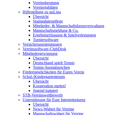
Vereinsberatung
Vereinsjubiläen
Hilfestellung zu nuLiga
Übersicht
Stammdatenpflege
Mitglieder- & Mannschaftslizenzverwaltung
Mannschaftsmeldung & Co.
Ergebniserfassung & Spielverlegungen
Turniersoftware
Versicherungsleistungen
Vereinssoftware-ClubDesk
Mitgliedergewinnung
Übersicht
Deutschland spielt Tennis
Tennis-Sportabzeichen
Fördermöglichkeiten für Euren Verein
Schul-/Kindergartentennis
Übersicht
Kooperation starten!
Jugend trainiert
STB-Vereinswettbewerb
Unterstützung für Eure Internetpräsenz
Übersicht
News-Widget für Vereine
Mannschaftswidget für Vereine