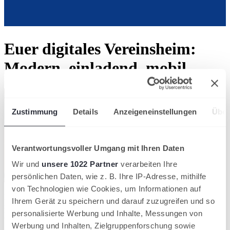
Euer digitales Vereinsheim:
Modern, einladend, mobil
Zustimmung
Details
Anzeigeneinstellungen
Über
Verantwortungsvoller Umgang mit Ihren Daten
Wir und
unsere 1022 Partner
verarbeiten Ihre
persönlichen Daten, wie z. B. Ihre IP-Adresse, mithilfe
von Technologien wie Cookies, um Informationen auf
Eine veraltete Webseite schreckt neue Mitglieder ab. Mit dem
Ihrem Gerät zu speichern und darauf zuzugreifen und so
integrierten
Webseiten-Baukasten
von ClubDesk erstellt ihr im
personalisierte Werbung und Inhalte, Messungen von
Handumdrehen einen modernen Internetauftritt.
Werbung und Inhalten, Zielgruppenforschung sowie