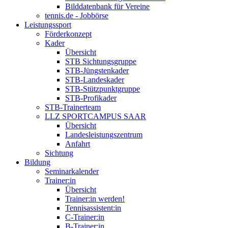
Bilddatenbank für Vereine
tennis.de - Jobbörse
Leistungssport
Förderkonzept
Kader
Übersicht
STB Sichtungsgruppe
STB-Jüngstenkader
STB-Landeskader
STB-Stützpunktgruppe
STB-Profikader
STB-Trainerteam
LLZ SPORTCAMPUS SAAR
Übersicht
Landesleistungszentrum
Anfahrt
Sichtung
Bildung
Seminarkalender
Trainer:in
Übersicht
Trainer:in werden!
Tennisassistent:in
C-Trainer:in
B-Trainer:in