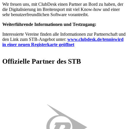
zu können und die Zugriffe auf unsere Website zu
Wir freuen uns, mit ClubDesk einen Partner an Bord zu haben, der
analysieren. Außerdem geben wir Informationen zu Ihrer
die Digitalisierung im Breitensport mit viel Know-how und einer
sehr benutzerfreundlichen Software vorantreibt.
Verwendung unserer Website an unsere Partner für
soziale Medien, Werbung und Analysen weiter. Unsere
Weiterführende Informationen und Testzugang:
Partner führen diese Informationen möglicherweise mit
Interessierte Vereine finden alle Informationen zur Partnerschaft und
weiteren Daten zusammen, die Sie ihnen bereitgestellt
den Link zum STB-Angebot unter:
www.clubdesk.de/tennis
wird
haben oder die sie im Rahmen Ihrer Nutzung der Dienste
in einer neuen Registerkarte geöffnet
gesammelt haben. Die
Cookie-Einstellungen
können
jederzeit über den Link im Footer aufgerufen und
Offizielle Partner des STB
angepasst werden.