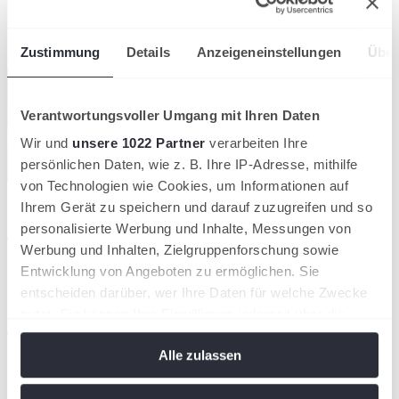
Zustimmung
Details
Anzeigeneinstellungen
Über
Verantwortungsvoller Umgang mit Ihren Daten
Wir und
unsere 1022 Partner
verarbeiten Ihre
persönlichen Daten, wie z. B. Ihre IP-Adresse, mithilfe
von Technologien wie Cookies, um Informationen auf
Ihrem Gerät zu speichern und darauf zuzugreifen und so
Vision
personalisierte Werbung und Inhalte, Messungen von
Tennis begeistert Deutschland!
Werbung und Inhalten, Zielgruppenforschung sowie
Entwicklung von Angeboten zu ermöglichen. Sie
Padel begeistert Deutschland!
entscheiden darüber, wer Ihre Daten für welche Zwecke
Pickleball begeistert Deutschland!
nutzt. Sie können Ihre Einwilligung jederzeit über die
Cookie-Erklärung oder durch Klicken auf das Privacy
Tennis ist mehr als nur ein Spiel – es ist Leidenschaft,
Bewegung, Gemeinschaft.
Alle zulassen
Trigger Symbol ändern oder widerrufen
Unsere Vision ist ein Sport, der Menschen berührt, verbindet und