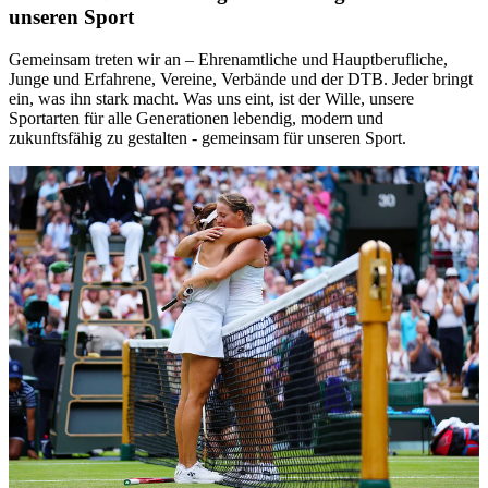
unseren Sport
gesammelt haben. Die
Cookie-Einstellungen
können
jederzeit über den Link im Footer aufgerufen und
Gemeinsam treten wir an – Ehrenamtliche und Hauptberufliche,
angepasst werden.
Junge und Erfahrene, Vereine, Verbände und der DTB. Jeder bringt
ein, was ihn stark macht. Was uns eint, ist der Wille, unsere
Sportarten für alle Generationen lebendig, modern und
zukunftsfähig zu gestalten - gemeinsam für unseren Sport.