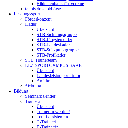
Bilddatenbank für Vereine
tennis.de - Jobbörse
Leistungssport
Förderkonzept
Kader
Übersicht
STB Sichtungsgruppe
STB-Jüngstenkader
STB-Landeskader
STB-Stützpunktgruppe
STB-Profikader
STB-Trainerteam
LLZ SPORTCAMPUS SAAR
Übersicht
Landesleistungszentrum
Anfahrt
Sichtung
Bildung
Seminarkalender
Trainer:in
Übersicht
Trainer:in werden!
Tennisassistent:in
C-Trainer:in
B-Trainer:in