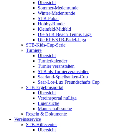
Übersicht
Sommer-Medenrunde
Winter-Medenrunde
STB-Pokal
Hobby-Runde
Kleinfeld/Midfeld
Die STB-Beach-Tennis-Liga
Die RPF/STB-Padel-Liga
STB-Kids-Cup-Serie
Turniere
Übersicht
Turnierkalender
Turnier veranstalten
STB als Turnierveranstalter
Saarland-Spielbanken-Cup
Saar-Lor-Lux Freundschafts Cup
STB-Ergebnisportal
Übersicht
Vereinsportal nuLiga
Ligensuche
Mannschaftssuche
Regeln & Dokumente
Vereinsservice
STB-Hilfecenter
Übersicht