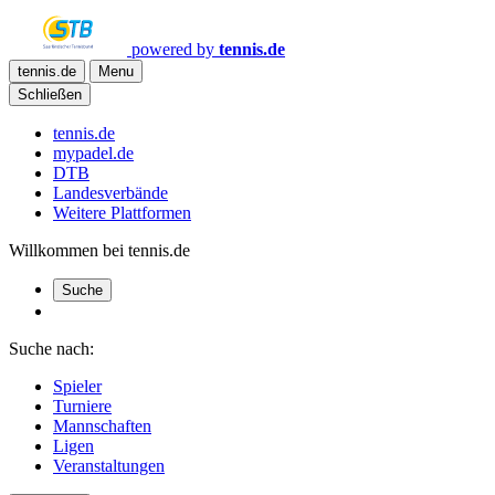
powered by
tennis.de
tennis.de
Menu
Schließen
tennis.de
mypadel.de
DTB
Landesverbände
Weitere Plattformen
Willkommen bei tennis.de
Suche
Suche nach:
Spieler
Turniere
Mannschaften
Ligen
Veranstaltungen