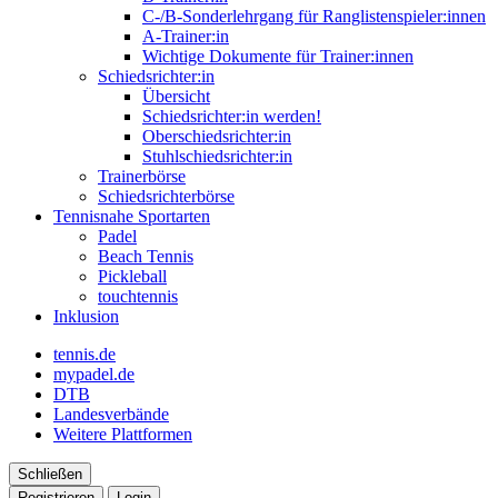
C-/B-Sonderlehrgang für Ranglistenspieler:innen
A-Trainer:in
Wichtige Dokumente für Trainer:innen
Schiedsrichter:in
Übersicht
Schiedsrichter:in werden!
Oberschiedsrichter:in
Stuhlschiedsrichter:in
Trainerbörse
Schiedsrichterbörse
Tennisnahe Sportarten
Padel
Beach Tennis
Pickleball
touchtennis
Inklusion
tennis.de
mypadel.de
DTB
Landesverbände
Weitere Plattformen
Schließen
Registrieren
Login