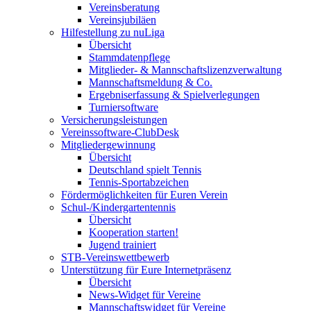
Vereinsberatung
Vereinsjubiläen
Hilfestellung zu nuLiga
Übersicht
Stammdatenpflege
Mitglieder- & Mannschaftslizenzverwaltung
Mannschaftsmeldung & Co.
Ergebniserfassung & Spielverlegungen
Turniersoftware
Versicherungsleistungen
Vereinssoftware-ClubDesk
Mitgliedergewinnung
Übersicht
Deutschland spielt Tennis
Tennis-Sportabzeichen
Fördermöglichkeiten für Euren Verein
Schul-/Kindergartentennis
Übersicht
Kooperation starten!
Jugend trainiert
STB-Vereinswettbewerb
Unterstützung für Eure Internetpräsenz
Übersicht
News-Widget für Vereine
Mannschaftswidget für Vereine