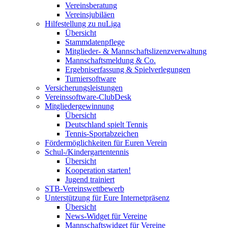
Vereinsberatung
Vereinsjubiläen
Hilfestellung zu nuLiga
Übersicht
Stammdatenpflege
Mitglieder- & Mannschaftslizenzverwaltung
Mannschaftsmeldung & Co.
Ergebniserfassung & Spielverlegungen
Turniersoftware
Versicherungsleistungen
Vereinssoftware-ClubDesk
Mitgliedergewinnung
Übersicht
Deutschland spielt Tennis
Tennis-Sportabzeichen
Fördermöglichkeiten für Euren Verein
Schul-/Kindergartentennis
Übersicht
Kooperation starten!
Jugend trainiert
STB-Vereinswettbewerb
Unterstützung für Eure Internetpräsenz
Übersicht
News-Widget für Vereine
Mannschaftswidget für Vereine