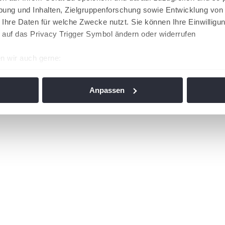
ung und Inhalten, Zielgruppenforschung sowie Entwicklung von
 Ihre Daten für welche Zwecke nutzt. Sie können Ihre Einwilligun
 auf das Privacy Trigger Symbol ändern oder widerrufen
n wir auch gerne:
re geografische Lage erfassen, welche bis auf einige Meter gen
es Scannen nach bestimmten Merkmalen (Fingerprinting) identifi
Anpassen
ie Ihre persönlichen Daten verarbeitet werden, und legen Sie I
nhalte und Anzeigen zu personalisieren, Funktionen für soziale
Website zu analysieren. Außerdem geben wir Informationen zu I
r soziale Medien, Werbung und Analysen weiter. Unsere Partner
 Daten zusammen, die Sie ihnen bereitgestellt haben oder die s
n. Die
Cookie-Einstellungen
können jederzeit über den Link im