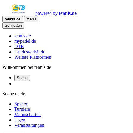
powered by
tennis.de
tennis.de
Menu
Schließen
tennis.de
mypadel.de
DTB
Landesverbände
Weitere Plattformen
Willkommen bei tennis.de
Suche
Suche nach:
Spieler
Turniere
Mannschaften
Ligen
Veranstaltungen