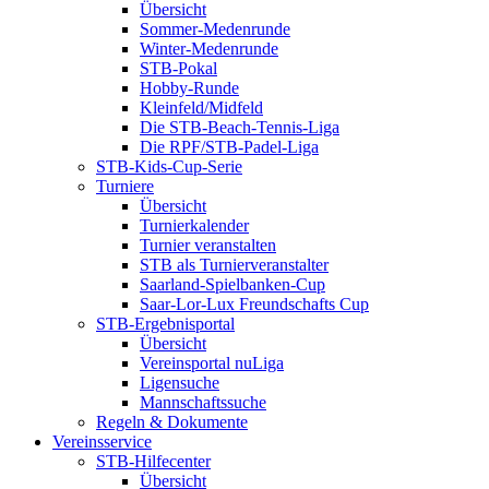
Übersicht
Sommer-Medenrunde
Winter-Medenrunde
STB-Pokal
Hobby-Runde
Kleinfeld/Midfeld
Die STB-Beach-Tennis-Liga
Die RPF/STB-Padel-Liga
STB-Kids-Cup-Serie
Turniere
Übersicht
Turnierkalender
Turnier veranstalten
STB als Turnierveranstalter
Saarland-Spielbanken-Cup
Saar-Lor-Lux Freundschafts Cup
STB-Ergebnisportal
Übersicht
Vereinsportal nuLiga
Ligensuche
Mannschaftssuche
Regeln & Dokumente
Vereinsservice
STB-Hilfecenter
Übersicht