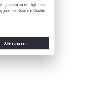
 Angeboten zu ermöglichen.
g jederzeit über die Cookie-
au sein können
zieren
Alle zulassen
hre Präferenzen im
Abschnitt
 Medien anbieten zu können
hrer Verwendung unserer
 führen diese Informationen
ie im Rahmen Ihrer Nutzung
 Footer aufgerufen und