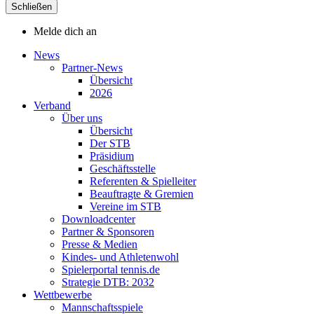
Schließen
Melde dich an
News
Partner-News
Übersicht
2026
Verband
Über uns
Übersicht
Der STB
Präsidium
Geschäftsstelle
Referenten & Spielleiter
Beauftragte & Gremien
Vereine im STB
Downloadcenter
Partner & Sponsoren
Presse & Medien
Kindes- und Athletenwohl
Spielerportal tennis.de
Strategie DTB: 2032
Wettbewerbe
Mannschaftsspiele