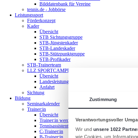
Bilddatenbank für Vereine
tennis.de - Jobbörse
Leistungssport
Förderkonzept
Kader
Übersicht
STB Sichtungsgruppe
STB-Jüngstenkader
STB-Landeskader
STB-Stützpunktgruppe
STB-Profikader
STB-Trainerteam
LLZ SPORTCAMPUS SAAR
Übersicht
Landesleistungszentrum
Anfahrt
Sichtung
Bildung
Zustimmung
Seminarkalender
Trainer:in
Übersicht
Verantwortungsvoller Umgan
Trainer:in werden!
Tennisassistent:in
Wir und
unsere 1022 Partne
C-Trainer:in
wie Cookies, um Information
B-Trainer:in