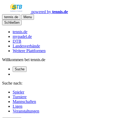
powered by
tennis.de
tennis.de
Menu
Schließen
tennis.de
mypadel.de
DTB
Landesverbände
Weitere Plattformen
Willkommen bei tennis.de
Suche
Suche nach:
Spieler
Turniere
Mannschaften
Ligen
Veranstaltungen