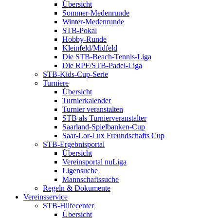
Übersicht
Sommer-Medenrunde
Winter-Medenrunde
STB-Pokal
Hobby-Runde
Kleinfeld/Midfeld
Die STB-Beach-Tennis-Liga
Die RPF/STB-Padel-Liga
STB-Kids-Cup-Serie
Turniere
Übersicht
Turnierkalender
Turnier veranstalten
STB als Turnierveranstalter
Saarland-Spielbanken-Cup
Saar-Lor-Lux Freundschafts Cup
STB-Ergebnisportal
Übersicht
Vereinsportal nuLiga
Ligensuche
Mannschaftssuche
Regeln & Dokumente
Vereinsservice
STB-Hilfecenter
Übersicht