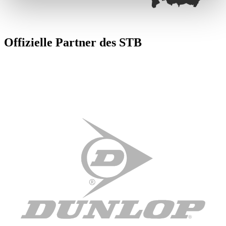
Erfahren Sie mehr darüber, wie Ihre persönlichen Daten
verarbeitet werden, und legen Sie Ihre Präferenzen im
Abschnitt Einzelheiten
fest.
Offizielle Partner des STB
Wir verwenden Cookies, um Inhalte und Anzeigen zu
personalisieren, Funktionen für soziale Medien anbieten
zu können und die Zugriffe auf unsere Website zu
analysieren. Außerdem geben wir Informationen zu Ihrer
Verwendung unserer Website an unsere Partner für
soziale Medien, Werbung und Analysen weiter. Unsere
Partner führen diese Informationen möglicherweise mit
weiteren Daten zusammen, die Sie ihnen bereitgestellt
haben oder die sie im Rahmen Ihrer Nutzung der Dienste
gesammelt haben. Die
Cookie-Einstellungen
können
jederzeit über den Link im Footer aufgerufen und
angepasst werden.