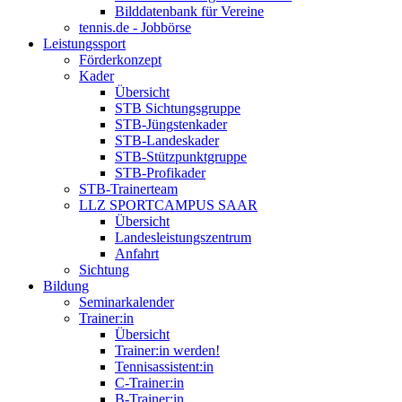
Bilddatenbank für Vereine
tennis.de - Jobbörse
Leistungssport
Förderkonzept
Kader
Übersicht
STB Sichtungsgruppe
STB-Jüngstenkader
STB-Landeskader
STB-Stützpunktgruppe
STB-Profikader
STB-Trainerteam
LLZ SPORTCAMPUS SAAR
Übersicht
Landesleistungszentrum
Anfahrt
Sichtung
Bildung
Seminarkalender
Trainer:in
Übersicht
Trainer:in werden!
Tennisassistent:in
C-Trainer:in
B-Trainer:in