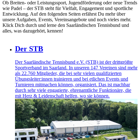
Ob Breiten- oder Leistungssport, Jugendförderung oder neue Trends
wie Padel – der STB steht für Vielfalt, Engagement und sportliche
Entwicklung. Auf den folgenden Seiten erfährst Du mehr über
unsere Aufgaben, Events, Vereinsangebote und noch vieles mehr.
Klick Dich durch und lerne den Saarländischen Tennisbund und
alles, was dazugehört, kennen!
Der STB
Der Saarländische Tennisbund e.V. (STB) ist der drittgrößte
Sportverband im Saarland. In unseren 147 Vereinen sind mehr
als 22.760 Mitglieder, die bei sehr vielen qualifizierten
Übungsleiter:innen trainieren und bei etlichen Events und
Turnieren mitmachen können, organisiert. Das ist machbar
durch sehr viele engagierte, ehrenamtliche Funktionäre, die
mit Herz & Leidenschaft helfen, wo sie können.