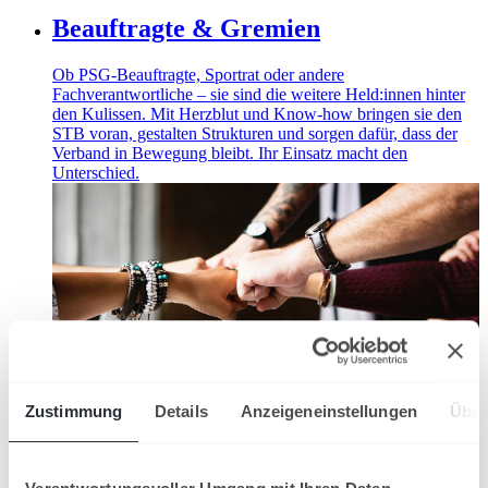
Beauftragte & Gremien
Ob PSG-Beauftragte, Sportrat oder andere
Fachverantwortliche – sie sind die weitere Held:innen hinter
den Kulissen. Mit Herzblut und Know-how bringen sie den
STB voran, gestalten Strukturen und sorgen dafür, dass der
Verband in Bewegung bleibt. Ihr Einsatz macht den
Unterschied.
Zustimmung
Details
Anzeigeneinstellungen
Über