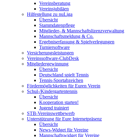
Vereinsberatung
Vereinsjubiläen
Hilfestellung zu nuLiga
Übersicht
Stammdatenpflege
Mitglieder- & Mannschaftslizenzverwaltung
Mannschaftsmeldung & Co.
Ergebniserfassung & Spielverlegungen
Turniersoftware
Versicherungsleistungen
Vereinssoftware-ClubDesk
Mitgliedergewinnung
Übersicht
Deutschland spielt Tennis
Tennis-Sportabzeichen
Fördermöglichkeiten für Euren Verein
Schul-/Kindergartentennis
Übersicht
Kooperation starten!
Jugend trainiert
STB-Vereinswettbewerb
Unterstützung für Eure Internetpräsenz
Übersicht
News-Widget für Vereine
Mannschaftswidget für Vereine