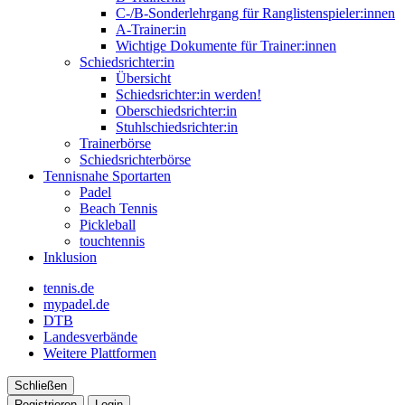
C-/B-Sonderlehrgang für Ranglistenspieler:innen
A-Trainer:in
Wichtige Dokumente für Trainer:innen
Schiedsrichter:in
Übersicht
Schiedsrichter:in werden!
Oberschiedsrichter:in
Stuhlschiedsrichter:in
Trainerbörse
Schiedsrichterbörse
Tennisnahe Sportarten
Padel
Beach Tennis
Pickleball
touchtennis
Inklusion
tennis.de
mypadel.de
DTB
Landesverbände
Weitere Plattformen
Schließen
Registrieren
Login