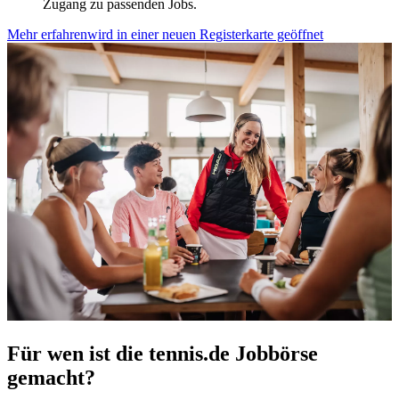
Zugang zu passenden Jobs.
jederzeit über den Link im Footer aufgerufen und
Mehr erfahren
wird in einer neuen Registerkarte geöffnet
angepasst werden.
Für wen ist die tennis.de Jobbörse
gemacht?