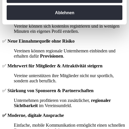
Die tennis.de Jobbörse bietet Tennisvereinen weit mehr als nur ein
Informationen über Ihre geografische Lage
Jobportal:
erfassen, welche bis auf einige Meter genau sein
Ablehnen
können
✅
Kostenlos und einfach startklar
Ihr Gerät durch aktives Scannen nach
Vereine können sich kostenlos registrieren und in wenigen
bestimmten Merkmalen (Fingerprinting) identifizieren
Minuten ein eigenes Profil erstellen.
Erfahren Sie mehr darüber, wie Ihre persönlichen Daten
✅
Neue Einnahmequelle ohne Risiko
verarbeitet werden, und legen Sie Ihre Präferenzen im
Abschnitt Einzelheiten
Vereinen können regionale Unternhemen einbinden und
fest.
erhalten dafür
Provisionen
.
Wir verwenden Cookies, um Inhalte und Anzeigen zu
✅
Mehrwert für Mitglieder & Attraktivität steigern
personalisieren, Funktionen für soziale Medien anbieten
Vereine unterstützen ihre Mitglieder nicht nur sportlich,
zu können und die Zugriffe auf unsere Website zu
sondern auch beruflich.
analysieren. Außerdem geben wir Informationen zu Ihrer
✅
Stärkung von Sponsoren & Partnerschaften
Verwendung unserer Website an unsere Partner für
soziale Medien, Werbung und Analysen weiter. Unsere
Unternehmen profitieren von zusätzlicher,
regionaler
Sichtbarkeit
im Vereinsumfeld.
Partner führen diese Informationen möglicherweise mit
weiteren Daten zusammen, die Sie ihnen bereitgestellt
✅ Moderne, digitale Ansprache
haben oder die sie im Rahmen Ihrer Nutzung der Dienste
Einfache, mobile Kommunikation ermöglicht einen schnellen
gesammelt haben. Die
Cookie-Einstellungen
können