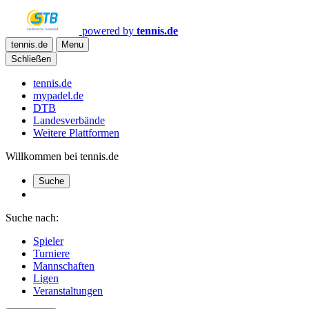
powered by
tennis.de
tennis.de
Menu
Schließen
tennis.de
mypadel.de
DTB
Landesverbände
Weitere Plattformen
Willkommen bei tennis.de
Suche
Suche nach:
Spieler
Turniere
Mannschaften
Ligen
Veranstaltungen