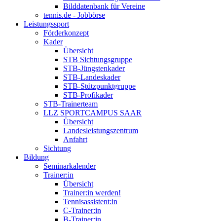
Bilddatenbank für Vereine
tennis.de - Jobbörse
Leistungssport
Förderkonzept
Kader
Übersicht
STB Sichtungsgruppe
STB-Jüngstenkader
STB-Landeskader
STB-Stützpunktgruppe
STB-Profikader
STB-Trainerteam
LLZ SPORTCAMPUS SAAR
Übersicht
Landesleistungszentrum
Anfahrt
Sichtung
Bildung
Seminarkalender
Trainer:in
Übersicht
Trainer:in werden!
Tennisassistent:in
C-Trainer:in
B-Trainer:in