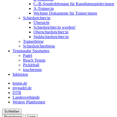
C-/B-Sonderlehrgang für Ranglistenspieler:innen
A-Trainer:in
Wichtige Dokumente für Trainer:innen
Schiedsrichter:in
Übersicht
Schiedsrichter:in werden!
Oberschiedsrichter:in
Stuhlschiedsrichter:in
Trainerbörse
Schiedsrichterbörse
Tennisnahe Sportarten
Padel
Beach Tennis
Pickleball
touchtennis
Inklusion
tennis.de
mypadel.de
DTB
Landesverbände
Weitere Plattformen
Schließen
Registrieren
Login