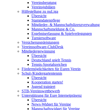
Vereinsberatung
Vereinsjubiläen
Hilfestellung zu nuLiga
Übersicht
Stammdatenpflege
Mitglieder- & Mannschaftslizenzverwaltung
Mannschaftsmeldung & Co.
Ergebniserfassung & Spielverlegungen
Turniersoftware
Versicherungsleistungen
Vereinssoftware-ClubDesk
Mitgliedergewinnung
Übersicht
Deutschland spielt Tennis
Tennis-Sportabzeichen
Fördermöglichkeiten für Euren Verein
Schul-/Kindergartentennis
Übersicht
Kooperation starten!
Jugend trainiert
STB-Vereinswettbewerb
Unterstützung für Eure Internetpräsenz
Übersicht
News-Widget für Vereine
Mannschaftswidget für Vereine