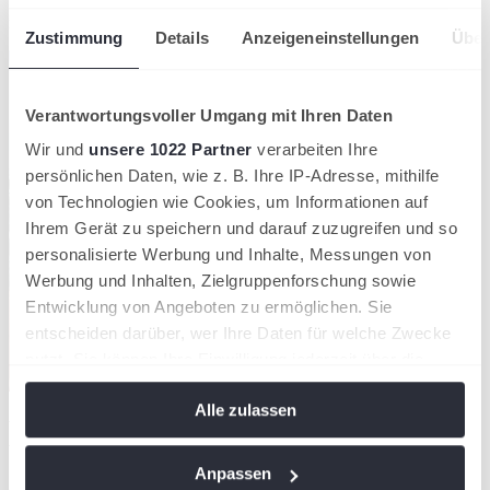
So entsteht ein Netzwerk, das
Sport, Beruf und Region sinnvoll
miteinander verbindet
.
Zustimmung
Details
Anzeigeneinstellungen
Über
Verantwortungsvoller Umgang mit Ihren Daten
Wir und
unsere 1022 Partner
verarbeiten Ihre
persönlichen Daten, wie z. B. Ihre IP-Adresse, mithilfe
von Technologien wie Cookies, um Informationen auf
Ihrem Gerät zu speichern und darauf zuzugreifen und so
personalisierte Werbung und Inhalte, Messungen von
Werbung und Inhalten, Zielgruppenforschung sowie
Entwicklung von Angeboten zu ermöglichen. Sie
entscheiden darüber, wer Ihre Daten für welche Zwecke
nutzt. Sie können Ihre Einwilligung jederzeit über die
Cookie-Erklärung oder durch Klicken auf das Privacy
Alle zulassen
Trigger Symbol ändern oder widerrufen
Warum sich die tennis.de Jobbörse besonders für
Vereine lohnt
Wenn Sie es erlauben, würden wir auch gerne:
Anpassen