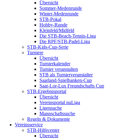
Übersicht
Sommer-Medenrunde
Winter-Medenrunde
STB-Pokal
Hobby-Runde
Kleinfeld/Midfeld
Die STB-Beach-Tennis-Liga
Die RPF/STB-Padel-Liga
STB-Kids-Cup-Serie
Turniere
Übersicht
Turnierkalender
Turnier veranstalten
STB als Turnierveranstalter
Saarland-Spielbanken-Cup
Saar-Lor-Lux Freundschafts Cup
STB-Ergebnisportal
Übersicht
Vereinsportal nuLiga
Ligensuche
Mannschaftssuche
Regeln & Dokumente
Vereinsservice
STB-Hilfecenter
Übersicht