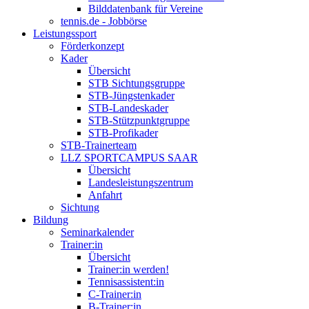
Bilddatenbank für Vereine
tennis.de - Jobbörse
Leistungssport
Förderkonzept
Kader
Übersicht
STB Sichtungsgruppe
STB-Jüngstenkader
STB-Landeskader
STB-Stützpunktgruppe
STB-Profikader
STB-Trainerteam
LLZ SPORTCAMPUS SAAR
Übersicht
Landesleistungszentrum
Anfahrt
Sichtung
Bildung
Seminarkalender
Trainer:in
Übersicht
Trainer:in werden!
Tennisassistent:in
C-Trainer:in
B-Trainer:in