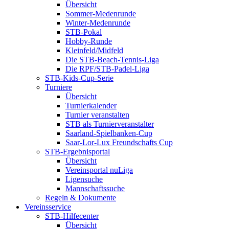
Übersicht
Sommer-Medenrunde
Winter-Medenrunde
STB-Pokal
Hobby-Runde
Kleinfeld/Midfeld
Die STB-Beach-Tennis-Liga
Die RPF/STB-Padel-Liga
STB-Kids-Cup-Serie
Turniere
Übersicht
Turnierkalender
Turnier veranstalten
STB als Turnierveranstalter
Saarland-Spielbanken-Cup
Saar-Lor-Lux Freundschafts Cup
STB-Ergebnisportal
Übersicht
Vereinsportal nuLiga
Ligensuche
Mannschaftssuche
Regeln & Dokumente
Vereinsservice
STB-Hilfecenter
Übersicht