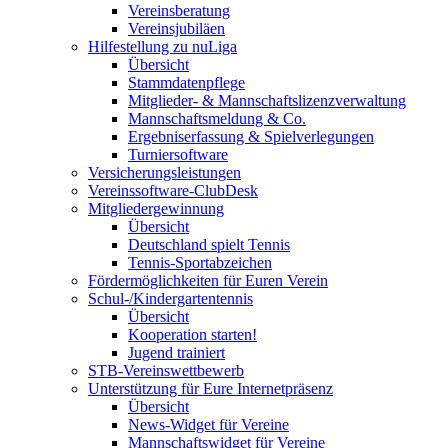
Vereinsberatung
Vereinsjubiläen
Hilfestellung zu nuLiga
Übersicht
Stammdatenpflege
Mitglieder- & Mannschaftslizenzverwaltung
Mannschaftsmeldung & Co.
Ergebniserfassung & Spielverlegungen
Turniersoftware
Versicherungsleistungen
Vereinssoftware-ClubDesk
Mitgliedergewinnung
Übersicht
Deutschland spielt Tennis
Tennis-Sportabzeichen
Fördermöglichkeiten für Euren Verein
Schul-/Kindergartentennis
Übersicht
Kooperation starten!
Jugend trainiert
STB-Vereinswettbewerb
Unterstützung für Eure Internetpräsenz
Übersicht
News-Widget für Vereine
Mannschaftswidget für Vereine