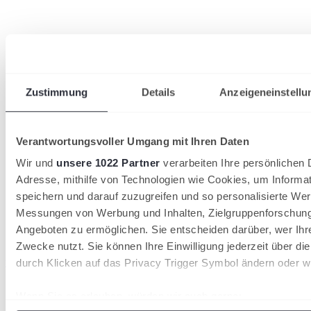
Zustimmung
Details
Anzeigeneinstellu
Verantwortungsvoller Umgang mit Ihren Daten
Wir und
unsere 1022 Partner
verarbeiten Ihre persönlichen D
Adresse, mithilfe von Technologien wie Cookies, um Informa
speichern und darauf zuzugreifen und so personalisierte Wer
Messungen von Werbung und Inhalten, Zielgruppenforschun
Angeboten zu ermöglichen. Sie entscheiden darüber, wer Ihr
Zwecke nutzt. Sie können Ihre Einwilligung jederzeit über di
wird in einer neuen Registerkarte geöffnet
durch Klicken auf das Privacy Trigger Symbol ändern oder w
Wenn Sie es erlauben, würden wir auch gerne: