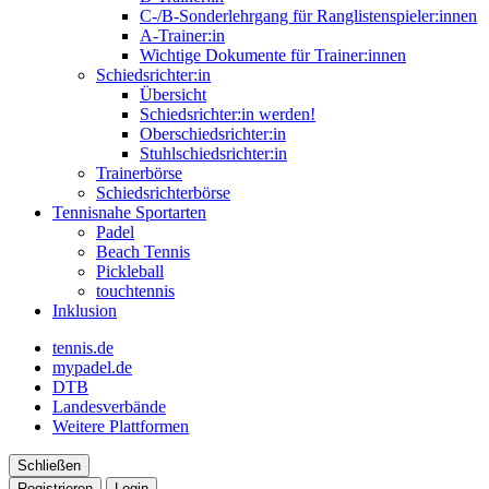
C-/B-Sonderlehrgang für Ranglistenspieler:innen
A-Trainer:in
Wichtige Dokumente für Trainer:innen
Schiedsrichter:in
Übersicht
Schiedsrichter:in werden!
Oberschiedsrichter:in
Stuhlschiedsrichter:in
Trainerbörse
Schiedsrichterbörse
Tennisnahe Sportarten
Padel
Beach Tennis
Pickleball
touchtennis
Inklusion
tennis.de
mypadel.de
DTB
Landesverbände
Weitere Plattformen
Schließen
Registrieren
Login