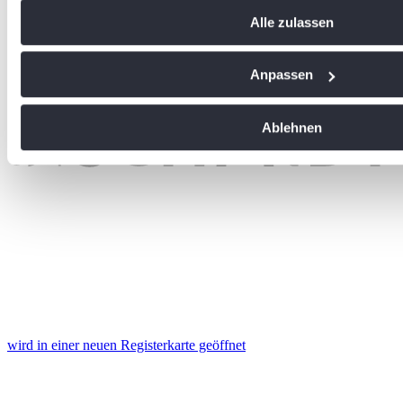
Informationen über Ihre geografische Lage erfassen, 
Alle zulassen
Meter genau sein können
Ihr Gerät durch aktives Scannen nach bestimmten Me
identifizieren
Anpassen
Erfahren Sie mehr darüber, wie Ihre persönlichen Daten vera
Sie Ihre Präferenzen im
Abschnitt Einzelheiten
fest.
Ablehnen
Wir verwenden Cookies, um Inhalte und Anzeigen zu personal
soziale Medien anbieten zu können und die Zugriffe auf uns
analysieren. Außerdem geben wir Informationen zu Ihrer Ve
an unsere Partner für soziale Medien, Werbung und Analysen
führen diese Informationen möglicherweise mit weiteren Da
ihnen bereitgestellt haben oder die sie im Rahmen Ihrer Nut
gesammelt haben. Die
Cookie-Einstellungen
können jederze
Footer aufgerufen und angepasst werden.
wird in einer neuen Registerkarte geöffnet