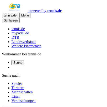
powered by
tennis.de
tennis.de
Menu
Schließen
tennis.de
mypadel.de
DTB
Landesverbände
Weitere Plattformen
Willkommen bei tennis.de
Suche
Suche nach:
Spieler
Turniere
Mannschaften
Ligen
Veranstaltungen