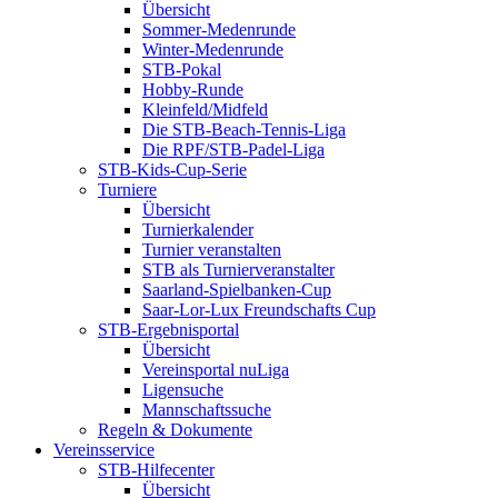
Übersicht
Sommer-Medenrunde
Winter-Medenrunde
STB-Pokal
Hobby-Runde
Kleinfeld/Midfeld
Die STB-Beach-Tennis-Liga
Die RPF/STB-Padel-Liga
STB-Kids-Cup-Serie
Turniere
Übersicht
Turnierkalender
Turnier veranstalten
STB als Turnierveranstalter
Saarland-Spielbanken-Cup
Saar-Lor-Lux Freundschafts Cup
STB-Ergebnisportal
Übersicht
Vereinsportal nuLiga
Ligensuche
Mannschaftssuche
Regeln & Dokumente
Vereinsservice
STB-Hilfecenter
Übersicht