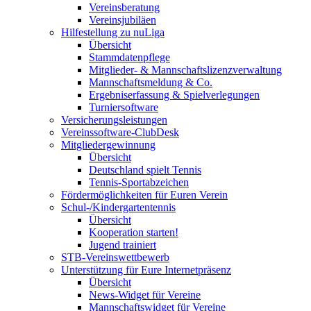
Vereinsberatung
Vereinsjubiläen
Hilfestellung zu nuLiga
Übersicht
Stammdatenpflege
Mitglieder- & Mannschaftslizenzverwaltung
Mannschaftsmeldung & Co.
Ergebniserfassung & Spielverlegungen
Turniersoftware
Versicherungsleistungen
Vereinssoftware-ClubDesk
Mitgliedergewinnung
Übersicht
Deutschland spielt Tennis
Tennis-Sportabzeichen
Fördermöglichkeiten für Euren Verein
Schul-/Kindergartentennis
Übersicht
Kooperation starten!
Jugend trainiert
STB-Vereinswettbewerb
Unterstützung für Eure Internetpräsenz
Übersicht
News-Widget für Vereine
Mannschaftswidget für Vereine