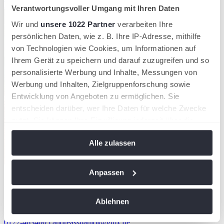
Tennisheld:in wirst.
Verantwortungsvoller Umgang mit Ihren Daten
Wir und
unsere 1022 Partner
verarbeiten Ihre
persönlichen Daten, wie z. B. Ihre IP-Adresse, mithilfe
von Technologien wie Cookies, um Informationen auf
Ihrem Gerät zu speichern und darauf zuzugreifen und so
personalisierte Werbung und Inhalte, Messungen von
Werbung und Inhalten, Zielgruppenforschung sowie
Entwicklung von Angeboten zu ermöglichen. Sie
entscheiden darüber, wer Ihre Daten für welche Zwecke
nutzt. Sie können Ihre Einwilligung jederzeit über die
Cookie-Erklärung oder durch Klicken auf das Privacy
Alle zulassen
Trigger Symbol ändern oder widerrufen
Wenn Sie es erlauben, würden wir auch gerne:
Anpassen
Deine Ansprechpartner
Informationen über Ihre geografische Lage
erfassen, welche bis auf einige Meter genau sein
Ablehnen
Andreas
Spaniol
können
Cheftrainer
Ihr Gerät durch aktives Scannen nach
0177-4634005
andreasspaniol@gmx.de