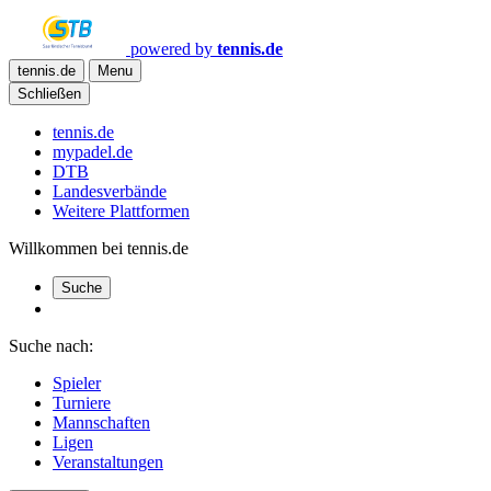
powered by
tennis.de
tennis.de
Menu
Schließen
tennis.de
mypadel.de
DTB
Landesverbände
Weitere Plattformen
Willkommen bei tennis.de
Suche
Suche nach:
Spieler
Turniere
Mannschaften
Ligen
Veranstaltungen