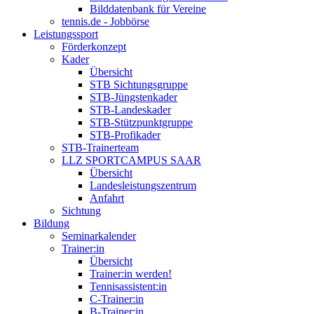
Bilddatenbank für Vereine
tennis.de - Jobbörse
Leistungssport
Förderkonzept
Kader
Übersicht
STB Sichtungsgruppe
STB-Jüngstenkader
STB-Landeskader
STB-Stützpunktgruppe
STB-Profikader
STB-Trainerteam
LLZ SPORTCAMPUS SAAR
Übersicht
Landesleistungszentrum
Anfahrt
Sichtung
Bildung
Seminarkalender
Trainer:in
Übersicht
Trainer:in werden!
Tennisassistent:in
C-Trainer:in
B-Trainer:in