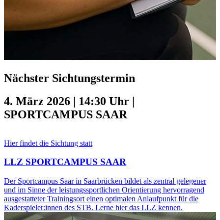
Nächster Sichtungstermin
4. März 2026 | 14:30 Uhr |
SPORTCAMPUS SAAR
Hier findet die Sichtung statt
LLZ SPORTCAMPUS SAAR
Der Sportcampus Saar in Saarbrücken bildet als zentral gelegener
und im Sinne der leistungssportlichen Orientierung hervorragend
ausgestatteter Trainingsort einen optimalen Anlaufpunkt für die
Kaderspieler:innen des STB. Lerne hier das LLZ kennen.