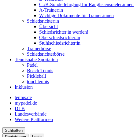
C-/B-Sonderlehrgang für Ranglistenspieler:innen
A-Trainer:in
Wichtige Dokumente für Trainer:innen
Schiedsrichter:in
Übersicht
Schiedsrichter:in werden!
Oberschiedsrichter:in
Stuhlschiedsrichter:in
Trainerbörse
Schiedsrichterbörse
Tennisnahe Sportarten
Padel
Beach Tennis
Pickleball
touchtennis
Inklusion
tennis.de
mypadel.de
DTB
Landesverbände
Weitere Plattformen
Schließen
Registrieren
Login