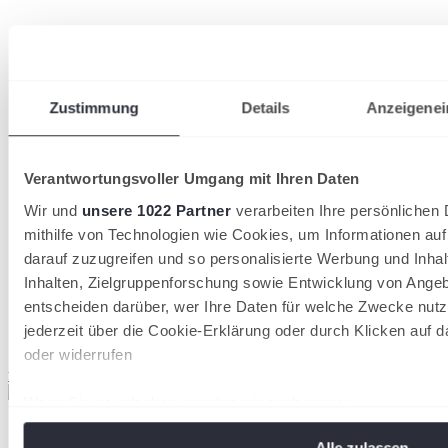
Zustimmung
Details
Anzeigenei
Verantwortungsvoller Umgang mit Ihren Daten
Wir und
unsere 1022 Partner
verarbeiten Ihre persönlichen 
mithilfe von Technologien wie Cookies, um Informationen au
darauf zuzugreifen und so personalisierte Werbung und Inh
Inhalten, Zielgruppenforschung sowie Entwicklung von Angeb
entscheiden darüber, wer Ihre Daten für welche Zwecke nutzt
jederzeit über die Cookie-Erklärung oder durch Klicken auf 
oder widerrufen
wird in einer neuen Registerkarte geöffnet
wird in einer neuen Registerkarte geöffnet
Wenn Sie es erlauben, würden wir auch gerne:
Informationen über Ihre geografische Lage erfassen, 
Alle zulassen