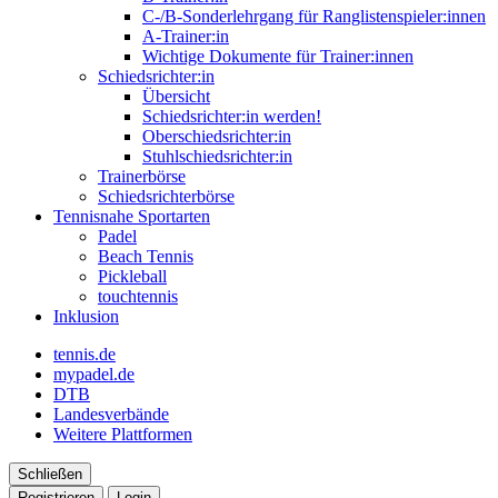
C-/B-Sonderlehrgang für Ranglistenspieler:innen
A-Trainer:in
Wichtige Dokumente für Trainer:innen
Schiedsrichter:in
Übersicht
Schiedsrichter:in werden!
Oberschiedsrichter:in
Stuhlschiedsrichter:in
Trainerbörse
Schiedsrichterbörse
Tennisnahe Sportarten
Padel
Beach Tennis
Pickleball
touchtennis
Inklusion
tennis.de
mypadel.de
DTB
Landesverbände
Weitere Plattformen
Schließen
Registrieren
Login