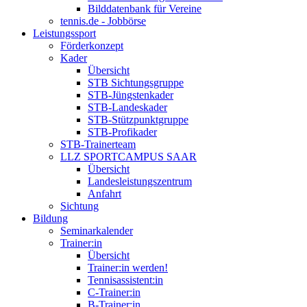
Bilddatenbank für Vereine
tennis.de - Jobbörse
Leistungssport
Förderkonzept
Kader
Übersicht
STB Sichtungsgruppe
STB-Jüngstenkader
STB-Landeskader
STB-Stützpunktgruppe
STB-Profikader
STB-Trainerteam
LLZ SPORTCAMPUS SAAR
Übersicht
Landesleistungszentrum
Anfahrt
Sichtung
Bildung
Seminarkalender
Trainer:in
Übersicht
Trainer:in werden!
Tennisassistent:in
C-Trainer:in
B-Trainer:in