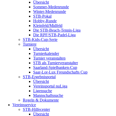
Übersicht
Sommer-Medenrunde
Winter-Medenrunde
STB-Pokal
Hobby-Runde
Kleinfeld/Midfeld
Die STB-Beach-Tennis-Liga
Die RPF/STB-Padel-Liga
STB-Kids-Cup-Serie
Turniere
Übersicht
Turnierkalender
Turnier veranstalten
STB als Turnierveranstalter
Saarland-Spielbanken-Cup
Saar-Lor-Lux Freundschafts Cup
STB-Ergebnisportal
Übersicht
Vereinsportal nuLiga
Ligensuche
Mannschaftssuche
Regeln & Dokumente
Vereinsservice
STB-Hilfecenter
Übersicht