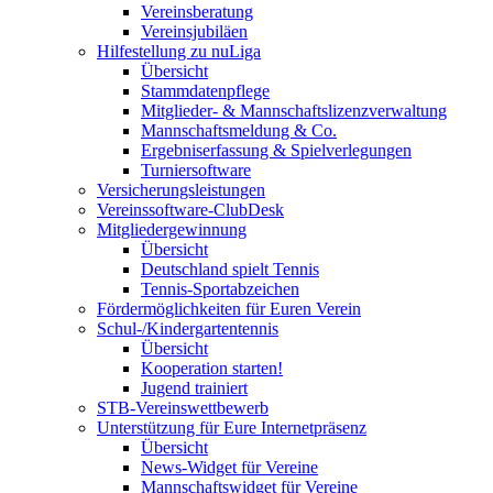
Vereinsberatung
Vereinsjubiläen
Hilfestellung zu nuLiga
Übersicht
Stammdatenpflege
Mitglieder- & Mannschaftslizenzverwaltung
Mannschaftsmeldung & Co.
Ergebniserfassung & Spielverlegungen
Turniersoftware
Versicherungsleistungen
Vereinssoftware-ClubDesk
Mitgliedergewinnung
Übersicht
Deutschland spielt Tennis
Tennis-Sportabzeichen
Fördermöglichkeiten für Euren Verein
Schul-/Kindergartentennis
Übersicht
Kooperation starten!
Jugend trainiert
STB-Vereinswettbewerb
Unterstützung für Eure Internetpräsenz
Übersicht
News-Widget für Vereine
Mannschaftswidget für Vereine