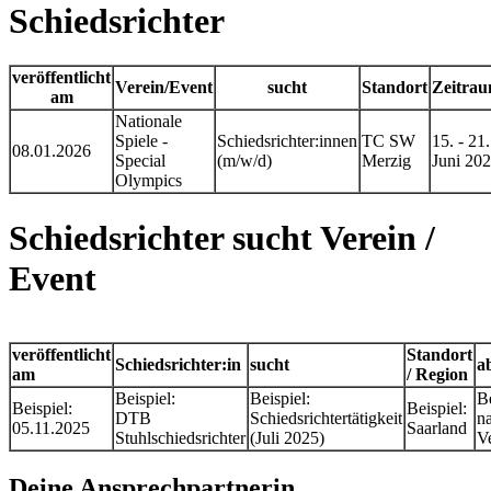
Schiedsrichter
veröffentlicht
Verein/Event
sucht
Standort
Zeitra
am
Nationale
Spiele -
Schiedsrichter:innen
TC SW
15. - 21.
08.01.2026
Special
(m/w/d)
Merzig
Juni 20
Olympics
Schiedsrichter sucht Verein /
Event
veröffentlicht
Standort
Schiedsrichter:in
sucht
a
am
/ Region
Beispiel:
Beispiel:
Be
Beispiel:
Beispiel:
DTB
Schiedsrichtertätigkeit
n
05.11.2025
Saarland
Stuhlschiedsrichter
(Juli 2025)
V
Deine Ansprechpartnerin