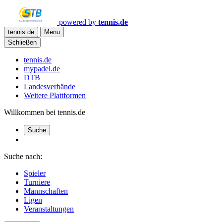
powered by
tennis.de
tennis.de
Menu
Schließen
tennis.de
mypadel.de
DTB
Landesverbände
Weitere Plattformen
Willkommen bei tennis.de
Suche
Suche nach:
Spieler
Turniere
Mannschaften
Ligen
Veranstaltungen