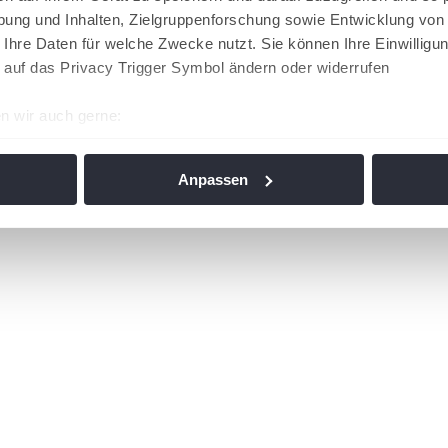
ung und Inhalten, Zielgruppenforschung sowie Entwicklung von
 Ihre Daten für welche Zwecke nutzt. Sie können Ihre Einwilligun
 auf das Privacy Trigger Symbol ändern oder widerrufen
n wir auch gerne:
re geografische Lage erfassen, welche bis auf einige Meter gen
es Scannen nach bestimmten Merkmalen (Fingerprinting) identifi
Anpassen
ie Ihre persönlichen Daten verarbeitet werden, und legen Sie I
nhalte und Anzeigen zu personalisieren, Funktionen für soziale
Website zu analysieren. Außerdem geben wir Informationen zu I
r soziale Medien, Werbung und Analysen weiter. Unsere Partner
 Daten zusammen, die Sie ihnen bereitgestellt haben oder die s
n. Die
Cookie-Einstellungen
können jederzeit über den Link im