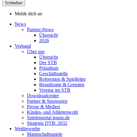
Schließen
Melde dich an
News
Partner-News
Übersicht
2026
Verband
Über uns
Übersicht
Der STB
Präsidium
Geschäftsstelle
Referenten & Spielleiter
Beauftragte & Gremien
Vereine im STB
Downloadcenter
Partner & Sponsoren
Presse & Medien
Kindes- und Athletenwohl
Spielerportal tennis.de
Strategie DTB: 2032
Wettbewerbe
Mannschaftsspiele