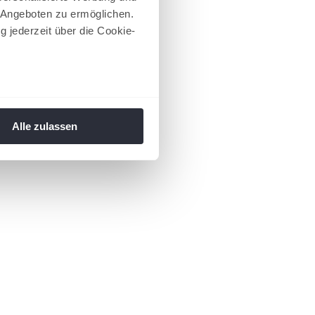
 Angeboten zu ermöglichen.
g jederzeit über die Cookie-
au sein können
zieren
Alle zulassen
hre Präferenzen im
Abschnitt
 Medien anbieten zu können
hrer Verwendung unserer
 führen diese Informationen
ie im Rahmen Ihrer Nutzung
 Footer aufgerufen und