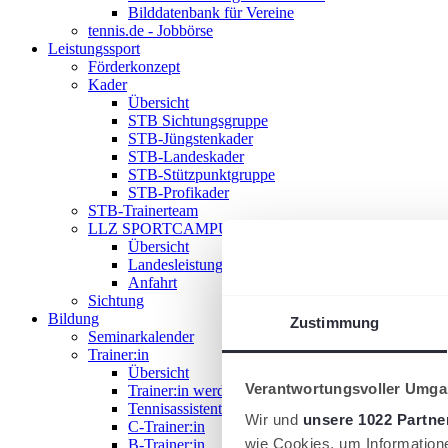
Bilddatenbank für Vereine
tennis.de - Jobbörse
Leistungssport
Förderkonzept
Kader
Übersicht
STB Sichtungsgruppe
STB-Jüngstenkader
STB-Landeskader
STB-Stützpunktgruppe
STB-Profikader
STB-Trainerteam
LLZ SPORTCAMPUS SAAR
Übersicht
Landesleistungszentrum
Anfahrt
Sichtung
Bildung
Zustimmung
Seminarkalender
Trainer:in
Übersicht
Verantwortungsvoller Umgan
Trainer:in werden!
Tennisassistent:in
Wir und
unsere 1022 Partne
C-Trainer:in
wie Cookies, um Information
B-Trainer:in