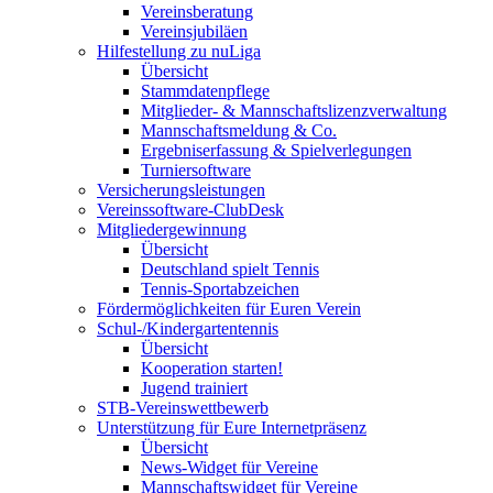
Vereinsberatung
Vereinsjubiläen
Hilfestellung zu nuLiga
Übersicht
Stammdatenpflege
Mitglieder- & Mannschaftslizenzverwaltung
Mannschaftsmeldung & Co.
Ergebniserfassung & Spielverlegungen
Turniersoftware
Versicherungsleistungen
Vereinssoftware-ClubDesk
Mitgliedergewinnung
Übersicht
Deutschland spielt Tennis
Tennis-Sportabzeichen
Fördermöglichkeiten für Euren Verein
Schul-/Kindergartentennis
Übersicht
Kooperation starten!
Jugend trainiert
STB-Vereinswettbewerb
Unterstützung für Eure Internetpräsenz
Übersicht
News-Widget für Vereine
Mannschaftswidget für Vereine