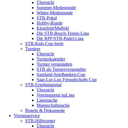
Übersicht
Sommer-Medenrunde
Winter-Medenrunde
STB-Pokal
Hobby-Runde
Kleinfeld/Midfeld
Die STB-Beach-Tennis-Liga
Die RPF/STB-Padel-Liga
STB-Kids-Cup-Serie
Turniere
Übersicht
Turnierkalender
Turnier veranstalten
STB als Turnierveranstalter
Saarland-Spielbanken-Cup
Saar-Lor-Lux Freundschafts Cup
STB-Ergebnisportal
Übersicht
Vereinsportal nuLiga
Ligensuche
Mannschaftssuche
Regeln & Dokumente
Vereinsservice
STB-Hilfecenter
Übersicht