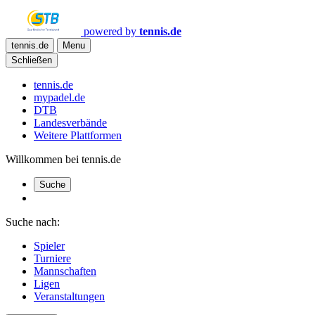
powered by
tennis.de
tennis.de
Menu
Schließen
tennis.de
mypadel.de
DTB
Landesverbände
Weitere Plattformen
Willkommen bei tennis.de
Suche
Suche nach:
Spieler
Turniere
Mannschaften
Ligen
Veranstaltungen