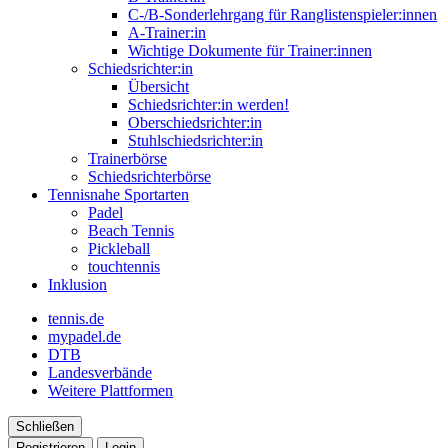
C-/B-Sonderlehrgang für Ranglistenspieler:innen
A-Trainer:in
Wichtige Dokumente für Trainer:innen
Schiedsrichter:in
Übersicht
Schiedsrichter:in werden!
Oberschiedsrichter:in
Stuhlschiedsrichter:in
Trainerbörse
Schiedsrichterbörse
Tennisnahe Sportarten
Padel
Beach Tennis
Pickleball
touchtennis
Inklusion
tennis.de
mypadel.de
DTB
Landesverbände
Weitere Plattformen
Schließen
Registrieren
Login