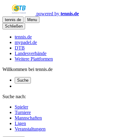
powered by
tennis.de
tennis.de
Menu
Schließen
tennis.de
mypadel.de
DTB
Landesverbände
Weitere Plattformen
Willkommen bei tennis.de
Suche
Suche nach:
Spieler
Turniere
Mannschaften
Ligen
Veranstaltungen