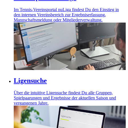
Im Tennis-Vereinsportal nuLiga findest Du den Einstieg in
den internen Vereinsbereich zur Ergebniserfassung,
Mannschaftsmeldung oder Mitgliederverwaltung.
Ligensuche
Über die intuitive Ligensuche findest Du alle Gruppen,
Spielpaarungen und Ergebnisse der aktuellen Saison und
vergangenen Jahre.