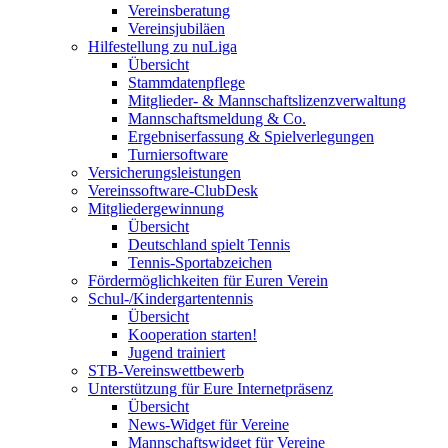
Vereinsberatung
Vereinsjubiläen
Hilfestellung zu nuLiga
Übersicht
Stammdatenpflege
Mitglieder- & Mannschaftslizenzverwaltung
Mannschaftsmeldung & Co.
Ergebniserfassung & Spielverlegungen
Turniersoftware
Versicherungsleistungen
Vereinssoftware-ClubDesk
Mitgliedergewinnung
Übersicht
Deutschland spielt Tennis
Tennis-Sportabzeichen
Fördermöglichkeiten für Euren Verein
Schul-/Kindergartentennis
Übersicht
Kooperation starten!
Jugend trainiert
STB-Vereinswettbewerb
Unterstützung für Eure Internetpräsenz
Übersicht
News-Widget für Vereine
Mannschaftswidget für Vereine