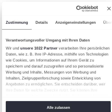
wird in einer neuen Registerkarte geöffnet
Zustimmung
Details
Anzeigeneinstellungen
Über
Verantwortungsvoller Umgang mit Ihren Daten
Wir und
unsere 1022 Partner
verarbeiten Ihre persönlichen
Daten, wie z. B. Ihre IP-Adresse, mithilfe von Technologien
wie Cookies, um Informationen auf Ihrem Gerät zu
speichern und darauf zuzugreifen und so personalisierte
Werbung und Inhalte, Messungen von Werbung und
Inhalten, Zielgruppenforschung sowie Entwicklung von
Angeboten zu ermöglichen. Sie entscheiden darüber, wer
Ihre Daten für welche Zwecke nutzt. Sie können Ihre
Einwilligung jederzeit über die Cookie-Erklärung oder durch
Klicken auf das Privacy Trigger Symbol ändern oder
Alle zulassen
widerrufen