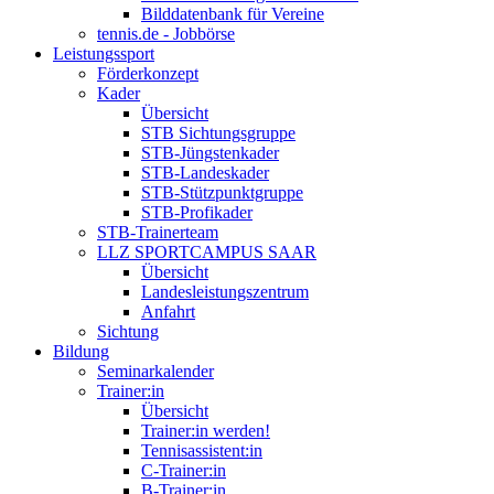
Bilddatenbank für Vereine
tennis.de - Jobbörse
Leistungssport
Förderkonzept
Kader
Übersicht
STB Sichtungsgruppe
STB-Jüngstenkader
STB-Landeskader
STB-Stützpunktgruppe
STB-Profikader
STB-Trainerteam
LLZ SPORTCAMPUS SAAR
Übersicht
Landesleistungszentrum
Anfahrt
Sichtung
Bildung
Seminarkalender
Trainer:in
Übersicht
Trainer:in werden!
Tennisassistent:in
C-Trainer:in
B-Trainer:in