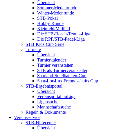
Übersicht
Sommer-Medenrunde
Winter-Medenrunde
STB-Pokal
Hobby-Runde
Kleinfeld/Midfeld
Die STB-Beach-Tennis-Liga
Die RPF/STB-Padel-Liga
STB-Kids-Cup-Serie
Turniere
Übersicht
Turnierkalender
Turnier veranstalten
STB als Turnierveranstalter
Saarland-Spielbanken-Cup
Saar-Lor-Lux Freundschafts Cup
STB-Ergebnisportal
Übersicht
Vereinsportal nuLiga
Ligensuche
Mannschaftssuche
Regeln & Dokumente
Vereinsservice
STB-Hilfecenter
Übersicht