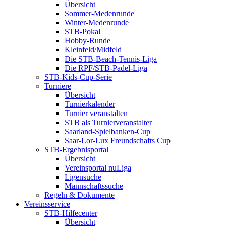
Übersicht
Sommer-Medenrunde
Winter-Medenrunde
STB-Pokal
Hobby-Runde
Kleinfeld/Midfeld
Die STB-Beach-Tennis-Liga
Die RPF/STB-Padel-Liga
STB-Kids-Cup-Serie
Turniere
Übersicht
Turnierkalender
Turnier veranstalten
STB als Turnierveranstalter
Saarland-Spielbanken-Cup
Saar-Lor-Lux Freundschafts Cup
STB-Ergebnisportal
Übersicht
Vereinsportal nuLiga
Ligensuche
Mannschaftssuche
Regeln & Dokumente
Vereinsservice
STB-Hilfecenter
Übersicht