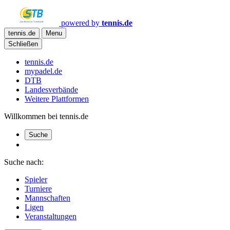
powered by
tennis.de
tennis.de
Menu
Schließen
tennis.de
mypadel.de
DTB
Landesverbände
Weitere Plattformen
Willkommen bei tennis.de
Suche
Suche nach:
Spieler
Turniere
Mannschaften
Ligen
Veranstaltungen