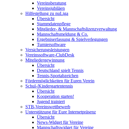
Vereinsberatung
Vereinsjubiläen
Hilfestellung zu nuLiga
Übersicht
Stammdatenpflege
Mitglieder- & Mannschaftslizenzverwaltung
Mannschaftsmeldung & Co.
Ergebniserfassung & Spielverlegungen
Turniersoftware
Versicherungsleistungen
Vereinssoftware-ClubDesk
Mitgliedergewinnung
Übersicht
Deutschland spielt Tennis
Tennis-Sportabzeichen
Fördermöglichkeiten für Euren Verein
Schul-/Kindergartentennis
Übersicht
Kooperation starten!
Jugend trainiert
STB-Vereinswettbewerb
Unterstützung für Eure Internetpräsenz
Übersicht
News-Widget für Vereine
Mannschaftswidget für Vereine