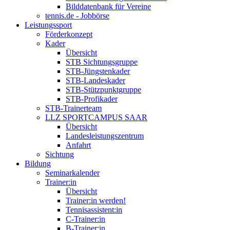
Bilddatenbank für Vereine
tennis.de - Jobbörse
Leistungssport
Förderkonzept
Kader
Übersicht
STB Sichtungsgruppe
STB-Jüngstenkader
STB-Landeskader
STB-Stützpunktgruppe
STB-Profikader
STB-Trainerteam
LLZ SPORTCAMPUS SAAR
Übersicht
Landesleistungszentrum
Anfahrt
Sichtung
Bildung
Seminarkalender
Trainer:in
Übersicht
Trainer:in werden!
Tennisassistent:in
C-Trainer:in
B-Trainer:in