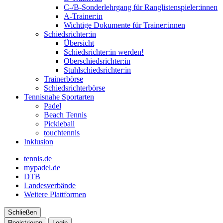
C-/B-Sonderlehrgang für Ranglistenspieler:innen
A-Trainer:in
Wichtige Dokumente für Trainer:innen
Schiedsrichter:in
Übersicht
Schiedsrichter:in werden!
Oberschiedsrichter:in
Stuhlschiedsrichter:in
Trainerbörse
Schiedsrichterbörse
Tennisnahe Sportarten
Padel
Beach Tennis
Pickleball
touchtennis
Inklusion
tennis.de
mypadel.de
DTB
Landesverbände
Weitere Plattformen
Schließen
Registrieren
Login