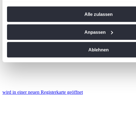
Wenn Sie es erlauben, würden wir auch gerne:
Informationen über Ihre geografische Lage erfassen, 
Alle zulassen
Meter genau sein können
Ihr Gerät durch aktives Scannen nach bestimmten Me
identifizieren
Anpassen
Erfahren Sie mehr darüber, wie Ihre persönlichen Daten vera
Sie Ihre Präferenzen im
Abschnitt Einzelheiten
fest.
Ablehnen
Wir verwenden Cookies, um Inhalte und Anzeigen zu personal
soziale Medien anbieten zu können und die Zugriffe auf uns
analysieren. Außerdem geben wir Informationen zu Ihrer Ve
an unsere Partner für soziale Medien, Werbung und Analysen
führen diese Informationen möglicherweise mit weiteren Da
wird in einer neuen Registerkarte geöffnet
ihnen bereitgestellt haben oder die sie im Rahmen Ihrer Nut
gesammelt haben. Die
Cookie-Einstellungen
können jederze
Footer aufgerufen und angepasst werden.