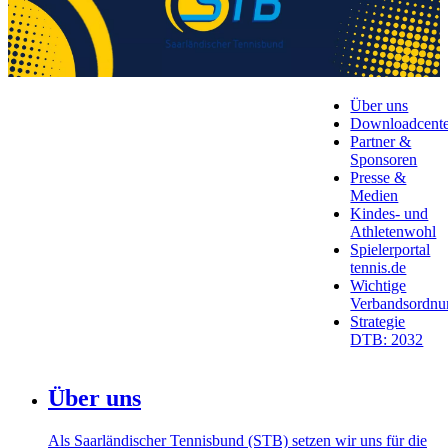
Über uns
Downloadcente
Partner &
Sponsoren
Presse &
Medien
Kindes- und
Athletenwohl
Spielerportal
tennis.de
Wichtige
Verbandsordnu
Strategie
DTB: 2032
Über uns
Als Saarländischer Tennisbund (STB) setzen wir uns für die