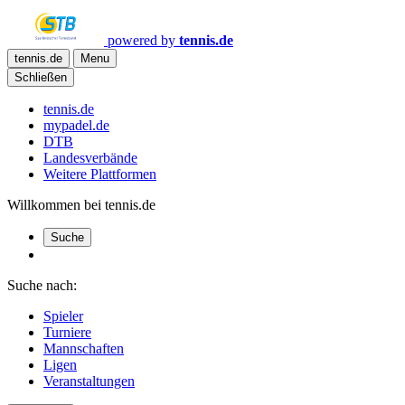
powered by
tennis.de
tennis.de
Menu
Schließen
tennis.de
mypadel.de
DTB
Landesverbände
Weitere Plattformen
Willkommen bei tennis.de
Suche
Suche nach:
Spieler
Turniere
Mannschaften
Ligen
Veranstaltungen