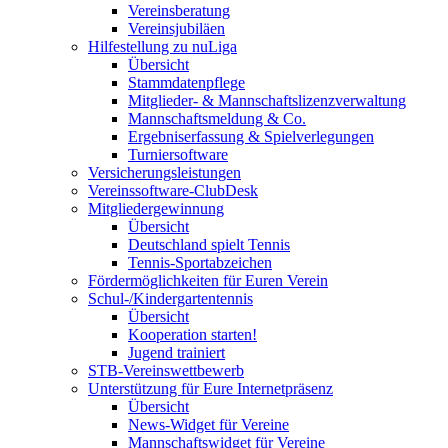
Vereinsberatung
Vereinsjubiläen
Hilfestellung zu nuLiga
Übersicht
Stammdatenpflege
Mitglieder- & Mannschaftslizenzverwaltung
Mannschaftsmeldung & Co.
Ergebniserfassung & Spielverlegungen
Turniersoftware
Versicherungsleistungen
Vereinssoftware-ClubDesk
Mitgliedergewinnung
Übersicht
Deutschland spielt Tennis
Tennis-Sportabzeichen
Fördermöglichkeiten für Euren Verein
Schul-/Kindergartentennis
Übersicht
Kooperation starten!
Jugend trainiert
STB-Vereinswettbewerb
Unterstützung für Eure Internetpräsenz
Übersicht
News-Widget für Vereine
Mannschaftswidget für Vereine