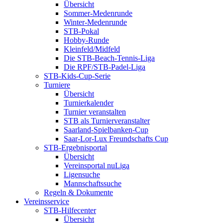
Übersicht
Sommer-Medenrunde
Winter-Medenrunde
STB-Pokal
Hobby-Runde
Kleinfeld/Midfeld
Die STB-Beach-Tennis-Liga
Die RPF/STB-Padel-Liga
STB-Kids-Cup-Serie
Turniere
Übersicht
Turnierkalender
Turnier veranstalten
STB als Turnierveranstalter
Saarland-Spielbanken-Cup
Saar-Lor-Lux Freundschafts Cup
STB-Ergebnisportal
Übersicht
Vereinsportal nuLiga
Ligensuche
Mannschaftssuche
Regeln & Dokumente
Vereinsservice
STB-Hilfecenter
Übersicht