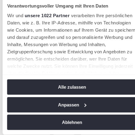
Verantwortungsvoller Umgang mit Ihren Daten
Wir und
unsere 1022 Partner
verarbeiten Ihre persönlichen
Daten, wie z. B. Ihre IP-Adresse, mithilfe von Technologien
wie Cookies, um Informationen auf Ihrem Gerät zu speicher
und darauf zuzugreifen und so personalisierte Werbung und
Inhalte, Messungen von Werbung und Inhalten,
Zielgruppenforschung sowie Entwicklung von Angeboten zu
ermöglichen. Sie entscheiden darüber, wer Ihre Daten für
welche Zwecke nutzt. Sie können Ihre Einwilligung jederzeit
Offizielle Partner des STB
über die Cookie-Erklärung oder durch Klicken auf das
Privacy Trigger Symbol ändern oder widerrufen
Alle zulassen
Wenn Sie es erlauben, würden wir auch gerne:
Informationen über Ihre geografische Lage erfassen,
Anpassen
welche bis auf einige Meter genau sein können
Ihr Gerät durch aktives Scannen nach bestimmten
Ablehnen
Merkmalen (Fingerprinting) identifizieren
Erfahren Sie mehr darüber, wie Ihre persönlichen Daten