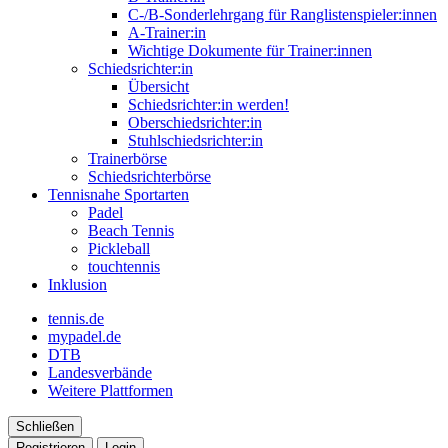
C-/B-Sonderlehrgang für Ranglistenspieler:innen
A-Trainer:in
Wichtige Dokumente für Trainer:innen
Schiedsrichter:in
Übersicht
Schiedsrichter:in werden!
Oberschiedsrichter:in
Stuhlschiedsrichter:in
Trainerbörse
Schiedsrichterbörse
Tennisnahe Sportarten
Padel
Beach Tennis
Pickleball
touchtennis
Inklusion
tennis.de
mypadel.de
DTB
Landesverbände
Weitere Plattformen
Schließen
Registrieren
Login