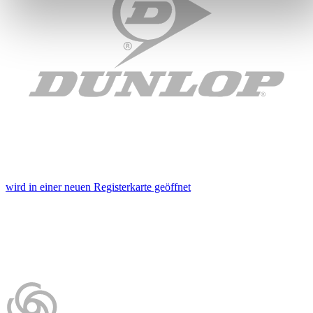
verarbeitet werden, und legen Sie Ihre Präferenzen im
Abschnitt Einzelheiten
fest.
Wir verwenden Cookies, um Inhalte und Anzeigen zu
personalisieren, Funktionen für soziale Medien anbieten zu
können und die Zugriffe auf unsere Website zu analysieren.
Außerdem geben wir Informationen zu Ihrer Verwendung
unserer Website an unsere Partner für soziale Medien,
Werbung und Analysen weiter. Unsere Partner führen diese
Informationen möglicherweise mit weiteren Daten
zusammen, die Sie ihnen bereitgestellt haben oder die sie im
wird in einer neuen Registerkarte geöffnet
Rahmen Ihrer Nutzung der Dienste gesammelt haben. Die
Cookie-Einstellungen
können jederzeit über den Link im
Footer aufgerufen und angepasst werden.