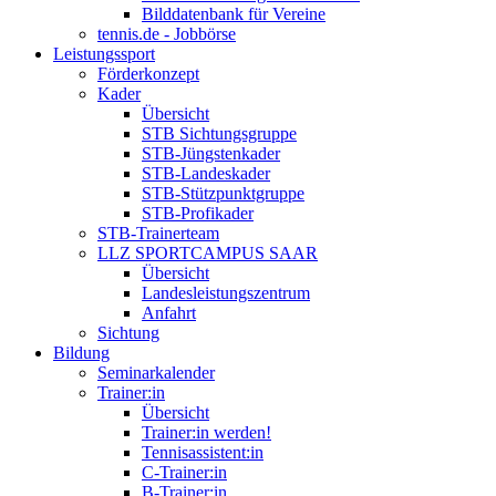
Bilddatenbank für Vereine
tennis.de - Jobbörse
Leistungssport
Förderkonzept
Kader
Übersicht
STB Sichtungsgruppe
STB-Jüngstenkader
STB-Landeskader
STB-Stützpunktgruppe
STB-Profikader
STB-Trainerteam
LLZ SPORTCAMPUS SAAR
Übersicht
Landesleistungszentrum
Anfahrt
Sichtung
Bildung
Seminarkalender
Trainer:in
Übersicht
Trainer:in werden!
Tennisassistent:in
C-Trainer:in
B-Trainer:in