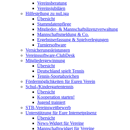
Vereinsberatung
Vereinsjubiläen
Hilfestellung zu nuLiga
Übersicht
Stammdatenpflege
Mitglieder- & Mannschaftslizenzverwaltung
Mannschaftsmeldung & Co.
Ergebniserfassung & Spielverlegungen
Turniersoftware
Versicherungsleistungen
Vereinssoftware-ClubDesk
Mitgliedergewinnung
Übersicht
Deutschland spielt Tennis
Tennis-Sportabzeichen
Fördermöglichkeiten für Euren Verein
Schul-/Kindergartentennis
Übersicht
Kooperation starten!
Jugend trainiert
STB-Vereinswettbewerb
Unterstützung für Eure Internetpräsenz
Übersicht
News-Widget für Vereine
Mannschaftswidget für Vereine