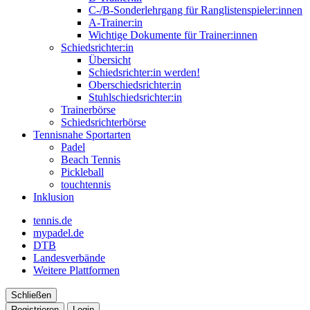
C-/B-Sonderlehrgang für Ranglistenspieler:innen
A-Trainer:in
Wichtige Dokumente für Trainer:innen
Schiedsrichter:in
Übersicht
Schiedsrichter:in werden!
Oberschiedsrichter:in
Stuhlschiedsrichter:in
Trainerbörse
Schiedsrichterbörse
Tennisnahe Sportarten
Padel
Beach Tennis
Pickleball
touchtennis
Inklusion
tennis.de
mypadel.de
DTB
Landesverbände
Weitere Plattformen
Schließen
Registrieren
Login