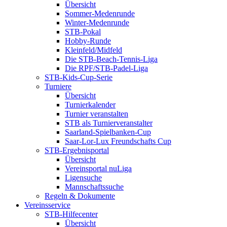
Übersicht
Sommer-Medenrunde
Winter-Medenrunde
STB-Pokal
Hobby-Runde
Kleinfeld/Midfeld
Die STB-Beach-Tennis-Liga
Die RPF/STB-Padel-Liga
STB-Kids-Cup-Serie
Turniere
Übersicht
Turnierkalender
Turnier veranstalten
STB als Turnierveranstalter
Saarland-Spielbanken-Cup
Saar-Lor-Lux Freundschafts Cup
STB-Ergebnisportal
Übersicht
Vereinsportal nuLiga
Ligensuche
Mannschaftssuche
Regeln & Dokumente
Vereinsservice
STB-Hilfecenter
Übersicht