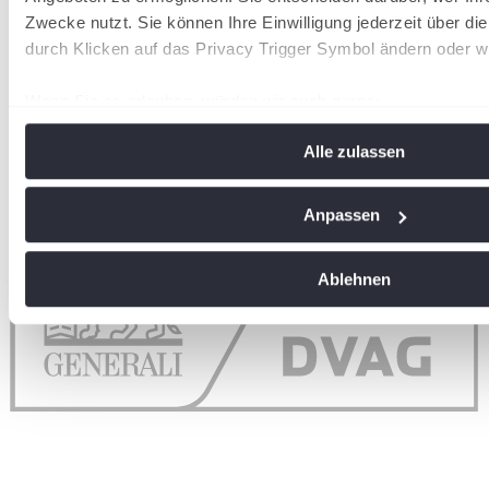
Zwecke nutzt. Sie können Ihre Einwilligung jederzeit über di
durch Klicken auf das Privacy Trigger Symbol ändern oder w
Wenn Sie es erlauben, würden wir auch gerne:
Informationen über Ihre geografische Lage erfassen, 
Alle zulassen
Meter genau sein können
Ihr Gerät durch aktives Scannen nach bestimmten Me
identifizieren
Anpassen
Erfahren Sie mehr darüber, wie Ihre persönlichen Daten vera
Sie Ihre Präferenzen im
Abschnitt Einzelheiten
fest.
Ablehnen
Wir verwenden Cookies, um Inhalte und Anzeigen zu personal
soziale Medien anbieten zu können und die Zugriffe auf uns
analysieren. Außerdem geben wir Informationen zu Ihrer Ve
an unsere Partner für soziale Medien, Werbung und Analysen
führen diese Informationen möglicherweise mit weiteren Da
ihnen bereitgestellt haben oder die sie im Rahmen Ihrer Nut
gesammelt haben. Die
Cookie-Einstellungen
können jederze