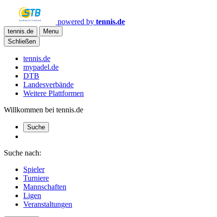
powered by
tennis.de
tennis.de
Menu
Schließen
tennis.de
mypadel.de
DTB
Landesverbände
Weitere Plattformen
Willkommen bei tennis.de
Suche
Suche nach:
Spieler
Turniere
Mannschaften
Ligen
Veranstaltungen