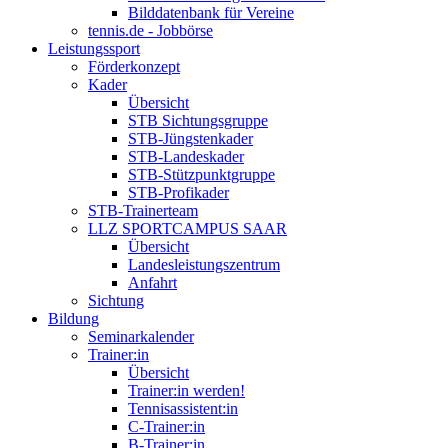
Bilddatenbank für Vereine
tennis.de - Jobbörse
Leistungssport
Förderkonzept
Kader
Übersicht
STB Sichtungsgruppe
STB-Jüngstenkader
STB-Landeskader
STB-Stützpunktgruppe
STB-Profikader
STB-Trainerteam
LLZ SPORTCAMPUS SAAR
Übersicht
Landesleistungszentrum
Anfahrt
Sichtung
Bildung
Seminarkalender
Trainer:in
Übersicht
Trainer:in werden!
Tennisassistent:in
C-Trainer:in
B-Trainer:in