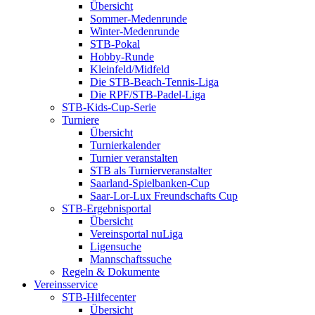
Übersicht
Sommer-Medenrunde
Winter-Medenrunde
STB-Pokal
Hobby-Runde
Kleinfeld/Midfeld
Die STB-Beach-Tennis-Liga
Die RPF/STB-Padel-Liga
STB-Kids-Cup-Serie
Turniere
Übersicht
Turnierkalender
Turnier veranstalten
STB als Turnierveranstalter
Saarland-Spielbanken-Cup
Saar-Lor-Lux Freundschafts Cup
STB-Ergebnisportal
Übersicht
Vereinsportal nuLiga
Ligensuche
Mannschaftssuche
Regeln & Dokumente
Vereinsservice
STB-Hilfecenter
Übersicht