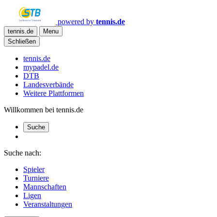
powered by
tennis.de
tennis.de
Menu
Schließen
tennis.de
mypadel.de
DTB
Landesverbände
Weitere Plattformen
Willkommen bei tennis.de
Suche
Suche nach:
Spieler
Turniere
Mannschaften
Ligen
Veranstaltungen