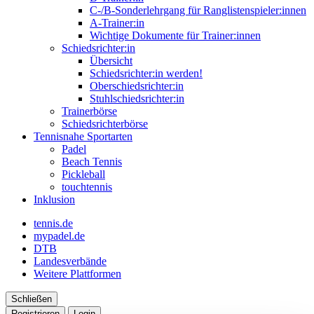
C-/B-Sonderlehrgang für Ranglistenspieler:innen
A-Trainer:in
Wichtige Dokumente für Trainer:innen
Schiedsrichter:in
Übersicht
Schiedsrichter:in werden!
Oberschiedsrichter:in
Stuhlschiedsrichter:in
Trainerbörse
Schiedsrichterbörse
Tennisnahe Sportarten
Padel
Beach Tennis
Pickleball
touchtennis
Inklusion
tennis.de
mypadel.de
DTB
Landesverbände
Weitere Plattformen
Schließen
Registrieren
Login