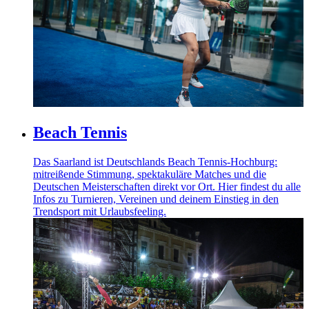
weiteren Daten zusammen, die Sie ihnen bereitgestellt
haben oder die sie im Rahmen Ihrer Nutzung der Dienste
gesammelt haben. Die
Cookie-Einstellungen
können
jederzeit über den Link im Footer aufgerufen und
angepasst werden.
Beach Tennis
Das Saarland ist Deutschlands Beach Tennis-Hochburg:
mitreißende Stimmung, spektakuläre Matches und die
Deutschen Meisterschaften direkt vor Ort. Hier findest du alle
Infos zu Turnieren, Vereinen und deinem Einstieg in den
Trendsport mit Urlaubsfeeling.