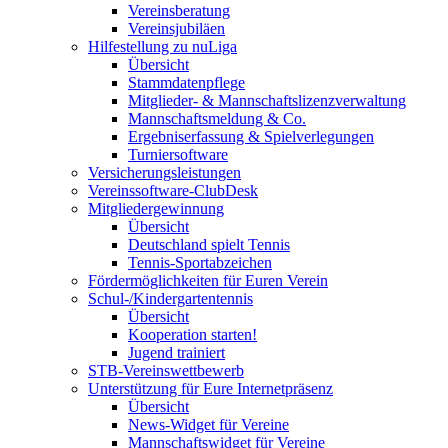
Vereinsberatung
Vereinsjubiläen
Hilfestellung zu nuLiga
Übersicht
Stammdatenpflege
Mitglieder- & Mannschaftslizenzverwaltung
Mannschaftsmeldung & Co.
Ergebniserfassung & Spielverlegungen
Turniersoftware
Versicherungsleistungen
Vereinssoftware-ClubDesk
Mitgliedergewinnung
Übersicht
Deutschland spielt Tennis
Tennis-Sportabzeichen
Fördermöglichkeiten für Euren Verein
Schul-/Kindergartentennis
Übersicht
Kooperation starten!
Jugend trainiert
STB-Vereinswettbewerb
Unterstützung für Eure Internetpräsenz
Übersicht
News-Widget für Vereine
Mannschaftswidget für Vereine