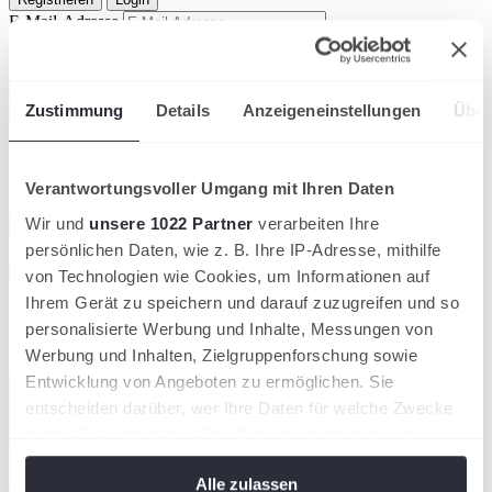
E-Mail-Adresse
Passwort
Passwort anzeigen
Passwort bestätigen
Passwort anzeigen
Zustimmung
Details
Anzeigeneinstellungen
Über
Registrieren
E-Mail-Adresse
Passwort
Passwort anzeigen
Passwort vergessen?
Verantwortungsvoller Umgang mit Ihren Daten
Eingeloggt bleiben
Wir und
unsere 1022 Partner
verarbeiten Ihre
Einloggen
Suche
persönlichen Daten, wie z. B. Ihre IP-Adresse, mithilfe
Sucher
von Technologien wie Cookies, um Informationen auf
Vorschläge
Ihrem Gerät zu speichern und darauf zuzugreifen und so
personalisierte Werbung und Inhalte, Messungen von
Tennisnahe Sportarten
Werbung und Inhalten, Zielgruppenforschung sowie
Entwicklung von Angeboten zu ermöglichen. Sie
entscheiden darüber, wer Ihre Daten für welche Zwecke
nutzt. Sie können Ihre Einwilligung jederzeit über die
Cookie-Erklärung oder durch Klicken auf das Privacy
Alle zulassen
Trigger Symbol ändern oder widerrufen