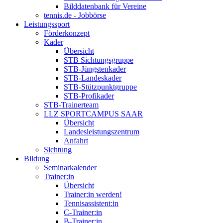
Bilddatenbank für Vereine
tennis.de - Jobbörse
Leistungssport
Förderkonzept
Kader
Übersicht
STB Sichtungsgruppe
STB-Jüngstenkader
STB-Landeskader
STB-Stützpunktgruppe
STB-Profikader
STB-Trainerteam
LLZ SPORTCAMPUS SAAR
Übersicht
Landesleistungszentrum
Anfahrt
Sichtung
Bildung
Seminarkalender
Trainer:in
Übersicht
Trainer:in werden!
Tennisassistent:in
C-Trainer:in
B-Trainer:in