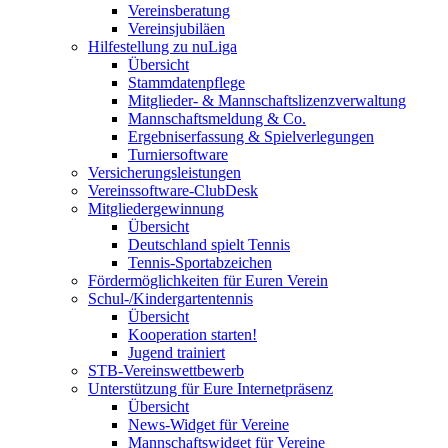
Vereinsberatung
Vereinsjubiläen
Hilfestellung zu nuLiga
Übersicht
Stammdatenpflege
Mitglieder- & Mannschaftslizenzverwaltung
Mannschaftsmeldung & Co.
Ergebniserfassung & Spielverlegungen
Turniersoftware
Versicherungsleistungen
Vereinssoftware-ClubDesk
Mitgliedergewinnung
Übersicht
Deutschland spielt Tennis
Tennis-Sportabzeichen
Fördermöglichkeiten für Euren Verein
Schul-/Kindergartentennis
Übersicht
Kooperation starten!
Jugend trainiert
STB-Vereinswettbewerb
Unterstützung für Eure Internetpräsenz
Übersicht
News-Widget für Vereine
Mannschaftswidget für Vereine