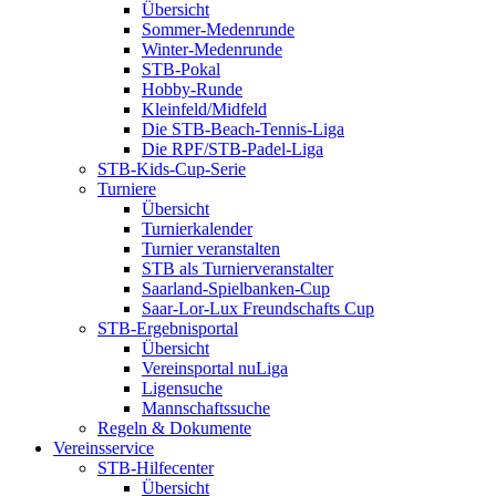
Übersicht
Sommer-Medenrunde
Winter-Medenrunde
STB-Pokal
Hobby-Runde
Kleinfeld/Midfeld
Die STB-Beach-Tennis-Liga
Die RPF/STB-Padel-Liga
STB-Kids-Cup-Serie
Turniere
Übersicht
Turnierkalender
Turnier veranstalten
STB als Turnierveranstalter
Saarland-Spielbanken-Cup
Saar-Lor-Lux Freundschafts Cup
STB-Ergebnisportal
Übersicht
Vereinsportal nuLiga
Ligensuche
Mannschaftssuche
Regeln & Dokumente
Vereinsservice
STB-Hilfecenter
Übersicht