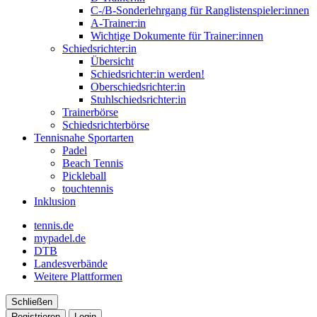
C-/B-Sonderlehrgang für Ranglistenspieler:innen
A-Trainer:in
Wichtige Dokumente für Trainer:innen
Schiedsrichter:in
Übersicht
Schiedsrichter:in werden!
Oberschiedsrichter:in
Stuhlschiedsrichter:in
Trainerbörse
Schiedsrichterbörse
Tennisnahe Sportarten
Padel
Beach Tennis
Pickleball
touchtennis
Inklusion
tennis.de
mypadel.de
DTB
Landesverbände
Weitere Plattformen
Schließen
Registrieren
Login