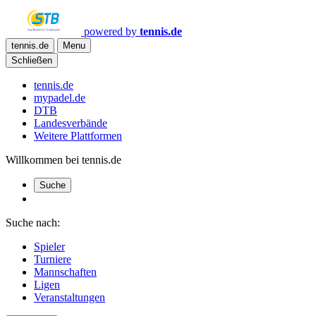
powered by
tennis.de
tennis.de
Menu
Schließen
tennis.de
mypadel.de
DTB
Landesverbände
Weitere Plattformen
Willkommen bei tennis.de
Suche
Suche nach:
Spieler
Turniere
Mannschaften
Ligen
Veranstaltungen