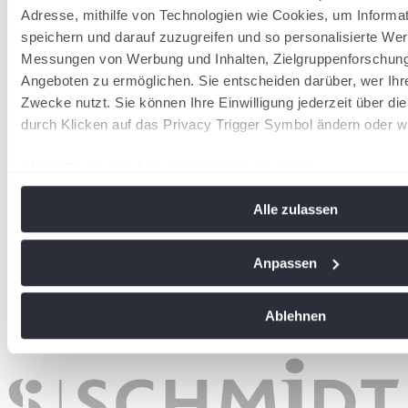
Adresse, mithilfe von Technologien wie Cookies, um Informa
speichern und darauf zuzugreifen und so personalisierte Wer
Messungen von Werbung und Inhalten, Zielgruppenforschun
Angeboten zu ermöglichen. Sie entscheiden darüber, wer Ihr
Zwecke nutzt. Sie können Ihre Einwilligung jederzeit über di
durch Klicken auf das Privacy Trigger Symbol ändern oder w
Wenn Sie es erlauben, würden wir auch gerne:
Informationen über Ihre geografische Lage erfassen, 
wird in einer neuen Registerkarte geöffnet
Alle zulassen
Meter genau sein können
Ihr Gerät durch aktives Scannen nach bestimmten Me
identifizieren
Anpassen
Erfahren Sie mehr darüber, wie Ihre persönlichen Daten vera
Sie Ihre Präferenzen im
Abschnitt Einzelheiten
fest.
Ablehnen
Wir verwenden Cookies, um Inhalte und Anzeigen zu personal
soziale Medien anbieten zu können und die Zugriffe auf uns
analysieren. Außerdem geben wir Informationen zu Ihrer Ve