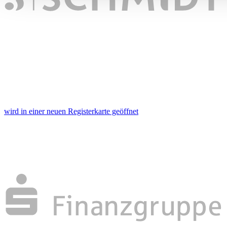
an unsere Partner für soziale Medien, Werbung und Analysen
führen diese Informationen möglicherweise mit weiteren Da
ihnen bereitgestellt haben oder die sie im Rahmen Ihrer Nut
gesammelt haben. Die
Cookie-Einstellungen
können jederze
Footer aufgerufen und angepasst werden.
wird in einer neuen Registerkarte geöffnet