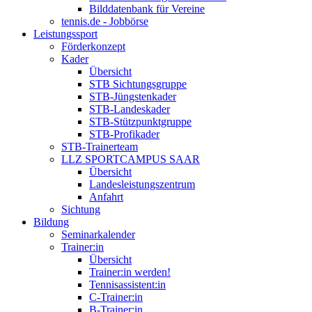
Bilddatenbank für Vereine
tennis.de - Jobbörse
Leistungssport
Förderkonzept
Kader
Übersicht
STB Sichtungsgruppe
STB-Jüngstenkader
STB-Landeskader
STB-Stützpunktgruppe
STB-Profikader
STB-Trainerteam
LLZ SPORTCAMPUS SAAR
Übersicht
Landesleistungszentrum
Anfahrt
Sichtung
Bildung
Seminarkalender
Trainer:in
Übersicht
Trainer:in werden!
Tennisassistent:in
C-Trainer:in
B-Trainer:in