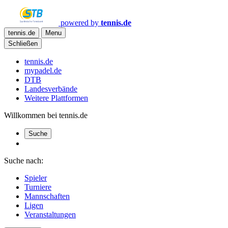
powered by
tennis.de
tennis.de
Menu
Schließen
tennis.de
mypadel.de
DTB
Landesverbände
Weitere Plattformen
Willkommen bei tennis.de
Suche
Suche nach:
Spieler
Turniere
Mannschaften
Ligen
Veranstaltungen