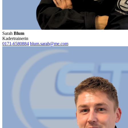
Sarah
Blum
Kadertrainerin
0171-6580884
blum.sarah@me.com