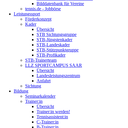
Bilddatenbank für Vereine
tennis.de - Jobbörse
Leistungssport
Förderkonzept
Kader
Übersicht
STB Sichtungsgruppe
STB-Jüngstenkader
STB-Landeskader
STB-Stützpunktgruppe
STB-Profikader
STB-Trainerteam
LLZ SPORTCAMPUS SAAR
Übersicht
Landesleistungszentrum
Anfahrt
Sichtung
Bildung
Seminarkalender
Trainer:in
Übersicht
Trainer:in werden!
Tennisassistent:in
C-Trainer:in
B-Trainer:in