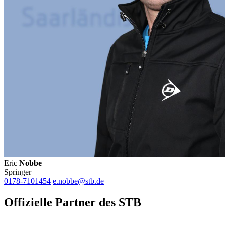
Eric
Nobbe
Springer
0178-7101454
e.nobbe@stb.de
Offizielle Partner des STB