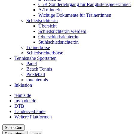
C-/B-Sonderlehrgang für Ranglistenspieler:innen
A-Trainer:in
Wichtige Dokumente für Trainer:innen
Schiedsrichter:in
Übersicht
Schiedsrichter:in werden!
Oberschiedsrichter:in
Stuhlschiedsrichter:in
Trainerbörse
Schiedsrichterbörse
Tennisnahe Sportarten
Padel
Beach Tennis
Pickleball
touchtennis
Inklusion
tennis.de
mypadel.de
DTB
Landesverbände
Weitere Plattformen
Schließen
Registrieren
Login