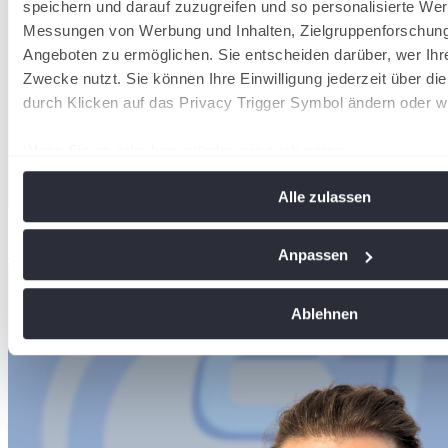
speichern und darauf zuzugreifen und so personalisierte Wer
Messungen von Werbung und Inhalten, Zielgruppenforschun
Angeboten zu ermöglichen. Sie entscheiden darüber, wer Ihr
Zwecke nutzt. Sie können Ihre Einwilligung jederzeit über di
durch Klicken auf das Privacy Trigger Symbol ändern oder w
Wenn Sie es erlauben, würden wir auch gerne:
Informationen über Ihre geografische Lage erfassen, 
Alle zulassen
Meter genau sein können
Max
Brausch
Ihr Gerät durch aktives Scannen nach bestimmten Me
Nachwuchstrainer
identifizieren
Anpassen
-
-
Erfahren Sie mehr darüber, wie Ihre persönlichen Daten vera
Sie Ihre Präferenzen im
Abschnitt Einzelheiten
fest.
Ablehnen
Wir verwenden Cookies, um Inhalte und Anzeigen zu personal
soziale Medien anbieten zu können und die Zugriffe auf uns
analysieren. Außerdem geben wir Informationen zu Ihrer Ve
an unsere Partner für soziale Medien, Werbung und Analysen
führen diese Informationen möglicherweise mit weiteren Da