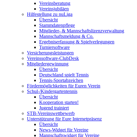
Vereinsberatung
Vereinsjubiläen
Hilfestellung zu nuLiga
Übersicht
Stammdatenpflege
Mitglieder- & Mannschaftslizenzverwaltung
Mannschaftsmeldung & Co.
Ergebniserfassung & Spielverlegungen
Turniersoftware
Versicherungsleistungen
Vereinssoftware-ClubDesk
Mitgliedergewinnung
Übersicht
Deutschland spielt Tennis
Tennis-Sportabzeichen
Fördermöglichkeiten für Euren Verein
Schul-/Kindergartentennis
Übersicht
Kooperation starten!
Jugend trainiert
STB-Vereinswettbewerb
Unterstützung für Eure Internetpräsenz
Übersicht
News-Widget für Vereine
Mannschaftswidget für Vereine