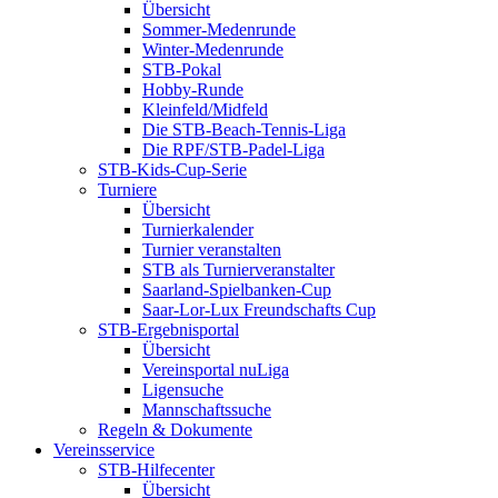
Übersicht
Sommer-Medenrunde
Winter-Medenrunde
STB-Pokal
Hobby-Runde
Kleinfeld/Midfeld
Die STB-Beach-Tennis-Liga
Die RPF/STB-Padel-Liga
STB-Kids-Cup-Serie
Turniere
Übersicht
Turnierkalender
Turnier veranstalten
STB als Turnierveranstalter
Saarland-Spielbanken-Cup
Saar-Lor-Lux Freundschafts Cup
STB-Ergebnisportal
Übersicht
Vereinsportal nuLiga
Ligensuche
Mannschaftssuche
Regeln & Dokumente
Vereinsservice
STB-Hilfecenter
Übersicht