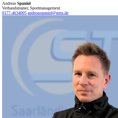
Andreas
Spaniol
Verbandstrainer, Sportmanagement
0177-4634005
andreasspaniol@gmx.de