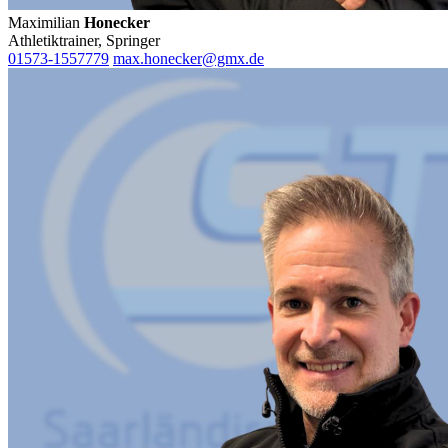
Maximilian
Honecker
Athletiktrainer, Springer
01573-1557779
max.honecker@gmx.de