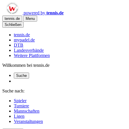
powered by
tennis.de
tennis.de
Menu
Schließen
tennis.de
mypadel.de
DTB
Landesverbände
Weitere Plattformen
Willkommen bei tennis.de
Suche
Suche nach:
Spieler
Turniere
Mannschaften
Ligen
Veranstaltungen