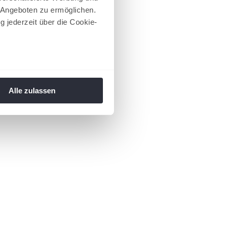
 Angeboten zu ermöglichen.
g jederzeit über die Cookie-
au sein können
zieren
Alle zulassen
hre Präferenzen im
Abschnitt
 Medien anbieten zu können
hrer Verwendung unserer
 führen diese Informationen
ie im Rahmen Ihrer Nutzung
 Footer aufgerufen und