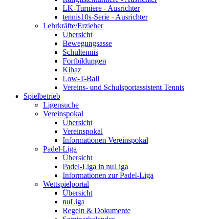
LK-Turniere - Ausrichter
tennis10s-Serie - Ausrichter
Lehrkräfte/Erzieher
Übersicht
Bewegungsasse
Schultennis
Fortbildungen
Kibaz
Low-T-Ball
Vereins- und Schulsportassistent Tennis
Spielbetrieb
Ligensuche
Vereinspokal
Übersicht
Vereinspokal
Informationen Vereinspokal
Padel-Liga
Übersicht
Padel-Liga in nuLiga
Informationen zur Padel-Liga
Wettspielportal
Übersicht
nuLiga
Regeln & Dokumente