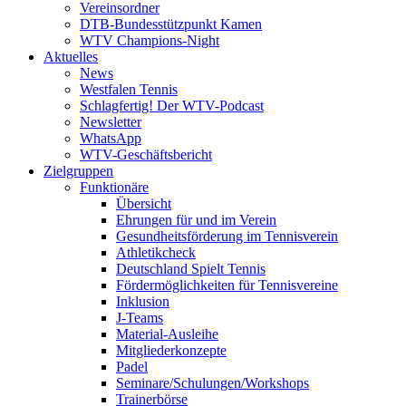
Vereinsordner
DTB-Bundesstützpunkt Kamen
WTV Champions-Night
Aktuelles
News
Westfalen Tennis
Schlagfertig! Der WTV-Podcast
Newsletter
WhatsApp
WTV-Geschäftsbericht
Zielgruppen
Funktionäre
Übersicht
Ehrungen für und im Verein
Gesundheitsförderung im Tennisverein
Athletikcheck
Deutschland Spielt Tennis
Fördermöglichkeiten für Tennisvereine
Inklusion
J-Teams
Material-Ausleihe
Mitgliederkonzepte
Padel
Seminare/Schulungen/Workshops
Trainerbörse