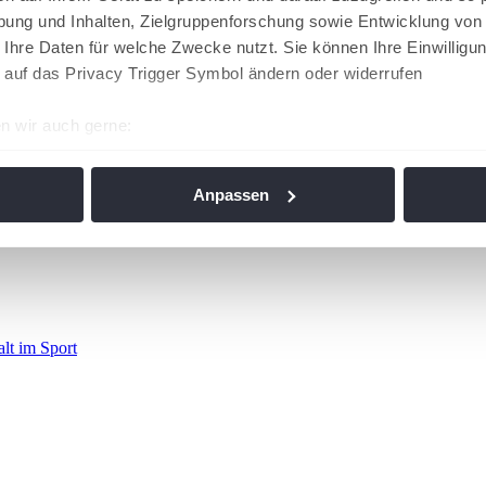
ung und Inhalten, Zielgruppenforschung sowie Entwicklung von
 Ihre Daten für welche Zwecke nutzt. Sie können Ihre Einwilligun
 auf das Privacy Trigger Symbol ändern oder widerrufen
n wir auch gerne:
re geografische Lage erfassen, welche bis auf einige Meter gen
es Scannen nach bestimmten Merkmalen (Fingerprinting) identifi
Anpassen
ie Ihre persönlichen Daten verarbeitet werden, und legen Sie I
nhalte und Anzeigen zu personalisieren, Funktionen für soziale
Website zu analysieren. Außerdem geben wir Informationen zu I
r soziale Medien, Werbung und Analysen weiter. Unsere Partner
alt im Sport
 Daten zusammen, die Sie ihnen bereitgestellt haben oder die s
n. Die
Cookie-Einstellungen
können jederzeit über den Link im