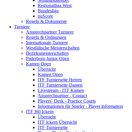
Seminarkalender
Regionalliga West
Bundesliga
nuScore
Regeln & Dokumente
Turniere
Ansprechpartner Turniere
Regeln & Ordnungen
Internationale Turniere
Westfälische Meisterschaften
Bezirksmeisterschaften
Paderborn Junior Open
Kamen Open
Übersicht
Kamen Open
ITF Turnierseite Herren
ITF Turnierseite Damen
Livestream - ITF Kamen
Ansprechpartner - Contact
Players´ Desk - Practice Courts
Informationen für Spieler - Player information
ITF J60 Ickern
Übersicht
ITF Ickern Übersicht
ITF Turnierseite