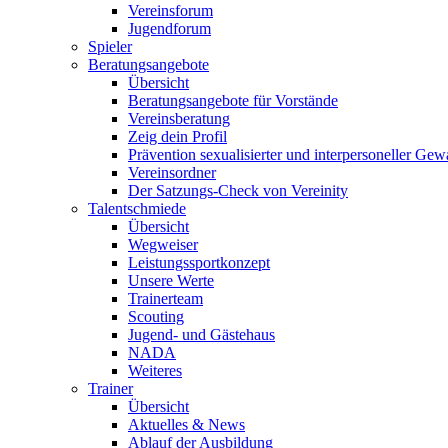
Vereinsforum
Jugendforum
Spieler
Beratungsangebote
Übersicht
Beratungsangebote für Vorstände
Vereinsberatung
Zeig dein Profil
Prävention sexualisierter und interpersoneller Gew
Vereinsordner
Der Satzungs-Check von Vereinity
Talentschmiede
Übersicht
Wegweiser
Leistungssportkonzept
Unsere Werte
Trainerteam
Scouting
Jugend- und Gästehaus
NADA
Weiteres
Trainer
Übersicht
Aktuelles & News
Ablauf der Ausbildung