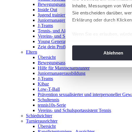
Bewegungsasse
Inhalte, Messungen von Werb
Inside Out
Sie entscheiden darüber, wer
Jugend trainiert für Olympia
Erklärung oder durch Klicken
Juniormanagerausbildung
J-Teams
Tennis- und Aktivwoche
Wenn Sie es erlauben, würde
Vereins- und Schulsportassistent Tennis
Young Generation Award
Informationen über Ih
Zeig dein Profil
Ihr Gerät durch aktiv
Eltern
Ablehnen
Übersicht
Erfahren Sie mehr darüber, w
Bewegungsasse
Einzelheiten
fest.
Hilfe für Mannschaftsführer
Juniormanagerausbildung
J-Teams
Wir verwenden Cookies, um I
Kibaz
und die Zugriffe auf unsere 
Low-T-Ball
Website an unsere Partner fü
Prävention sexualisierter und interpersoneller Gew
Schultennis
möglicherweise mit weiteren
tennis10s-Serie
der Dienste gesammelt habe
Vereins- und Schulsportassistent Tennis
angepasst werden.
Schiedsrichter
Turnierausrichter
Übersicht
Ranglistenturniere - Ausrichter