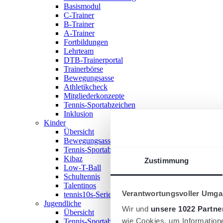
Basismodul
C-Trainer
B-Trainer
A-Trainer
Fortbildungen
Lehrteam
DTB-Trainerportal
Trainerbörse
Bewegungsasse
Athletikcheck
Mitgliederkonzepte
Tennis-Sportabzeichen
Inklusion
Kinder
Übersicht
Bewegungsasse
Tennis-Sportabzeichen
Kibaz
Zustimmung
Low-T-Ball
Schultennis
Talentinos
Verantwortungsvoller Umgan
tennis10s-Serie
Jugendliche
Wir und
unsere 1022 Partne
Übersicht
wie Cookies, um Information
Tennis-Sportabzeichen