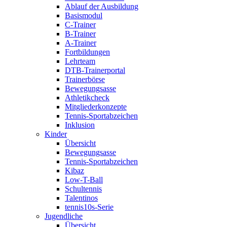
Ablauf der Ausbildung
Basismodul
C-Trainer
B-Trainer
A-Trainer
Fortbildungen
Lehrteam
DTB-Trainerportal
Trainerbörse
Bewegungsasse
Athletikcheck
Mitgliederkonzepte
Tennis-Sportabzeichen
Inklusion
Kinder
Übersicht
Bewegungsasse
Tennis-Sportabzeichen
Kibaz
Low-T-Ball
Schultennis
Talentinos
tennis10s-Serie
Jugendliche
Übersicht