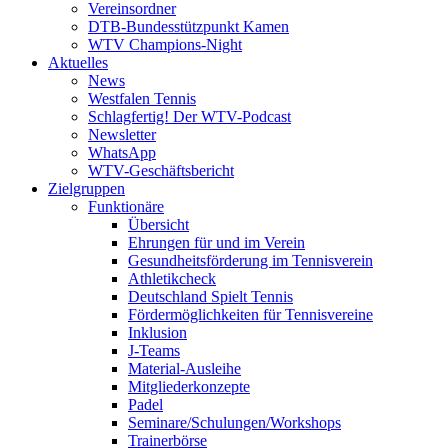
Vereinsordner
DTB-Bundesstützpunkt Kamen
WTV Champions-Night
Aktuelles
News
Westfalen Tennis
Schlagfertig! Der WTV-Podcast
Newsletter
WhatsApp
WTV-Geschäftsbericht
Zielgruppen
Funktionäre
Übersicht
Ehrungen für und im Verein
Gesundheitsförderung im Tennisverein
Athletikcheck
Deutschland Spielt Tennis
Fördermöglichkeiten für Tennisvereine
Inklusion
J-Teams
Material-Ausleihe
Mitgliederkonzepte
Padel
Seminare/Schulungen/Workshops
Trainerbörse