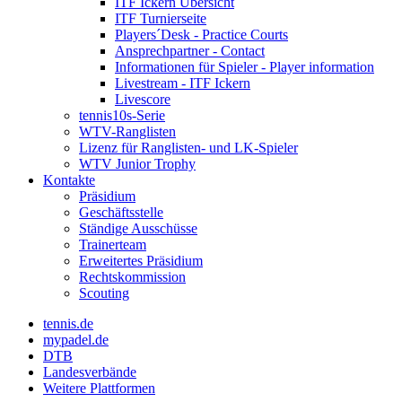
ITF Ickern Übersicht
ITF Turnierseite
Players´Desk - Practice Courts
Ansprechpartner - Contact
Informationen für Spieler - Player information
Livestream - ITF Ickern
Livescore
tennis10s-Serie
WTV-Ranglisten
Lizenz für Ranglisten- und LK-Spieler
WTV Junior Trophy
Kontakte
Präsidium
Geschäftsstelle
Ständige Ausschüsse
Trainerteam
Erweitertes Präsidium
Rechtskommission
Scouting
tennis.de
mypadel.de
DTB
Landesverbände
Weitere Plattformen