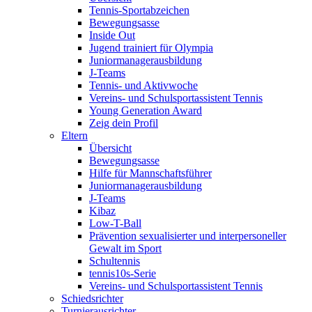
Tennis-Sportabzeichen
Bewegungsasse
Inside Out
Jugend trainiert für Olympia
Juniormanagerausbildung
J-Teams
Tennis- und Aktivwoche
Vereins- und Schulsportassistent Tennis
Young Generation Award
Zeig dein Profil
Eltern
Übersicht
Bewegungsasse
Hilfe für Mannschaftsführer
Juniormanagerausbildung
J-Teams
Kibaz
Low-T-Ball
Prävention sexualisierter und interpersoneller
Gewalt im Sport
Schultennis
tennis10s-Serie
Vereins- und Schulsportassistent Tennis
Schiedsrichter
Turnierausrichter