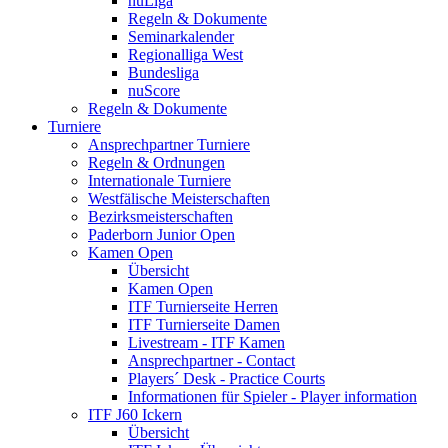
nuLiga
Regeln & Dokumente
Seminarkalender
Regionalliga West
Bundesliga
nuScore
Regeln & Dokumente
Turniere
Ansprechpartner Turniere
Regeln & Ordnungen
Internationale Turniere
Westfälische Meisterschaften
Bezirksmeisterschaften
Paderborn Junior Open
Kamen Open
Übersicht
Kamen Open
ITF Turnierseite Herren
ITF Turnierseite Damen
Livestream - ITF Kamen
Ansprechpartner - Contact
Players´ Desk - Practice Courts
Informationen für Spieler - Player information
ITF J60 Ickern
Übersicht