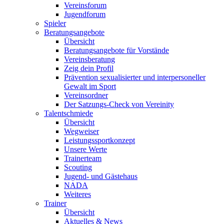
Vereinsforum
Jugendforum
Spieler
Beratungsangebote
Übersicht
Beratungsangebote für Vorstände
Vereinsberatung
Zeig dein Profil
Prävention sexualisierter und interpersoneller
Gewalt im Sport
Vereinsordner
Der Satzungs-Check von Vereinity
Talentschmiede
Übersicht
Wegweiser
Leistungssportkonzept
Unsere Werte
Trainerteam
Scouting
Jugend- und Gästehaus
NADA
Weiteres
Trainer
Übersicht
Aktuelles & News