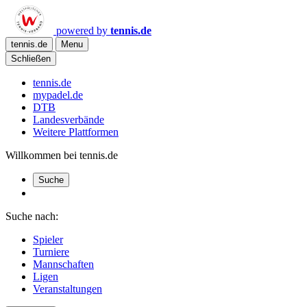
powered by
tennis.de
tennis.de
Menu
Schließen
tennis.de
mypadel.de
DTB
Landesverbände
Weitere Plattformen
Willkommen bei tennis.de
Suche
Suche nach:
Spieler
Turniere
Mannschaften
Ligen
Veranstaltungen