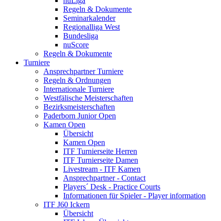
nuLiga
Regeln & Dokumente
Seminarkalender
Regionalliga West
Bundesliga
nuScore
Regeln & Dokumente
Turniere
Ansprechpartner Turniere
Regeln & Ordnungen
Internationale Turniere
Westfälische Meisterschaften
Bezirksmeisterschaften
Paderborn Junior Open
Kamen Open
Übersicht
Kamen Open
ITF Turnierseite Herren
ITF Turnierseite Damen
Livestream - ITF Kamen
Ansprechpartner - Contact
Players´ Desk - Practice Courts
Informationen für Spieler - Player information
ITF J60 Ickern
Übersicht