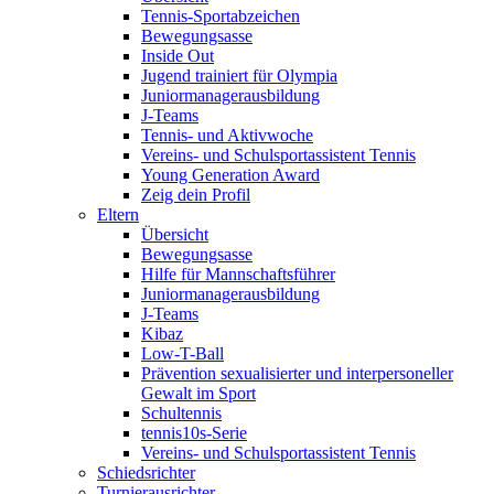
Tennis-Sportabzeichen
Bewegungsasse
Inside Out
Jugend trainiert für Olympia
Juniormanagerausbildung
J-Teams
Tennis- und Aktivwoche
Vereins- und Schulsportassistent Tennis
Young Generation Award
Zeig dein Profil
Eltern
Übersicht
Bewegungsasse
Hilfe für Mannschaftsführer
Juniormanagerausbildung
J-Teams
Kibaz
Low-T-Ball
Prävention sexualisierter und interpersoneller
Gewalt im Sport
Schultennis
tennis10s-Serie
Vereins- und Schulsportassistent Tennis
Schiedsrichter
Turnierausrichter