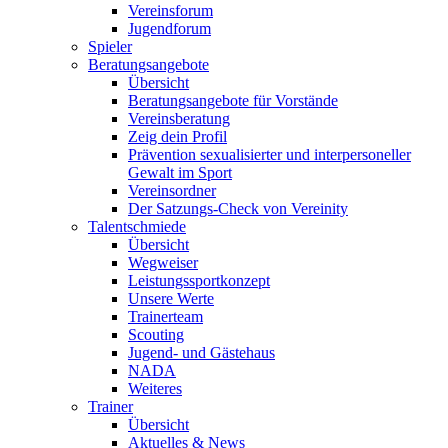
Vereinsforum
Jugendforum
Spieler
Beratungsangebote
Übersicht
Beratungsangebote für Vorstände
Vereinsberatung
Zeig dein Profil
Prävention sexualisierter und interpersoneller
Gewalt im Sport
Vereinsordner
Der Satzungs-Check von Vereinity
Talentschmiede
Übersicht
Wegweiser
Leistungssportkonzept
Unsere Werte
Trainerteam
Scouting
Jugend- und Gästehaus
NADA
Weiteres
Trainer
Übersicht
Aktuelles & News