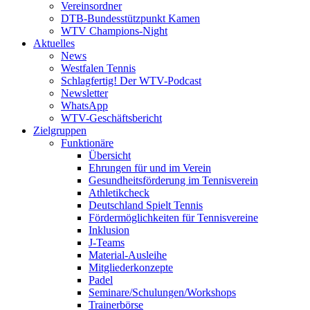
Vereinsordner
DTB-Bundesstützpunkt Kamen
WTV Champions-Night
Aktuelles
News
Westfalen Tennis
Schlagfertig! Der WTV-Podcast
Newsletter
WhatsApp
WTV-Geschäftsbericht
Zielgruppen
Funktionäre
Übersicht
Ehrungen für und im Verein
Gesundheitsförderung im Tennisverein
Athletikcheck
Deutschland Spielt Tennis
Fördermöglichkeiten für Tennisvereine
Inklusion
J-Teams
Material-Ausleihe
Mitgliederkonzepte
Padel
Seminare/Schulungen/Workshops
Trainerbörse