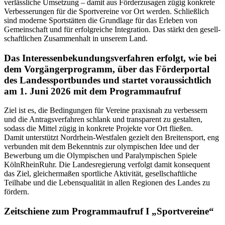
Abschnitt Einzelheiten
fest.
verlässliche Umsetzung – damit aus Förderzusagen zügig konkrete
Verbesserungen für die Sportvereine vor Ort werden. Schließlich
sind moderne Sportstätten die Grundlage für das Erleben von
Wir verwenden Cookies, um Inhalte und Anzeigen zu
Gemeinschaft und für erfolgreiche Integration. Das stärkt den gesell-
personalisieren, Funktionen für soziale Medien anbieten
schaftlichen Zusammenhalt in unserem Land.
zu können und die Zugriffe auf unsere Website zu
Das Interessenbekundungsverfahren erfolgt, wie bei
analysieren. Außerdem geben wir Informationen zu Ihrer
dem Vorgängerprogramm, über das Förderportal
Verwendung unserer Website an unsere Partner für
des Landessportbundes und startet voraussichtlich
soziale Medien, Werbung und Analysen weiter. Unsere
am 1. Juni 2026 mit dem Programmaufruf
Partner führen diese Informationen möglicherweise mit
weiteren Daten zusammen, die Sie ihnen bereitgestellt
Ziel ist es, die Bedingungen für Vereine praxisnah zu verbessern
und die Antragsverfahren schlank und transparent zu gestalten,
haben oder die sie im Rahmen Ihrer Nutzung der Dienste
sodass die Mittel zügig in konkrete Projekte vor Ort fließen.
gesammelt haben. Die
Cookie-Einstellungen
können
Damit unterstützt Nordrhein-Westfalen gezielt den Breitensport, eng
jederzeit über den Link im Footer aufgerufen und
verbunden mit dem Bekenntnis zur olympischen Idee und der
Bewerbung um die Olympischen und Paralympischen Spiele
angepasst werden.
KölnRheinRuhr. Die Landesregierung verfolgt damit konsequent
das Ziel, gleichermaßen sportliche Aktivität, gesellschaftliche
Teilhabe und die Lebensqualität in allen Regionen des Landes zu
fördern.
Zeitschiene zum Programmaufruf I „Sportvereine“