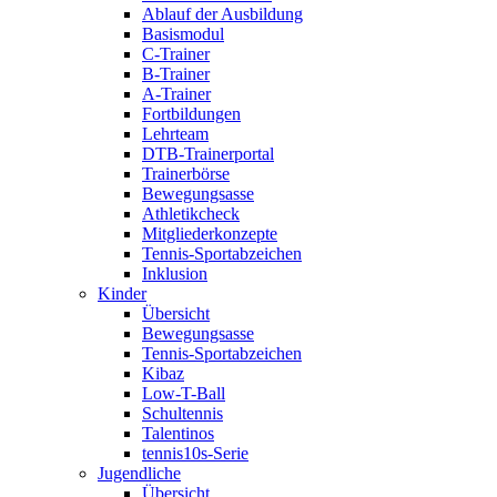
Ablauf der Ausbildung
Basismodul
C-Trainer
B-Trainer
A-Trainer
Fortbildungen
Lehrteam
DTB-Trainerportal
Trainerbörse
Bewegungsasse
Athletikcheck
Mitgliederkonzepte
Tennis-Sportabzeichen
Inklusion
Kinder
Übersicht
Bewegungsasse
Tennis-Sportabzeichen
Kibaz
Low-T-Ball
Schultennis
Talentinos
tennis10s-Serie
Jugendliche
Übersicht