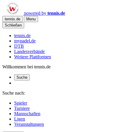
powered by
tennis.de
tennis.de
Menu
Schließen
tennis.de
mypadel.de
DTB
Landesverbände
Weitere Plattformen
Willkommen bei tennis.de
Suche
Suche nach:
Spieler
Turniere
Mannschaften
Ligen
Veranstaltungen