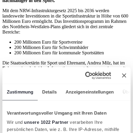
nachhaltiger in den Sport.
Mit dem NRW-Infrastrukturgesetz 2025 bis 2036 werden
landesweite Investitionen in die Sportinfrastruktur in Höhe von 600
Millionen Euro ermöglicht. Das Investitionsprogramm im Rahmen
des Nordrhein-Westfalen-Plans gliedert sich in drei zentrale
Bereiche:
200 Millionen Euro für Sportvereine
200 Millionen Euro für Schwimmbäder
200 Millionen Euro für kommunale Sportstätten
Die Staatssekretärin für Sport und Ehrenamt, Andrea Milz, hat im
Rahmen einer hybriden Informationsveranstaltung gemeinsam mit
dem Präsidenten des Landessportbundes Nordrhein-Westfalen,
Stefan Klett, und der Vorstandsvorsitzenden der NRW.BANK,
Gabriela Pantring, das Verfahren zum Programmaufruf I für
Sportvereine vorgestellt.
Zustimmung
Details
Anzeigeneinstellungen
Über
Im Fokus stehen die Modernisierung, Sanierung
und der Neubau von vereinseigenen Sportstätten
Verantwortungsvoller Umgang mit Ihren Daten
Staatssekretärin Andrea Milz betont:
„Mit der NRW-
Wir und
unsere 1022 Partner
verarbeiten Ihre
Sportmilliarde setzen wir ein starkes Zeichen für den Breitensport
persönlichen Daten, wie z. B. Ihre IP-Adresse, mithilfe
und das Ehrenamt. Damit geht das Land entschlossen gegen den