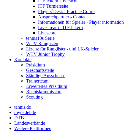
ITF Ickern Übersicht
ITF Turnierseite
Players´Desk - Practice Courts
Ansprechpartner - Contact
Informationen für Spieler - Player information
Livestream - ITF Ickern
Livescore
tennis10s-Serie
WTV-Ranglisten
Lizenz für Ranglisten- und LK-Spieler
WTV Junior Trophy
Kontakte
Präsidium
Geschäftsstelle
Ständige Ausschüsse
Trainerteam
Erweitertes Präsidium
Rechtskommission
Scouting
tennis.de
mypadel.de
DTB
Landesverbände
Weitere Plattformen