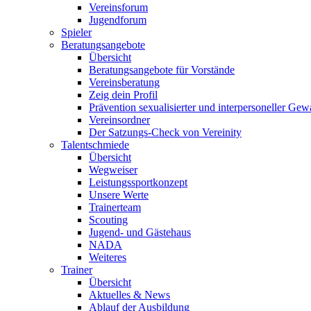
Vereinsforum
Jugendforum
Spieler
Beratungsangebote
Übersicht
Beratungsangebote für Vorstände
Vereinsberatung
Zeig dein Profil
Prävention sexualisierter und interpersoneller Gew
Vereinsordner
Der Satzungs-Check von Vereinity
Talentschmiede
Übersicht
Wegweiser
Leistungssportkonzept
Unsere Werte
Trainerteam
Scouting
Jugend- und Gästehaus
NADA
Weiteres
Trainer
Übersicht
Aktuelles & News
Ablauf der Ausbildung