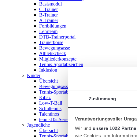
Basismodul
C-Trainer
B-Trainer
A-Trainer
Fortbildungen
Lehrteam
DTB-Trainerportal
Trainerbörse
Bewegungsasse
Athletikcheck
Mitgliederkonzepte
Tennis-Sportabzeichen
Inklusion
Kinder
Übersicht
Bewegungsasse
Tennis-Sportabzeichen
Kibaz
Zustimmung
Low-T-Ball
Schultennis
Talentinos
Verantwortungsvoller Umgan
tennis10s-Serie
Jugendliche
Wir und
unsere 1022 Partne
Übersicht
wie Cookies, um Information
Tennis-Sportabzeichen