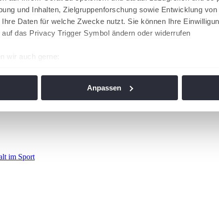
ung und Inhalten, Zielgruppenforschung sowie Entwicklung von
 Ihre Daten für welche Zwecke nutzt. Sie können Ihre Einwilligun
 auf das Privacy Trigger Symbol ändern oder widerrufen
n wir auch gerne:
re geografische Lage erfassen, welche bis auf einige Meter gen
es Scannen nach bestimmten Merkmalen (Fingerprinting) identifi
Anpassen
ie Ihre persönlichen Daten verarbeitet werden, und legen Sie I
nhalte und Anzeigen zu personalisieren, Funktionen für soziale
Website zu analysieren. Außerdem geben wir Informationen zu I
r soziale Medien, Werbung und Analysen weiter. Unsere Partner
alt im Sport
 Daten zusammen, die Sie ihnen bereitgestellt haben oder die s
n. Die
Cookie-Einstellungen
können jederzeit über den Link im