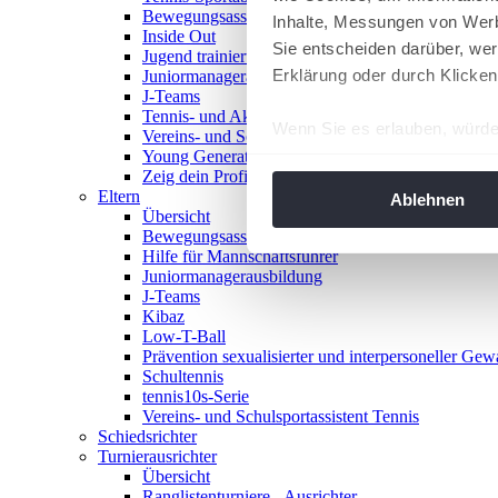
Bewegungsasse
Inhalte, Messungen von Werb
Inside Out
Sie entscheiden darüber, wer
Jugend trainiert für Olympia
Erklärung oder durch Klicken
Juniormanagerausbildung
J-Teams
Tennis- und Aktivwoche
Wenn Sie es erlauben, würde
Vereins- und Schulsportassistent Tennis
Young Generation Award
Informationen über Ih
Zeig dein Profil
Ihr Gerät durch aktiv
Eltern
Ablehnen
Übersicht
Erfahren Sie mehr darüber, w
Bewegungsasse
Einzelheiten
fest.
Hilfe für Mannschaftsführer
Juniormanagerausbildung
J-Teams
Wir verwenden Cookies, um I
Kibaz
und die Zugriffe auf unsere 
Low-T-Ball
Website an unsere Partner fü
Prävention sexualisierter und interpersoneller Gew
Schultennis
möglicherweise mit weiteren
tennis10s-Serie
der Dienste gesammelt habe
Vereins- und Schulsportassistent Tennis
angepasst werden.
Schiedsrichter
Turnierausrichter
Übersicht
Ranglistenturniere - Ausrichter