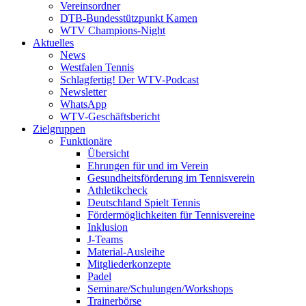
Vereinsordner
DTB-Bundesstützpunkt Kamen
WTV Champions-Night
Aktuelles
News
Westfalen Tennis
Schlagfertig! Der WTV-Podcast
Newsletter
WhatsApp
WTV-Geschäftsbericht
Zielgruppen
Funktionäre
Übersicht
Ehrungen für und im Verein
Gesundheitsförderung im Tennisverein
Athletikcheck
Deutschland Spielt Tennis
Fördermöglichkeiten für Tennisvereine
Inklusion
J-Teams
Material-Ausleihe
Mitgliederkonzepte
Padel
Seminare/Schulungen/Workshops
Trainerbörse