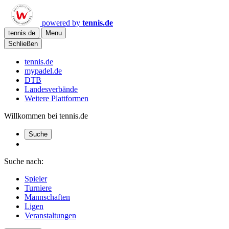
powered by
tennis.de
tennis.de
Menu
Schließen
tennis.de
mypadel.de
DTB
Landesverbände
Weitere Plattformen
Willkommen bei tennis.de
Suche
Suche nach:
Spieler
Turniere
Mannschaften
Ligen
Veranstaltungen