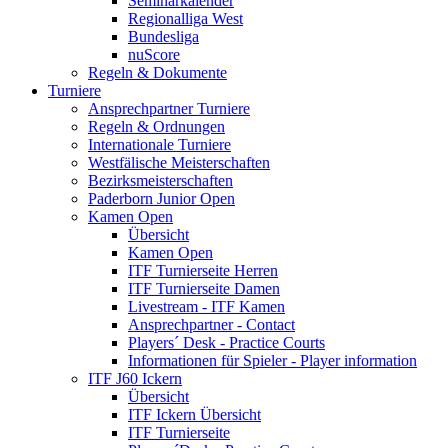
Seminarkalender
Regionalliga West
Bundesliga
nuScore
Regeln & Dokumente
Turniere
Ansprechpartner Turniere
Regeln & Ordnungen
Internationale Turniere
Westfälische Meisterschaften
Bezirksmeisterschaften
Paderborn Junior Open
Kamen Open
Übersicht
Kamen Open
ITF Turnierseite Herren
ITF Turnierseite Damen
Livestream - ITF Kamen
Ansprechpartner - Contact
Players´ Desk - Practice Courts
Informationen für Spieler - Player information
ITF J60 Ickern
Übersicht
ITF Ickern Übersicht
ITF Turnierseite