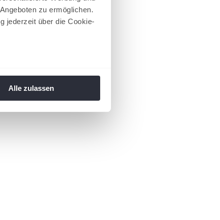
 Angeboten zu ermöglichen.
g jederzeit über die Cookie-
au sein können
zieren
Alle zulassen
hre Präferenzen im
Abschnitt
 Medien anbieten zu können
hrer Verwendung unserer
 führen diese Informationen
ie im Rahmen Ihrer Nutzung
 Footer aufgerufen und