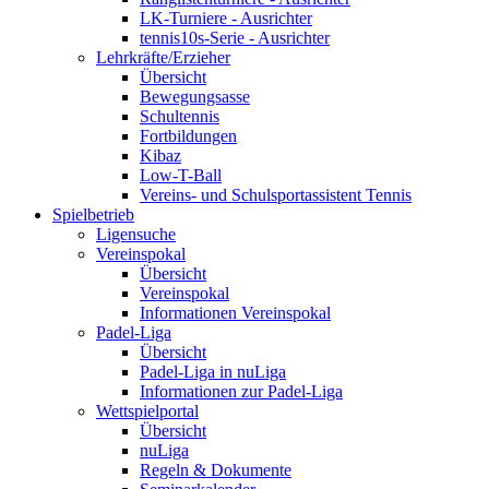
LK-Turniere - Ausrichter
tennis10s-Serie - Ausrichter
Lehrkräfte/Erzieher
Übersicht
Bewegungsasse
Schultennis
Fortbildungen
Kibaz
Low-T-Ball
Vereins- und Schulsportassistent Tennis
Spielbetrieb
Ligensuche
Vereinspokal
Übersicht
Vereinspokal
Informationen Vereinspokal
Padel-Liga
Übersicht
Padel-Liga in nuLiga
Informationen zur Padel-Liga
Wettspielportal
Übersicht
nuLiga
Regeln & Dokumente