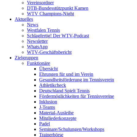
Vereinsordner
DTB-Bundesstützpunkt Kamen
WTV Champions-Night
Aktuelles
News
Westfalen Tennis
Schlagfertig! Der WTV-Podcast
Newsletter
WhatsApp
WTV-Geschäftsbericht
Zielgruppen
Funktionäre
Übersicht
Ehrungen für und im Verein
Gesundheitsförderung im Tennisverein
Athletikcheck
Deutschland Spielt Tennis
Fördermöglichkeiten für Tennisvereine
Inklusion
J-Teams
Material-Ausleihe
Mitgliederkonzepte
Padel
Seminare/Schulungen/Workshops
Trainerbörse