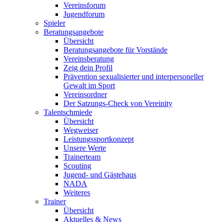
Vereinsforum
Jugendforum
Spieler
Beratungsangebote
Übersicht
Beratungsangebote für Vorstände
Vereinsberatung
Zeig dein Profil
Prävention sexualisierter und interpersoneller
Gewalt im Sport
Vereinsordner
Der Satzungs-Check von Vereinity
Talentschmiede
Übersicht
Wegweiser
Leistungssportkonzept
Unsere Werte
Trainerteam
Scouting
Jugend- und Gästehaus
NADA
Weiteres
Trainer
Übersicht
Aktuelles & News