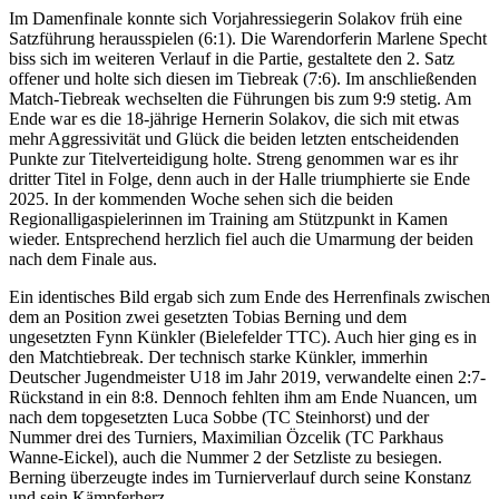
Im Damenfinale konnte sich Vorjahressiegerin Solakov früh eine
Satzführung herausspielen (6:1). Die Warendorferin Marlene Specht
biss sich im weiteren Verlauf in die Partie, gestaltete den 2. Satz
offener und holte sich diesen im Tiebreak (7:6). Im anschließenden
Match-Tiebreak wechselten die Führungen bis zum 9:9 stetig. Am
Ende war es die 18-jährige Hernerin Solakov, die sich mit etwas
mehr Aggressivität und Glück die beiden letzten entscheidenden
Punkte zur Titelverteidigung holte. Streng genommen war es ihr
dritter Titel in Folge, denn auch in der Halle triumphierte sie Ende
2025. In der kommenden Woche sehen sich die beiden
Regionalligaspielerinnen im Training am Stützpunkt in Kamen
wieder. Entsprechend herzlich fiel auch die Umarmung der beiden
nach dem Finale aus.
Ein identisches Bild ergab sich zum Ende des Herrenfinals zwischen
dem an Position zwei gesetzten Tobias Berning und dem
ungesetzten Fynn Künkler (Bielefelder TTC). Auch hier ging es in
den Matchtiebreak. Der technisch starke Künkler, immerhin
Deutscher Jugendmeister U18 im Jahr 2019, verwandelte einen 2:7-
Rückstand in ein 8:8. Dennoch fehlten ihm am Ende Nuancen, um
nach dem topgesetzten Luca Sobbe (TC Steinhorst) und der
Nummer drei des Turniers, Maximilian Özcelik (TC Parkhaus
Wanne-Eickel), auch die Nummer 2 der Setzliste zu besiegen.
Berning überzeugte indes im Turnierverlauf durch seine Konstanz
und sein Kämpferherz.