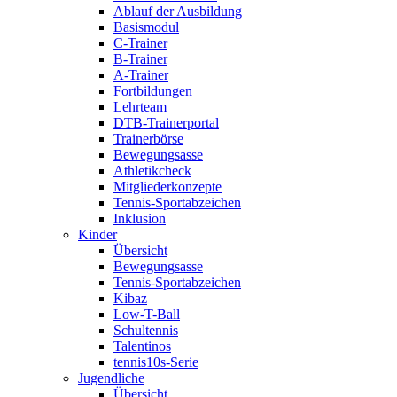
Ablauf der Ausbildung
Basismodul
C-Trainer
B-Trainer
A-Trainer
Fortbildungen
Lehrteam
DTB-Trainerportal
Trainerbörse
Bewegungsasse
Athletikcheck
Mitgliederkonzepte
Tennis-Sportabzeichen
Inklusion
Kinder
Übersicht
Bewegungsasse
Tennis-Sportabzeichen
Kibaz
Low-T-Ball
Schultennis
Talentinos
tennis10s-Serie
Jugendliche
Übersicht