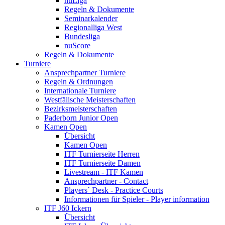
nuLiga
Regeln & Dokumente
Seminarkalender
Regionalliga West
Bundesliga
nuScore
Regeln & Dokumente
Turniere
Ansprechpartner Turniere
Regeln & Ordnungen
Internationale Turniere
Westfälische Meisterschaften
Bezirksmeisterschaften
Paderborn Junior Open
Kamen Open
Übersicht
Kamen Open
ITF Turnierseite Herren
ITF Turnierseite Damen
Livestream - ITF Kamen
Ansprechpartner - Contact
Players´ Desk - Practice Courts
Informationen für Spieler - Player information
ITF J60 Ickern
Übersicht