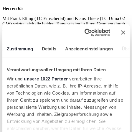
Herren 65
Mit Frank Elting (TC Emschertal) und Klaus Thiele (TC Unna 02
GW) setzten sich die beiden Topgesetzten in ihren Gruppen durch.
Legt man die Deutsche Rangliste zugrunde, kann man beim
Finalsieger Thiele schon von einer kleinen Überraschung sprechen.
Er steht mit Position 93 satte 74 Plätze hinter seinem Kontrahenten
und ehemaligen Mannschaftskollegen Elting und konnte diesen mit
Zustimmung
Details
Anzeigeneinstellungen
Über
6:1, 7:5 besiegen.
Herren 70
Verantwortungsvoller Umgang mit Ihren Daten
Das längste Endspiel des Tages lieferten sich Josef Stork (TV
Erwitte) und Bernd Harting (TC Kaunitz) in der Königsklasse.
Wir und
unsere 1022 Partner
verarbeiten Ihre
Nach über zweieinhalb Stunden behielt Harting mit 7:6, 7:5 die
persönlichen Daten, wie z. B. Ihre IP-Adresse, mithilfe
Oberhand.
von Technologien wie Cookies, um Informationen auf
Damen 30
Ihrem Gerät zu speichern und darauf zuzugreifen und so
Melanie Großeastroth (TC Kaunitz) begeisterte die Zuschauer mit
personalisierte Werbung und Inhalte, Messungen von
ihrem energiegeladenen und emotionalen Spiel. Gegen Tamara
Werbung und Inhalten, Zielgruppenforschung sowie
Dalibor (TC Steinhorst) machte sie es lediglich im ersten Satz
Entwicklung von Angeboten zu ermöglichen. Sie
spannend – 6:4, 6:1.
entscheiden darüber, wer Ihre Daten für welche Zwecke