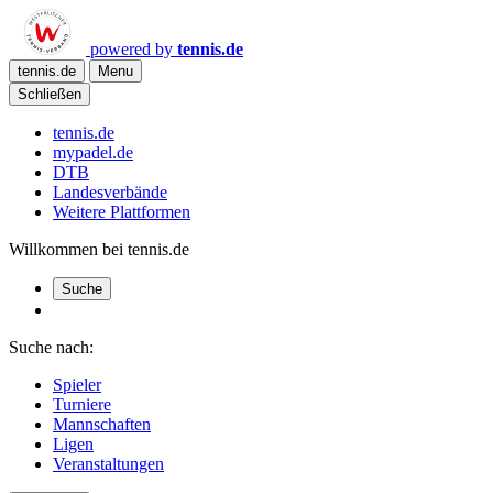
powered by
tennis.de
tennis.de
Menu
Schließen
tennis.de
mypadel.de
DTB
Landesverbände
Weitere Plattformen
Willkommen bei tennis.de
Suche
Suche nach:
Spieler
Turniere
Mannschaften
Ligen
Veranstaltungen