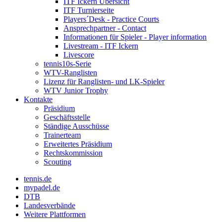
ITF Ickern Übersicht
ITF Turnierseite
Players´Desk - Practice Courts
Ansprechpartner - Contact
Informationen für Spieler - Player information
Livestream - ITF Ickern
Livescore
tennis10s-Serie
WTV-Ranglisten
Lizenz für Ranglisten- und LK-Spieler
WTV Junior Trophy
Kontakte
Präsidium
Geschäftsstelle
Ständige Ausschüsse
Trainerteam
Erweitertes Präsidium
Rechtskommission
Scouting
tennis.de
mypadel.de
DTB
Landesverbände
Weitere Plattformen