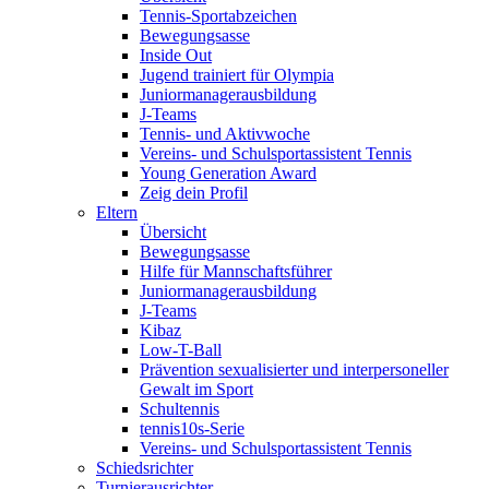
Tennis-Sportabzeichen
Bewegungsasse
Inside Out
Jugend trainiert für Olympia
Juniormanagerausbildung
J-Teams
Tennis- und Aktivwoche
Vereins- und Schulsportassistent Tennis
Young Generation Award
Zeig dein Profil
Eltern
Übersicht
Bewegungsasse
Hilfe für Mannschaftsführer
Juniormanagerausbildung
J-Teams
Kibaz
Low-T-Ball
Prävention sexualisierter und interpersoneller
Gewalt im Sport
Schultennis
tennis10s-Serie
Vereins- und Schulsportassistent Tennis
Schiedsrichter
Turnierausrichter