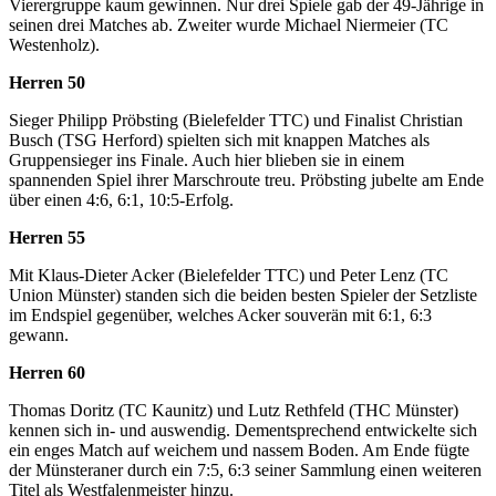
Vierergruppe kaum gewinnen. Nur drei Spiele gab der 49-Jährige in
seinen drei Matches ab. Zweiter wurde Michael Niermeier (TC
Westenholz).
Herren 50
Sieger Philipp Pröbsting (Bielefelder TTC) und Finalist Christian
Busch (TSG Herford) spielten sich mit knappen Matches als
Gruppensieger ins Finale. Auch hier blieben sie in einem
spannenden Spiel ihrer Marschroute treu. Pröbsting jubelte am Ende
über einen 4:6, 6:1, 10:5-Erfolg.
Herren 55
Mit Klaus-Dieter Acker (Bielefelder TTC) und Peter Lenz (TC
Union Münster) standen sich die beiden besten Spieler der Setzliste
im Endspiel gegenüber, welches Acker souverän mit 6:1, 6:3
gewann.
Herren 60
Thomas Doritz (TC Kaunitz) und Lutz Rethfeld (THC Münster)
kennen sich in- und auswendig. Dementsprechend entwickelte sich
ein enges Match auf weichem und nassem Boden. Am Ende fügte
der Münsteraner durch ein 7:5, 6:3 seiner Sammlung einen weiteren
Titel als Westfalenmeister hinzu.