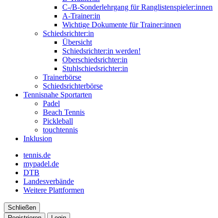
C-/B-Sonderlehrgang für Ranglistenspieler:innen
A-Trainer:in
Wichtige Dokumente für Trainer:innen
Schiedsrichter:in
Übersicht
Schiedsrichter:in werden!
Oberschiedsrichter:in
Stuhlschiedsrichter:in
Trainerbörse
Schiedsrichterbörse
Tennisnahe Sportarten
Padel
Beach Tennis
Pickleball
touchtennis
Inklusion
tennis.de
mypadel.de
DTB
Landesverbände
Weitere Plattformen
Schließen
Registrieren
Login