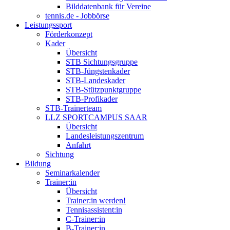
Bilddatenbank für Vereine
tennis.de - Jobbörse
Leistungssport
Förderkonzept
Kader
Übersicht
STB Sichtungsgruppe
STB-Jüngstenkader
STB-Landeskader
STB-Stützpunktgruppe
STB-Profikader
STB-Trainerteam
LLZ SPORTCAMPUS SAAR
Übersicht
Landesleistungszentrum
Anfahrt
Sichtung
Bildung
Seminarkalender
Trainer:in
Übersicht
Trainer:in werden!
Tennisassistent:in
C-Trainer:in
B-Trainer:in