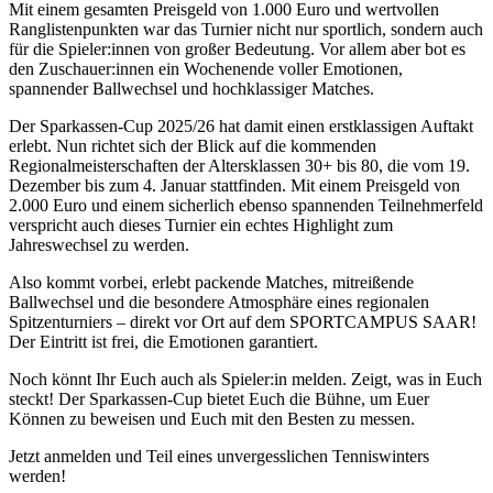
Mit einem gesamten Preisgeld von 1.000 Euro und wertvollen
personalisieren, Funktionen für soziale Medien anbieten
Ranglistenpunkten war das Turnier nicht nur sportlich, sondern auch
zu können und die Zugriffe auf unsere Website zu
für die Spieler:innen von großer Bedeutung. Vor allem aber bot es
den Zuschauer:innen ein Wochenende voller Emotionen,
analysieren. Außerdem geben wir Informationen zu Ihrer
spannender Ballwechsel und hochklassiger Matches.
Verwendung unserer Website an unsere Partner für
Der Sparkassen-Cup 2025/26 hat damit einen erstklassigen Auftakt
soziale Medien, Werbung und Analysen weiter. Unsere
erlebt. Nun richtet sich der Blick auf die kommenden
Partner führen diese Informationen möglicherweise mit
Regionalmeisterschaften der Altersklassen 30+ bis 80, die vom 19.
weiteren Daten zusammen, die Sie ihnen bereitgestellt
Dezember bis zum 4. Januar stattfinden. Mit einem Preisgeld von
2.000 Euro und einem sicherlich ebenso spannenden Teilnehmerfeld
haben oder die sie im Rahmen Ihrer Nutzung der Dienste
verspricht auch dieses Turnier ein echtes Highlight zum
gesammelt haben. Die
Cookie-Einstellungen
können
Jahreswechsel zu werden.
jederzeit über den Link im Footer aufgerufen und
Also kommt vorbei, erlebt packende Matches, mitreißende
angepasst werden.
Ballwechsel und die besondere Atmosphäre eines regionalen
Spitzenturniers – direkt vor Ort auf dem SPORTCAMPUS SAAR!
Der Eintritt ist frei, die Emotionen garantiert.
Noch könnt Ihr Euch auch als Spieler:in melden. Zeigt, was in Euch
steckt! Der Sparkassen-Cup bietet Euch die Bühne, um Euer
Können zu beweisen und Euch mit den Besten zu messen.
Jetzt anmelden und Teil eines unvergesslichen Tenniswinters
werden!