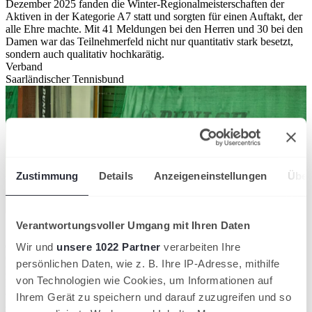
Dezember 2025 fanden die Winter-Regionalmeisterschaften der
Aktiven in der Kategorie A7 statt und sorgten für einen Auftakt, der
alle Ehre machte. Mit 41 Meldungen bei den Herren und 30 bei den
Damen war das Teilnehmerfeld nicht nur quantitativ stark besetzt,
sondern auch qualitativ hochkarätig.
Verband
Saarländischer Tennisbund
Zustimmung
Details
Anzeigeneinstellungen
Über
Verantwortungsvoller Umgang mit Ihren Daten
Schon am Samstagabend zeichnete sich ab, dass die Finalrunde ein
echtes Highlight werden würde. Bei den Damen setzten sich
Wir und
unsere 1022 Partner
verarbeiten Ihre
Cosima Bill, Onalee Wagner, Selma Hohmann und Maxine Sophie
persönlichen Daten, wie z. B. Ihre IP-Adresse, mithilfe
Kammerer souverän durch. Bei den Herren bestätigten die Favoriten
von Technologien wie Cookies, um Informationen auf
David Kirchner und Matiej Reiter ihre Rolle, während Ben Hecker
und Johannes Kuhn mit nervenaufreibenden Tiebreak-Siegen für
Ihrem Gerät zu speichern und darauf zuzugreifen und so
zusätzliche Spannung sorgten. Ben Hecker setzte sich im Tiebreak