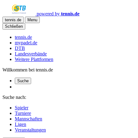
powered by
tennis.de
tennis.de
Menu
Schließen
tennis.de
mypadel.de
DTB
Landesverbände
Weitere Plattformen
Willkommen bei tennis.de
Suche
Suche nach:
Spieler
Turniere
Mannschaften
Ligen
Veranstaltungen