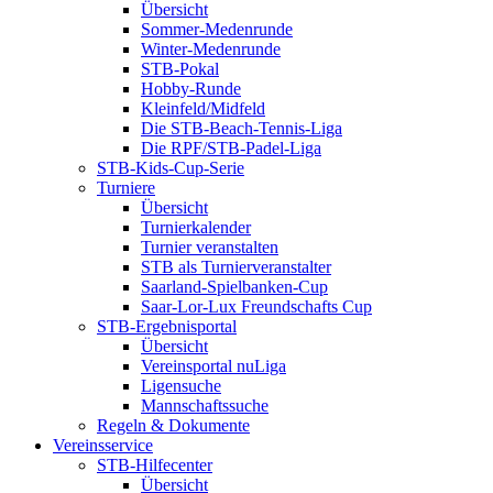
Übersicht
Sommer-Medenrunde
Winter-Medenrunde
STB-Pokal
Hobby-Runde
Kleinfeld/Midfeld
Die STB-Beach-Tennis-Liga
Die RPF/STB-Padel-Liga
STB-Kids-Cup-Serie
Turniere
Übersicht
Turnierkalender
Turnier veranstalten
STB als Turnierveranstalter
Saarland-Spielbanken-Cup
Saar-Lor-Lux Freundschafts Cup
STB-Ergebnisportal
Übersicht
Vereinsportal nuLiga
Ligensuche
Mannschaftssuche
Regeln & Dokumente
Vereinsservice
STB-Hilfecenter
Übersicht