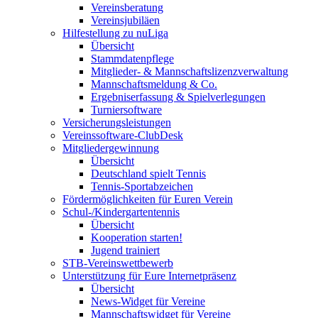
Vereinsberatung
Vereinsjubiläen
Hilfestellung zu nuLiga
Übersicht
Stammdatenpflege
Mitglieder- & Mannschaftslizenzverwaltung
Mannschaftsmeldung & Co.
Ergebniserfassung & Spielverlegungen
Turniersoftware
Versicherungsleistungen
Vereinssoftware-ClubDesk
Mitgliedergewinnung
Übersicht
Deutschland spielt Tennis
Tennis-Sportabzeichen
Fördermöglichkeiten für Euren Verein
Schul-/Kindergartentennis
Übersicht
Kooperation starten!
Jugend trainiert
STB-Vereinswettbewerb
Unterstützung für Eure Internetpräsenz
Übersicht
News-Widget für Vereine
Mannschaftswidget für Vereine