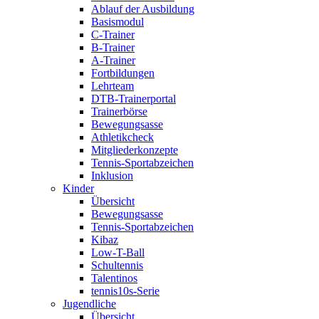
Ablauf der Ausbildung
Basismodul
C-Trainer
B-Trainer
A-Trainer
Fortbildungen
Lehrteam
DTB-Trainerportal
Trainerbörse
Bewegungsasse
Athletikcheck
Mitgliederkonzepte
Tennis-Sportabzeichen
Inklusion
Kinder
Übersicht
Bewegungsasse
Tennis-Sportabzeichen
Kibaz
Low-T-Ball
Schultennis
Talentinos
tennis10s-Serie
Jugendliche
Übersicht