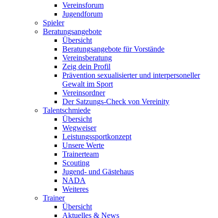
Vereinsforum
Jugendforum
Spieler
Beratungsangebote
Übersicht
Beratungsangebote für Vorstände
Vereinsberatung
Zeig dein Profil
Prävention sexualisierter und interpersoneller
Gewalt im Sport
Vereinsordner
Der Satzungs-Check von Vereinity
Talentschmiede
Übersicht
Wegweiser
Leistungssportkonzept
Unsere Werte
Trainerteam
Scouting
Jugend- und Gästehaus
NADA
Weiteres
Trainer
Übersicht
Aktuelles & News