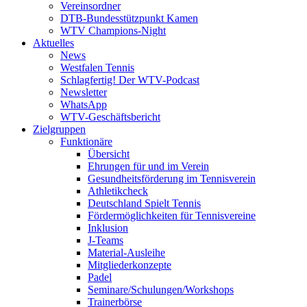
Vereinsordner
DTB-Bundesstützpunkt Kamen
WTV Champions-Night
Aktuelles
News
Westfalen Tennis
Schlagfertig! Der WTV-Podcast
Newsletter
WhatsApp
WTV-Geschäftsbericht
Zielgruppen
Funktionäre
Übersicht
Ehrungen für und im Verein
Gesundheitsförderung im Tennisverein
Athletikcheck
Deutschland Spielt Tennis
Fördermöglichkeiten für Tennisvereine
Inklusion
J-Teams
Material-Ausleihe
Mitgliederkonzepte
Padel
Seminare/Schulungen/Workshops
Trainerbörse