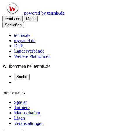
powered by
tennis.de
tennis.de
Menu
Schließen
tennis.de
mypadel.de
DTB
Landesverbände
Weitere Plattformen
Willkommen bei tennis.de
Suche
Suche nach:
Spieler
Turniere
Mannschaften
Ligen
Veranstaltungen