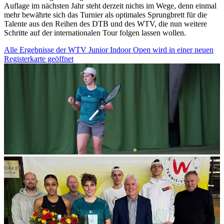
Auflage im nächsten Jahr steht derzeit nichts im Wege, denn einmal
analysieren. Außerdem geben wir Informationen zu Ihrer
mehr bewährte sich das Turnier als optimales Sprungbrett für die
Verwendung unserer Website an unsere Partner für
Talente aus den Reihen des DTB und des WTV, die nun weitere
Schritte auf der internationalen Tour folgen lassen wollen.
soziale Medien, Werbung und Analysen weiter. Unsere
Partner führen diese Informationen möglicherweise mit
Alle Ergebnisse der WTV Junior Indoor Open
wird in einer neuen
weiteren Daten zusammen, die Sie ihnen bereitgestellt
Registerkarte geöffnet
haben oder die sie im Rahmen Ihrer Nutzung der Dienste
gesammelt haben. Die
Cookie-Einstellungen
können
jederzeit über den Link im Footer aufgerufen und
angepasst werden.