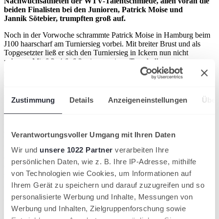
Nachwuchsathleten der WTV-Talentschmiede, allen voran die
beiden Finalisten bei den Junioren, Patrick Moise und
Jannik Sötebier, trumpften groß auf.
Noch in der Vorwoche schrammte Patrick Moise in Hamburg beim
J100 haarscharf am Turniersieg vorbei. Mit breiter Brust und als
Topgesetzter ließ er sich den Turniersieg in Ickern nun nicht
nehmen. Mit 6:2, 4:6, 6:2 wies er seinen Teamkollegen
Jannik Sötebier vom TC BW Halle in die Schranken. Für Moise
war es zum einen die Titelverteidigung und zum anderen der vierte
Turniersieg auf der Juniortour des Weltverbandes ITF. Der Schlüssel
zum Sieg für den 17-Jährigen aus Porta Westfalica waren 20 von 23
Zustimmung
Details
Anzeigeneinstellungen
Über
gespielten Punkten beim Stand von 2:2 im entscheidenden Satz.
Die Juniorinnen-Konkurrenz gewann die 16-Jährige Carlotta Seling
aus Melle. Die an Position 3 gesetzte Niedersächsin bewies auf dem
Verantwortungsvoller Umgang mit Ihren Daten
Weg zu ihrem ersten Turniersieg Nervenstärke und
Durchhaltevermögen. Vier ihrer fünf Matches gewann sie jeweils in
Wir und
unsere 1022 Partner
verarbeiten Ihre
drei Sätzen, so auch im Finale gegen Michelle Geznenge (Club an
persönlichen Daten, wie z. B. Ihre IP-Adresse, mithilfe
der Alster) aus Hamburg – 1:6, 6:1, 6:2. Noch im Vorjahr unterlag
von Technologien wie Cookies, um Informationen auf
sie der späteren Siegerin Ellen Hirschi. Jetzt feierte sie ihren bislang
größten internationalen Erfolg als Juniorin.
Ihrem Gerät zu speichern und darauf zuzugreifen und so
personalisierte Werbung und Inhalte, Messungen von
Gutes Abschneiden der WTV-Talentschmiede
Werbung und Inhalten, Zielgruppenforschung sowie
Einmal mehr zeigte sich, dass die Halle im Kattenstätter Busch ein