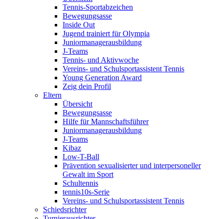
Tennis-Sportabzeichen
Bewegungsasse
Inside Out
Jugend trainiert für Olympia
Juniormanagerausbildung
J-Teams
Tennis- und Aktivwoche
Vereins- und Schulsportassistent Tennis
Young Generation Award
Zeig dein Profil
Eltern
Übersicht
Bewegungsasse
Hilfe für Mannschaftsführer
Juniormanagerausbildung
J-Teams
Kibaz
Low-T-Ball
Prävention sexualisierter und interpersoneller
Gewalt im Sport
Schultennis
tennis10s-Serie
Vereins- und Schulsportassistent Tennis
Schiedsrichter
Turnierausrichter