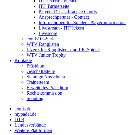
ITF Ickern Übersicht
ITF Turnierseite
Players´Desk - Practice Courts
Ansprechpartner - Contact
Informationen für Spieler - Player information
Livestream - ITF Ickern
Livescore
tennis10s-Serie
WTV-Ranglisten
Lizenz für Ranglisten- und LK-Spieler
WTV Junior Trophy
Kontakte
Präsidium
Geschäftsstelle
Ständige Ausschüsse
Trainerteam
Erweitertes Präsidium
Rechtskommission
Scouting
tennis.de
mypadel.de
DTB
Landesverbände
Weitere Plattformen