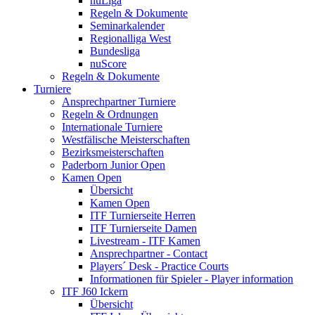
nuLiga
Regeln & Dokumente
Seminarkalender
Regionalliga West
Bundesliga
nuScore
Regeln & Dokumente
Turniere
Ansprechpartner Turniere
Regeln & Ordnungen
Internationale Turniere
Westfälische Meisterschaften
Bezirksmeisterschaften
Paderborn Junior Open
Kamen Open
Übersicht
Kamen Open
ITF Turnierseite Herren
ITF Turnierseite Damen
Livestream - ITF Kamen
Ansprechpartner - Contact
Players´ Desk - Practice Courts
Informationen für Spieler - Player information
ITF J60 Ickern
Übersicht