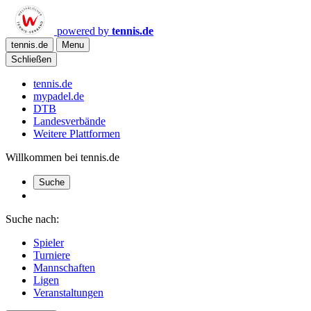
powered by
tennis.de
tennis.de
Menu
Schließen
tennis.de
mypadel.de
DTB
Landesverbände
Weitere Plattformen
Willkommen bei tennis.de
Suche
Suche nach:
Spieler
Turniere
Mannschaften
Ligen
Veranstaltungen