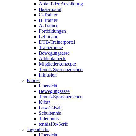
Ablauf der Ausbildung
Basismodul
C-Trainer
B-Trainer
A-Trainer
Fortbildungen
Lehrteam
DTB-Trainerportal
Trainerbörse
Bewegungsasse
Athletikcheck
Mitgliederkonzepte
Tennis-Sportabzeichen
Inklusion
Kinder
Übersicht
Bewegungsasse
Tennis-Sportabzeichen
Kibaz
Low-T-Ball
Schultennis
Talentinos
tennis10s-Serie
Jugendliche
Übersicht