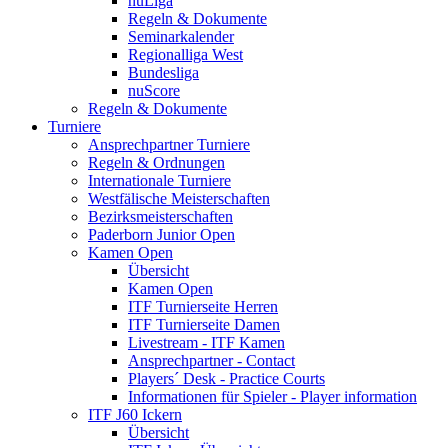
nuLiga
Regeln & Dokumente
Seminarkalender
Regionalliga West
Bundesliga
nuScore
Regeln & Dokumente
Turniere
Ansprechpartner Turniere
Regeln & Ordnungen
Internationale Turniere
Westfälische Meisterschaften
Bezirksmeisterschaften
Paderborn Junior Open
Kamen Open
Übersicht
Kamen Open
ITF Turnierseite Herren
ITF Turnierseite Damen
Livestream - ITF Kamen
Ansprechpartner - Contact
Players´ Desk - Practice Courts
Informationen für Spieler - Player information
ITF J60 Ickern
Übersicht