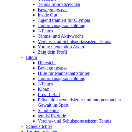
Tennis-Sportabzeichen
Bewegungsasse
Inside Out
Jugend trainiert für Olympia
Juniormanagerausbildung
J-Teams
Tennis- und Aktivwoche
Vereins- und Schulsportassistent Tennis
Young Generation Award
Zeig dein Profil
Eltern
Übersicht
Bewegungsasse
Hilfe für Mannschaftsführer
Juniormanagerausbildung
J-Teams
Kibaz
Low-T-Ball
Prävention sexualisierter und interpersoneller
Gewalt im Sport
Schultennis
tennis10s-Serie
Vereins- und Schulsportassistent Tennis
Schiedsrichter
Turnierausrichter