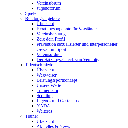
Vereinsforum
Jugendforum
Spieler
Beratungsangebote
Übersicht
Beratungsangebote für Vorstände
Vereinsberatung
Zeig dein Profil
Prävention sexualisierter und interpersoneller
Gewalt im Sport
Vereinsordner
Der Satzungs-Check von Vereinity
Talentschmiede
Übersicht
Wegweiser
Leistungssportkonzept
Unsere Werte
Trainerteam
Scouting
Jugend- und Gästehaus
NADA
Weiteres
Trainer
Übersicht
Aktuelles & News