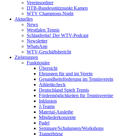
Vereinsordner
DTB-Bundesstützpunkt Kamen
WTV Champions-Night
Aktuelles
News
Westfalen Tennis
Schlagfertig! Der WTV-Podcast
Newsletter
WhatsApp
WTV-Geschäftsbericht
Zielgruppen
Funktionäre
Übersicht
Ehrungen für und im Verein
Gesundheitsförderung im Tennisverein
Athletikcheck
Deutschland Spielt Tennis
Fördermöglichkeiten für Tennisvereine
Inklusion
J-Teams
Material-Ausleihe
Mitgliederkonzepte
Padel
Seminare/Schulungen/Workshops
Trainerbörse