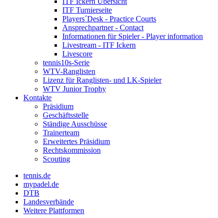
ITF Ickern Übersicht
ITF Turnierseite
Players´Desk - Practice Courts
Ansprechpartner - Contact
Informationen für Spieler - Player information
Livestream - ITF Ickern
Livescore
tennis10s-Serie
WTV-Ranglisten
Lizenz für Ranglisten- und LK-Spieler
WTV Junior Trophy
Kontakte
Präsidium
Geschäftsstelle
Ständige Ausschüsse
Trainerteam
Erweitertes Präsidium
Rechtskommission
Scouting
tennis.de
mypadel.de
DTB
Landesverbände
Weitere Plattformen