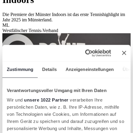
Die Premiere der Münster Indoors ist das erste Tennishighlight im
Jahr 2025 im Münsterland.
ML
Westfälischer Tennis-Verband
Zustimmung
Details
Anzeigeneinstellungen
Über
Verantwortungsvoller Umgang mit Ihren Daten
Tennis der Extraklasse: 14 Spieler der TOP 100 der Herren-
Wir und
unsere 1022 Partner
verarbeiten Ihre
Rangliste des Deutschen Tennis Bundes (DTB) geben sich an
diesem Wochenende (28. Februar bis 2. März) ein Stelldichein im
persönlichen Daten, wie z. B. Ihre IP-Adresse, mithilfe
Tenniscenter Wolbeck. Sie nehmen im 32er Feld neben weiteren 18
von Technologien wie Cookies, um Informationen auf
hochkarätigen Spielern an den „1. Münster Indoors powered by
Ihrem Gerät zu speichern und darauf zuzugreifen und so
SWAT“ teil – ein nationales Spitzenturnier, das in den Kategorien
A1 und A2 bundesweit mit einem Preisgeld von 6.500 Euro (A2)
personalisierte Werbung und Inhalte, Messungen von