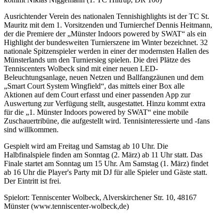
zu können und die Zugriffe auf unsere Website zu
Ausrichtender Verein des nationalen Tennishighlights ist der TC St.
analysieren. Außerdem geben wir Informationen zu Ihrer
Mauritz mit dem 1. Vorsitzenden und Turnierchef Dennis Heitmann,
der die Premiere der „Münster Indoors powered by SWAT“ als ein
Verwendung unserer Website an unsere Partner für
Highlight der bundesweiten Turnierszene im Winter bezeichnet. 32
soziale Medien, Werbung und Analysen weiter. Unsere
nationale Spitzenspieler werden in einer der modernsten Hallen des
Partner führen diese Informationen möglicherweise mit
Münsterlands um den Turniersieg spielen. Die drei Plätze des
Tenniscenters Wolbeck sind mit einer neuen LED-
weiteren Daten zusammen, die Sie ihnen bereitgestellt
Beleuchtungsanlage, neuen Netzen und Ballfangzäunen und dem
haben oder die sie im Rahmen Ihrer Nutzung der Dienste
„Smart Court System Wingfield“, das mittels einer Box alle
gesammelt haben. Die
Cookie-Einstellungen
können
Aktionen auf dem Court erfasst und einer passenden App zur
Auswertung zur Verfügung stellt, ausgestattet. Hinzu kommt extra
jederzeit über den Link im Footer aufgerufen und
für die „1. Münster Indoors powered by SWAT“ eine mobile
angepasst werden.
Zuschauertribüne, die aufgestellt wird. Tennisinteressierte und -fans
sind willkommen.
Gespielt wird am Freitag und Samstag ab 10 Uhr. Die
Halbfinalspiele finden am Sonntag (2. März) ab 11 Uhr statt. Das
Finale startet am Sonntag um 15 Uhr. Am Samstag (1. März) findet
ab 16 Uhr die Player's Party mit DJ für alle Spieler und Gäste statt.
Der Eintritt ist frei.
Spielort: Tenniscenter Wolbeck, Alverskirchener Str. 10, 48167
Münster (www.tenniscenter-wolbeck,de)